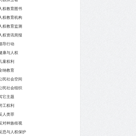
人权教育图书
人权教育机构
人权教育监测
人权资讯简报
倡导行动
健康与人权
儿童权利
全纳教育
公民社会空间
公民社会组织
其它主题
劳工权利
反人类罪
反对种族歧视
反恐与人权保护