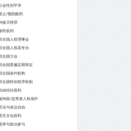
社会性别平等
禁止/预防酷刑
种族灭绝罪
移民权利
联合国人权理事会
联合国人权高专办
联合国大会
联合国普遍定期审议
联合国条约机构
联合国特别程序机制
自由结社权利
被拘留/监禁者人权保护
言论与表达自由
语言文化权利
选举与政治参与