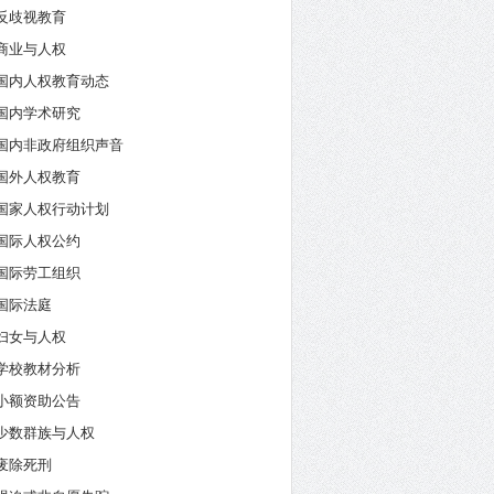
反歧视教育
商业与人权
国内人权教育动态
国内学术研究
国内非政府组织声音
国外人权教育
国家人权行动计划
国际人权公约
国际劳工组织
国际法庭
妇女与人权
学校教材分析
小额资助公告
少数群族与人权
废除死刑