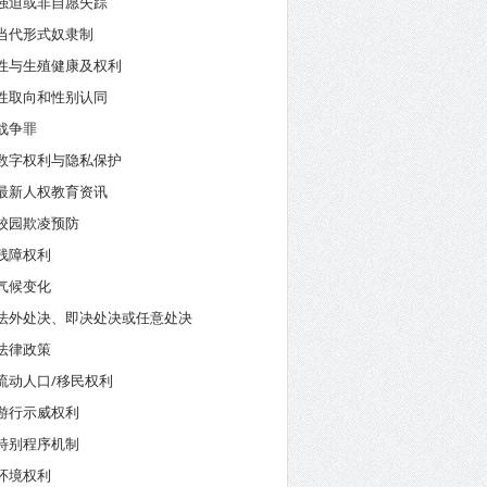
强迫或非自愿失踪
当代形式奴隶制
性与生殖健康及权利
性取向和性别认同
战争罪
数字权利与隐私保护
最新人权教育资讯
校园欺凌预防
残障权利
气候变化
法外处决、即决处决或任意处决
法律政策
流动人口/移民权利
游行示威权利
特别程序机制
环境权利