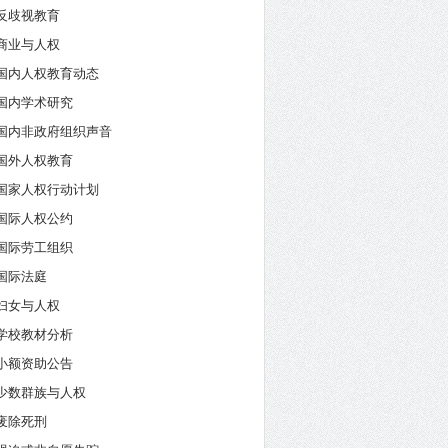
反歧视教育
商业与人权
国内人权教育动态
国内学术研究
国内非政府组织声音
国外人权教育
国家人权行动计划
国际人权公约
国际劳工组织
国际法庭
妇女与人权
学校教材分析
小额资助公告
少数群族与人权
废除死刑