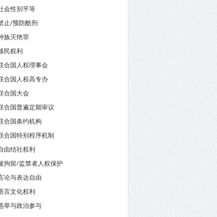
社会性别平等
禁止/预防酷刑
种族灭绝罪
移民权利
联合国人权理事会
联合国人权高专办
联合国大会
联合国普遍定期审议
联合国条约机构
联合国特别程序机制
自由结社权利
被拘留/监禁者人权保护
言论与表达自由
语言文化权利
选举与政治参与