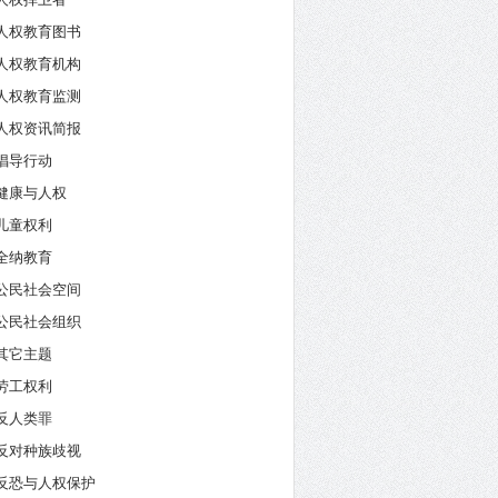
人权教育图书
人权教育机构
人权教育监测
人权资讯简报
倡导行动
健康与人权
儿童权利
全纳教育
公民社会空间
公民社会组织
其它主题
劳工权利
反人类罪
反对种族歧视
反恐与人权保护