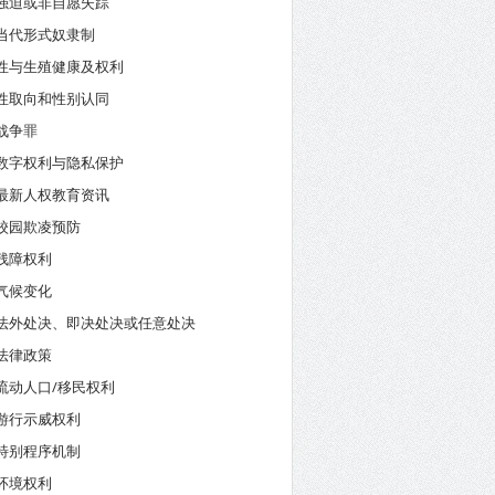
强迫或非自愿失踪
当代形式奴隶制
性与生殖健康及权利
性取向和性别认同
战争罪
数字权利与隐私保护
最新人权教育资讯
校园欺凌预防
残障权利
气候变化
法外处决、即决处决或任意处决
法律政策
流动人口/移民权利
游行示威权利
特别程序机制
环境权利