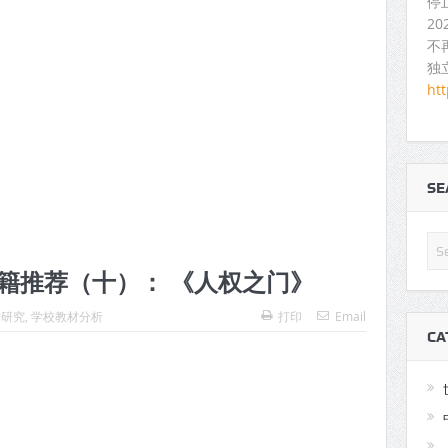
停
2
不
独
ht
S
籍推荐（十）： 《人权之门》
术研究
,
学校教材分析
打印
Email
CA