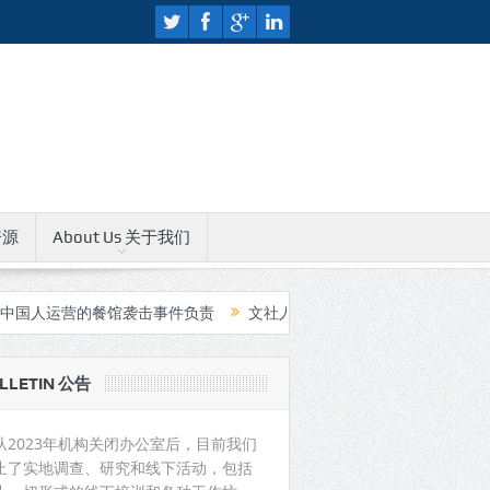
资源
About Us 关于我们
营的餐馆袭击事件负责
文社人权教育中心无限期关闭公告
中国
LLETIN 公告
从2023年机构关闭办公室后，目前我们
止了实地调查、研究和线下活动，包括