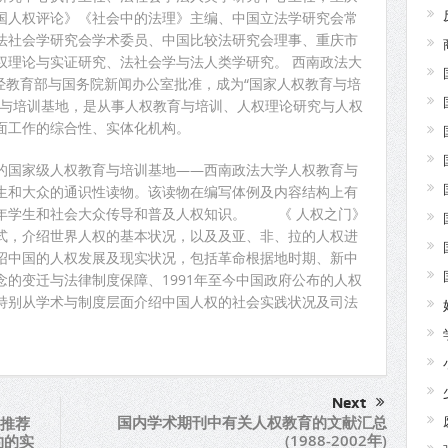
国人权评论》《社会中的法理》主编、中国立法学研究会常
法社会学研究会学术委员、中国比较法研究会理事、重庆市
权理论与实证研究、法社会学与法人类学研究。 西南政法大
，经教育部与国务院新闻办公室批准，成为“国家人权教育与培
育与培训基地，是从事人权教育与培训、人权理论研究与人权
面工作的综合性、实体化机构。
的国家级人权教育与培训基地——西南政法大学人权教育与
生和大众的通识性读物。该读物在编写体例及内容结构上有
年学生和社会大众传导和普及人权知识。 《 人权之门》
式，介绍世界人权的基本状况，以及及亚、非、拉的人权进
绍中国的人权发展及现实状况，包括革命根据地时期、新中
的变迁与法律制度保障、1991年至今中国政府公布的人权
特别从学术与制度层面介绍中国人权的社会实践状况及司法
Next
国内学术期刊中有关人权教育的文献汇总
推荐
(1988-2002年)
约的实