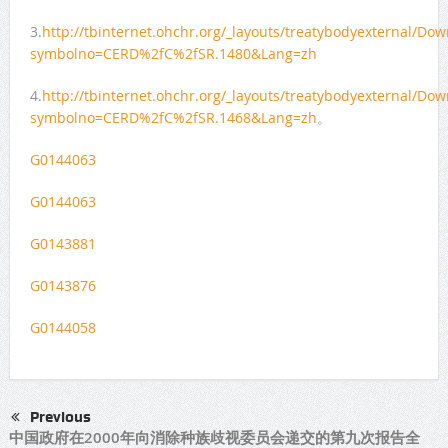
3.
http://tbinternet.ohchr.org/_layouts/treatybodyexternal/Do
symbolno=CERD%2fC%2fSR.1480&Lang=zh
4.
http://tbinternet.ohchr.org/_layouts/treatybodyexternal/Do
symbolno=CERD%2fC%2fSR.1468&Lang=zh
。
G0144063
G0144063
G0143881
G0143876
G0144058
Previous
中国政府在2000年向消除种族歧视委员会递交的第九次报告全