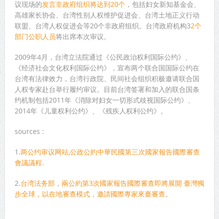
议现场的
发言非政府组织将达到20个
，包括妇女新知基金会、
高雄家长协会、台湾性别人权维护促进会、台湾土地正义行动
联盟、台湾人权促进会等20个非政府组织。台湾政府机构3
2个
部门公职人员
将出席本次审议。
2009年4月，台湾立法院通过《公民政治权利国际公约》、
《经济社会文化权利国际公约》，宣布两个联合国国际公约在
台湾有法律效力，台湾行政院、民间社会组织积极邀请联合国
人权专家赴台举行履约审议。目前台湾签署和加入的联合国条
约机制包括2011年《消除对妇女一切形式歧视国际公约》、
2014年《儿童权利公约》、《残疾人权利公约》。
sources :
1.
两公约审议网站,公政公約中華民國第三次國家報告國際審查
會議議程
.
2.
台湾法务部，兩公約第3次國家報告國際審查即將展開 臺灣獨
步全球，以在地審查模式，邀請國際專家來臺審查
。