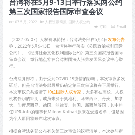
台湾将在5月9-13日举行落实两公约
第三次国家报告国际审查会议
on:
07 5 月, 2022
In:
人权资讯简报
,
国际人权公约
打印
Email
（2022-05-07）人权资讯简报：台湾法务部在5月4日
发布公告
称，2022年5月9-13日，台湾将举行落实《公民政治权利国际
公约》、《经济社会文化权利国际公约》第三次国家报告国际
审查会议，举行地点将在台湾财团法人张荣发国际会议中心举
行。
台湾法务部称，由于受到COVID-19疫情的影响，本次审议多次
延期。但是台湾法务部最后仍确定第三次审议将在下周举行。
本次审议总共邀请了
10位国际人权专家
，大多有在高校、人权
机构任职的经历，成员来源于奥地利、马来西亚、丹麦、加拿
大、印度尼西亚、德国、菲律宾、韩国、新西兰等国，其中担
任UPR-info的理事长Miloon Kothari原来在受邀名单，但是因
为个人原因将缺席此次审议。
根据台湾法务部公布有关第三次审议的议程清单，本次参与审