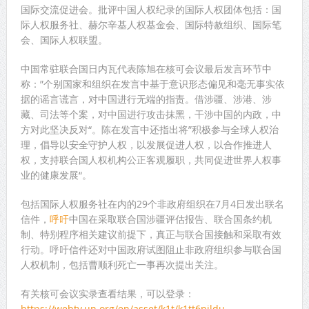
国际交流促进会。批评中国人权纪录的国际人权团体包括：国
际人权服务社、赫尔辛基人权基金会、国际特赦组织、国际笔
会、国际人权联盟。
中国常驻联合国日内瓦代表陈旭在核可会议最后发言环节中
称：”个别国家和组织在发言中基于意识形态偏见和毫无事实依
据的谣言谎言，对中国进行无端的指责。借涉疆、涉港、涉
藏、司法等个案，对中国进行攻击抹黑，干涉中国的内政，中
方对此坚决反对“。陈在发言中还指出将”积极参与全球人权治
理，倡导以安全守护人权，以发展促进人权，以合作推进人
权，支持联合国人权机构公正客观履职，共同促进世界人权事
业的健康发展“。
包括国际人权服务社在内的29个非政府组织在7月4日发出联名
信件，
呼吁
中国在采取联合国涉疆评估报告、联合国条约机
制、特别程序相关建议前提下，真正与联合国接触和采取有效
行动。呼吁信件还对中国政府试图阻止非政府组织参与联合国
人权机制，包括曹顺利死亡一事再次提出关注。
有关核可会议实录查看结果，可以登录：
https://webtv.un.org/en/asset/k1t/k1tt6njldu
。