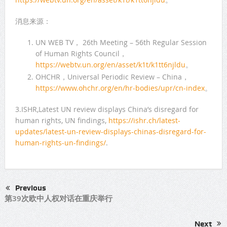
消息来源：
UN WEB TV， 26th Meeting – 56th Regular Session
of Human Rights Council，
https://webtv.un.org/en/asset/k1t/k1tt6njldu
。
OHCHR，Universal Periodic Review – China，
https://www.ohchr.org/en/hr-bodies/upr/cn-index
。
3.ISHR,Latest UN review displays China’s disregard for
human rights, UN findings,
https://ishr.ch/latest-
updates/latest-un-review-displays-chinas-disregard-for-
human-rights-un-findings/
.
Previous
第39次欧中人权对话在重庆举行
Next