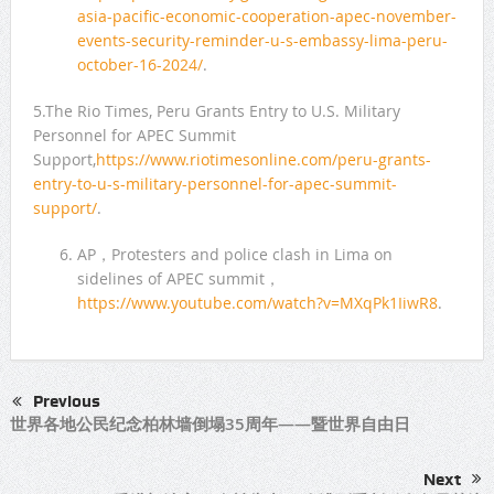
asia-pacific-economic-cooperation-apec-november-
events-security-reminder-u-s-embassy-lima-peru-
october-16-2024/
.
5.The Rio Times, Peru Grants Entry to U.S. Military
Personnel for APEC Summit
Support,
https://www.riotimesonline.com/peru-grants-
entry-to-u-s-military-personnel-for-apec-summit-
support/
.
AP，Protesters and police clash in Lima on
sidelines of APEC summit，
https://www.youtube.com/watch?v=MXqPk1IiwR8
.
Previous
世界各地公民纪念柏林墙倒塌35周年——暨世界自由日
Next