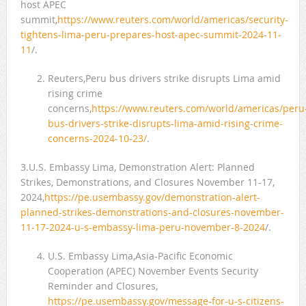
host APEC
summit,
https://www.reuters.com/world/americas/security-
tightens-lima-peru-prepares-host-apec-summit-2024-11-
11
/.
Reuters,Peru bus drivers strike disrupts Lima amid
rising crime
concerns,
https://www.reuters.com/world/americas/peru
bus-drivers-strike-disrupts-lima-amid-rising-crime-
concerns-2024-10-23/
.
3.U.S. Embassy Lima, Demonstration Alert: Planned
Strikes, Demonstrations, and Closures November 11-17,
2024,
https://pe.usembassy.gov/demonstration-alert-
planned-strikes-demonstrations-and-closures-november-
11-17-2024-u-s-embassy-lima-peru-november-8-2024
/.
U.S. Embassy Lima,Asia-Pacific Economic
Cooperation (APEC) November Events Security
Reminder and Closures,
https://pe.usembassy.gov/message-for-u-s-citizens-