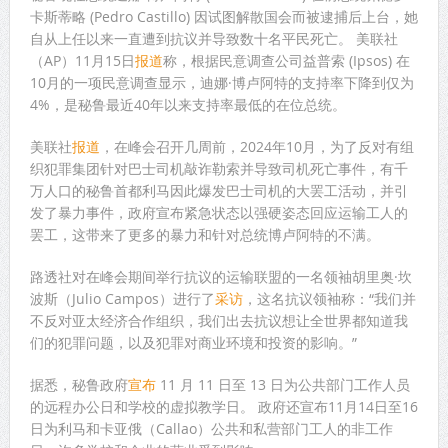
卡斯蒂略 (Pedro Castillo) 因试图解散国会而被逮捕后上台，她
自从上任以来一直遭到抗议并导致数十名平民死亡。 美联社
（AP）11月15日
报道
称，根据民意调查公司益普索 (Ipsos) 在
10月的一项民意调查显示，迪娜·博卢阿特的支持率下降到仅为
4%，是秘鲁最近40年以来支持率最低的在位总统。
美联社
报道
，在峰会召开几周前，2024年10月，为了反对有组
织犯罪集团针对巴士司机敲诈勒索并导致司机死亡事件，有千
万人口的秘鲁首都利马因此爆发巴士司机的大罢工活动，并引
发了暴力事件，政府宣布紧急状态以强硬姿态回应运输工人的
罢工，这带来了更多的暴力和针对总统博卢阿特的不满。
路透社对在峰会期间举行抗议的运输联盟的一名领袖胡里奥·坎
波斯（Julio Campos）进行了
采访
，这名抗议领袖称：“我们并
不反对亚太经济合作组织，我们出去抗议想让全世界都知道我
们的犯罪问题，以及犯罪对商业环境和投资的影响。”
据悉，秘鲁政府
宣布
11 月 11 日至 13 日为公共部门工作人员
的远程办公日和学校的虚拟教学日。 政府还宣布11月14日至16
日为利马和卡亚俄（Callao）公共和私营部门工人的非工作