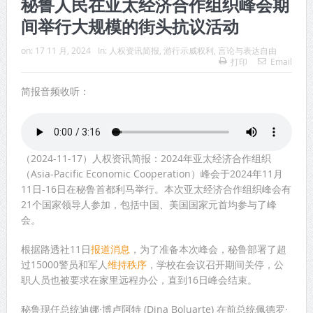
秘鲁人民在亚太经济合作组织峰会期
间举行大规模的街头抗议活动
on:
17 11 月, 2024
In:
人权资讯简报
,
游行示威权利
,
言论与表达自由
打印
Email
简报音频收听：
（2024-11-17）人权资讯简报：2024年亚太经济合作组织
（Asia-Pacific Economic Cooperation）峰会于2024年11月
11日-16日在秘鲁首都利马举行。本次亚太经济合作组织峰会有
21个国家领导人参加，包括中国、美国国家元首均参与了峰
会。
根据路透社11日
报道消息
，为了准备本次峰会，秘鲁部署了超
过15000警员和军人
维持秩序
，学校在会议召开期间关停，公
职人员也被要求在家里远程办公，直到16日峰会结束。
秘鲁现任总统迪娜·博卢阿特 (Dina Boluarte) 在前总统佩德罗·