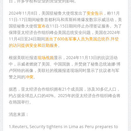
日，许多学校和企业的营业受到影响。
2024年11月8日，美国驻秘鲁大使馆发出了
安全告示
，称11月
11日-17日期间秘鲁首都利马和库斯科将爆发数宗示威活动，美
国驻秘鲁大使馆
宣布
在11日-15日期间停止办理签证服务。为了
保障亚太经济合作组织峰会美国总统安全问题，美国在2024年
11月4日至24日期间
派出了600名军事人员为美国总统乔.拜登
的访问提供安全和后勤服务
。
根据美联社报道
现场视频
显示，2024年11月13日的抗议活动
中，示威者燃烧了美国、中国国旗，并焚烧了秘鲁总统迪娜·博
卢阿特的画像，美联社的视频报道现场同时显示了抗议者与军
警之间的
冲突
。
据悉，亚太经济合作组织拥有21个成员国，涉及30多亿人口，
约占据全球总人口的40%。2025年的亚太经济合作组织峰会将
在韩国举行。
消息来源：
1.Reuters, Security tightens in Lima as Peru prepares to