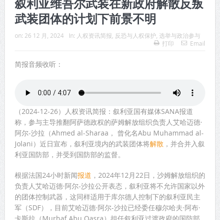
叙利亚维吾尔武装在新政府解散反叛
武装团体的计划下前景不明
on:
26 12 月, 2024
In:
人权资讯简报
,
反恐与人权保护
,
选举与政治参与
打印
Email
简报音频收听：
（2024-12-26）人权资讯简报：叙利亚国有媒体SANA报道
称，参与主导推翻阿萨德政权的萨姆解放组织负责人艾哈迈德·
阿尔-沙拉（Ahmed al-Sharaa， 曾化名Abu Muhammad al-
Jolani）近日宣布，叙利亚境内的武装团体将
解散
，并合并入叙
利亚国防部，并受到国防部的监督。
根据法国24小时新闻
报道
，2024年12月22日，沙姆解放组织的
负责人艾哈迈德·阿尔-沙拉公开表态，叙利亚将不允许国家以外
的团体控制武器，这同样适用于库尔德人控制下的叙利亚民主
军（SDF），目前艾哈迈德·阿尔-沙拉已经委任穆尔哈夫·阿布·
卡斯拉（Murhaf Abu Qasra）担任叙利亚过渡政府的国防部