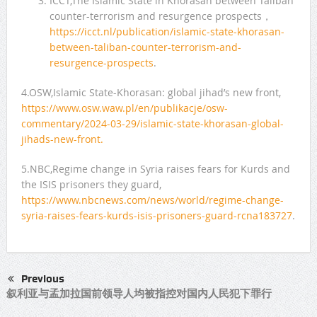
ICCT,The Islamic State in Khorasan between Taliban
counter-terrorism and resurgence prospects，
https://icct.nl/publication/islamic-state-khorasan-
between-taliban-counter-terrorism-and-
resurgence-prospects
.
4.OSW,Islamic State-Khorasan: global jihad’s new front,
https://www.osw.waw.pl/en/publikacje/osw-
commentary/2024-03-29/islamic-state-khorasan-global-
jihads-new-front.
5.NBC,Regime change in Syria raises fears for Kurds and
the ISIS prisoners they guard,
https://www.nbcnews.com/news/world/regime-change-
syria-raises-fears-kurds-isis-prisoners-guard-rcna183727
.
Previous
叙利亚与孟加拉国前领导人均被指控对国内人民犯下罪行