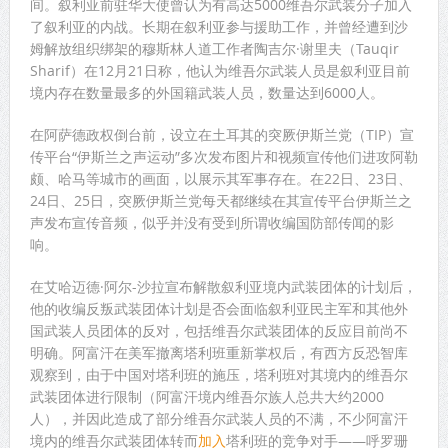
间。叙利亚前驻华大使曾认为有高达5000维吾尔武装分子加入
了叙利亚的内战。长期在叙利亚参与援助工作，并曾经遭到沙
姆解放组织绑架的穆斯林人道工作者陶吉尔·谢里夫（Tauqir
Sharif）在12月21日称，他认为维吾尔武装人员是叙利亚目前
境内存在数量最多的外国籍武装人员，数量达到6000人。
在阿萨德政权倒台前，设立在土耳其的突厥伊斯兰党（TIP）宣
传平台“伊斯兰之声运动”多次发布图片和视频宣传他们进攻阿勒
颇、哈马等城市的画面，以展示其军事存在。在22日、23日、
24日、25日，突厥伊斯兰党每天都继续在其宣传平台伊斯兰之
声发布宣传音频，似乎并没有受到所谓收编国防部传闻的影
响。
在艾哈迈德·阿尔-沙拉宣布解散叙利亚境内武装团体的计划后，
他的收编反叛武装团体计划是否会面临叙利亚民主军和其他外
国武装人员团体的反对，包括维吾尔武装团体的反应目前尚不
明确。阿富汗在美军撤离塔利班重新掌权后，有西方反恐智库
观察到，由于中国对塔利班的施压，塔利班对其境内的维吾尔
武装团体进行限制（阿富汗境内维吾尔族人总共大约2000
人），并因此造成了部分维吾尔武装人员的不满，不少阿富汗
境内的维吾尔武装团体转而
加入
塔利班的竞争对手——呼罗珊