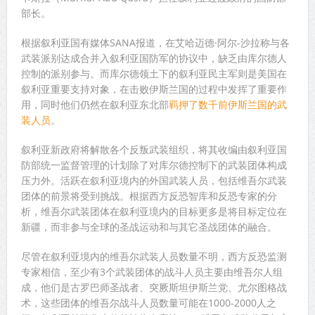
部长。
根据叙利亚国有媒体SANA报道，在艾哈迈德·阿尔-沙拉称与各
武装派别达成合并入叙利亚国防军的协议中，缺乏由库尔德人
控制的派别参与。而库尔德领土下的叙利亚民主军则是美国在
叙利亚重要支持对象，在击败伊斯兰国的过程中发挥了重要作
用，同时他们仍然在叙利亚东北部
羁押了数千前伊斯兰国的武
装人员
。
叙利亚新政府将解散各个反叛武装组织，将其收编由叙利亚国
防部统一监督管理的计划除了对库尔德控制下的武装团体构成
压力外。活跃在叙利亚境内的外国武装人员，包括维吾尔武装
团体的前景将受到挑战。根据西方反恐智库和反恐专家的分
析，维吾尔武装团体在叙利亚境内的目标更多是将目标定位在
新疆，而非参与全球的圣战运动和与其它圣战团体的融合。
尽管在叙利亚境内的维吾尔武装人员数量不明，西方反恐监测
专家相信，至少有3个武装团体的战斗人员主要由维吾尔人组
成，他们是古罗巴师圣战者、突厥斯坦伊斯兰党、尤尔图格战
术，这些团体的维吾尔战斗人员数量可能在1000-2000人之