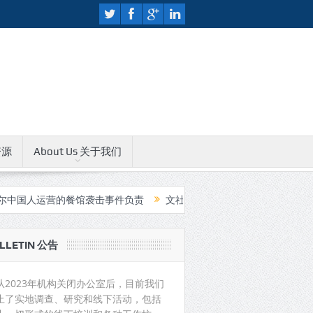
资源
About Us 关于我们
运营的餐馆袭击事件负责
文社人权教育中心无限期关闭公告
中国
LLETIN 公告
从2023年机构关闭办公室后，目前我们
止了实地调查、研究和线下活动，包括