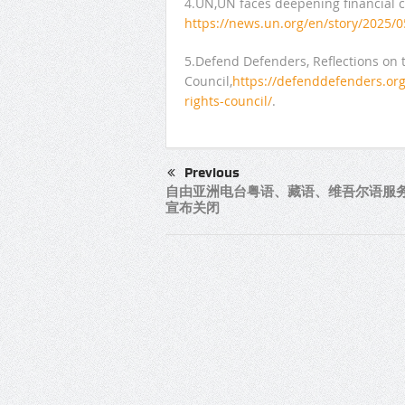
4.UN,UN faces deepening financial c
https://news.un.org/en/story/2025/
5.Defend Defenders, Reflections on
Council,
https://defenddefenders.org
rights-council/
.
Previous
自由亚洲电台粤语、藏语、维吾尔语服
宣布关闭