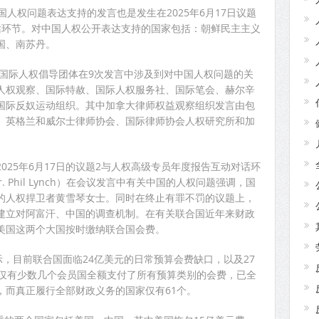
国人权问题表达支持的发言也是发生在2025年6月17日议题
话环节。对中国人权公开表达支持的国家包括：朝鲜民主主义
国、南苏丹。
个国际人权倡导团体在9次发言中涉及到对中国人权问题的关
人权观察、国际特赦、国际人权服务社、国际笔会、赫尔辛
国际反奴运动组织。其中加拿大律师权益观察组织发言由包
、英格兰和威尔士律师协会、国际律师协会人权研究所和加
。
025年6月17日的议题2与人权高级专员年度报告互动对话环
 Phil Lynch）在会议发言中有关中国的人权问题强调，国
的人权捍卫者黄雪琴女士。同时在终止有罪不罚的议题上，
建立对阿富汗、中国的调查机制。在有关联合国近年来财政
美国这两个大国按时缴纳联合国会费。
示，目前联合国面临24亿美元的日常预算会费缺口，以及27
，仅有少数几个会员国全额支付了所有预算类别的会费，已全
个，而真正履行全部财政义务的国家仅有61个。