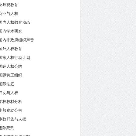
反歧视教育
商业与人权
国内人权教育动态
国内学术研究
国内非政府组织声音
国外人权教育
国家人权行动计划
国际人权公约
国际劳工组织
国际法庭
妇女与人权
学校教材分析
小额资助公告
少数群族与人权
废除死刑