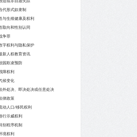
强迫或非自愿失踪
当代形式奴隶制
性与生殖健康及权利
性取向和性别认同
战争罪
数字权利与隐私保护
最新人权教育资讯
校园欺凌预防
残障权利
气候变化
法外处决、即决处决或任意处决
法律政策
流动人口/移民权利
游行示威权利
特别程序机制
环境权利