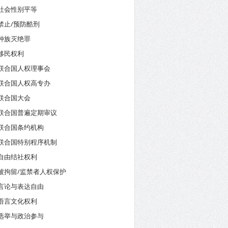
社会性别平等
禁止/预防酷刑
种族灭绝罪
移民权利
联合国人权理事会
联合国人权高专办
联合国大会
联合国普遍定期审议
联合国条约机构
联合国特别程序机制
自由结社权利
被拘留/监禁者人权保护
言论与表达自由
语言文化权利
选举与政治参与