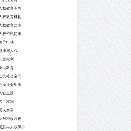
人权教育图书
人权教育机构
人权教育监测
人权资讯简报
倡导行动
健康与人权
儿童权利
全纳教育
公民社会空间
公民社会组织
其它主题
劳工权利
反人类罪
反对种族歧视
反恐与人权保护