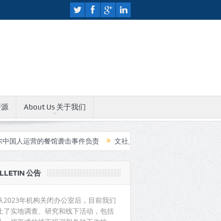
资源
About Us 关于我们
运营的餐馆袭击事件负责
文社人权教育中心无限期关闭公告
中国
LLETIN 公告
从2023年机构关闭办公室后，目前我们
止了实地调查、研究和线下活动，包括