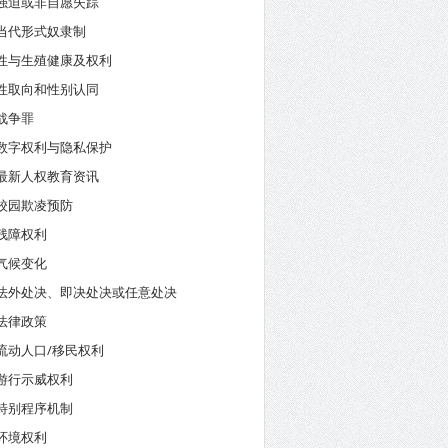
强迫或非自愿失踪
当代形式奴隶制
性与生殖健康及权利
性取向和性别认同
战争罪
数字权利与隐私保护
最新人权教育资讯
校园欺凌预防
残障权利
气候变化
法外处决、即决处决或任意处决
法律政策
流动人口/移民权利
游行示威权利
特别程序机制
环境权利