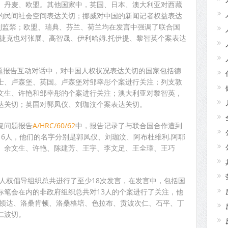
、丹麦、欧盟。其他国家中，英国、日本、澳大利亚对西藏
的民间社会空间表达关切；挪威对中国的新闻记者权益表达
遭到监禁；欧盟、瑞典、芬兰、荷兰均在发言中强调了联合国
。捷克也对张展、高智晟、伊利哈姆.托伊提、黎智英个案表达
问题报告互动对话中，对中国人权状况表达关切的国家包括德
士、卢森堡、英国。卢森堡对邹幸彤个案进行关注；列支敦
文生、许艳和邹幸彤的个案进行关注；澳大利亚对黎智英，
达关切；英国对郭凤仪、刘珈汶个案表达关切。
报复问题报告
A/HRC/60/62
中，报告记录了与联合国合作遭到
6人，他们的名字分别是郭凤仪、刘珈汶、阿布杜维利.阿耶
、余文生、许艳、陈建芳、王宇、李文足、王全璋、王巧
际人权倡导组织总共进行了至少18次发言，在发言中，包括国
际笔会在内的非政府组织总共对13人的个案进行了关注，他
、顿达、洛桑肯顿、洛桑格培、色拉布、贡波次仁、石平、丁
仁波切。