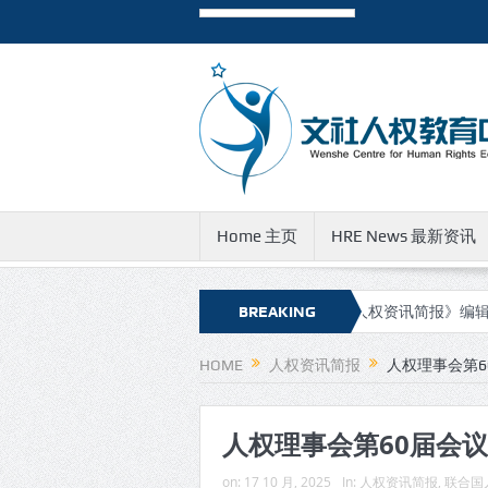
Home 主页
HRE News 最新资讯
资讯简报》新的网址和邮件地址
BREAKING
有关《人权资讯简报》编辑团队成
NEWS
HOME
人权资讯简报
人权理事会第6
人权理事会第60届会
on:
17 10 月, 2025
In:
人权资讯简报
,
联合国