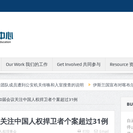
Our Work 我们的工作
Get Involved 共同参与
Resource 
员遭到公安机关传唤和入室搜查的说明
伊斯兰国宣布对喀布尔中国人
0届会议关注中国人权捍卫者个案超过31例
BU
议关注中国人权捍卫者个案超过31例
自
停
人权理事会
打印
Email