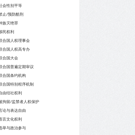
社会性别平等
禁止/预防酷刑
种族灭绝罪
移民权利
联合国人权理事会
联合国人权高专办
联合国大会
联合国普遍定期审议
联合国条约机构
联合国特别程序机制
自由结社权利
被拘留/监禁者人权保护
言论与表达自由
语言文化权利
选举与政治参与