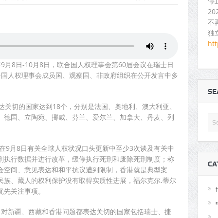
停
2
不
独
ht
25年9月8日-10月8日，联合国人权理事会第60届会议在瑞士日
合国人权理事会成员国、观察国、非政府组织在公开发言中多
S
达关切的国家达到18个，分别是法国、奥地利、澳大利亚、
、德国、立陶宛、挪威、芬兰、爱尔兰、加拿大、丹麦、列
在9月8日有关全球人权状况口头更新中至少3次谈及有关中
刑执行数据并进行改革，缓停执行死刑和废除死刑制度；称
CA
会空间、意见表达和和平抗议遭到限制，香港就是典型案
民族、藏人的权利保护没有取得实质性进展，福尔克尔.蒂尔
优先关注事项。
论中，对新疆、西藏和香港问题都表达关切的国家包括瑞士、捷