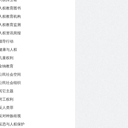
人权教育图书
人权教育机构
人权教育监测
人权资讯简报
倡导行动
健康与人权
儿童权利
全纳教育
公民社会空间
公民社会组织
其它主题
劳工权利
反人类罪
反对种族歧视
反恐与人权保护