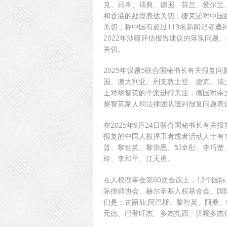
克、日本、瑞典、德国、芬兰、爱尔兰
和香港的处境表达关切；捷克还对中国
关切，称中国有超过119名新闻记者
2022年涉疆评估报告建议的落实问题
关切。
2025年议题5联合国秘书长有关报复
国、澳大利亚、列支敦士登、捷克、瑞
士对黎智英的个案进行关注；德国对余
黎智英家人和法律团队遭到报复问题表
在2025年9月24日联合国秘书长有关
报复的中国人权捍卫者或者活动人士有1
普、黎智英、黎崇恩、邹幸彤、李巧楚
玲、李和平、江天勇。
在人权理事会第60次会议上，12个国
际律师协会、赫尔辛基人权基金会、国
们是：古丽仙.阿巴斯、黎智英、阿桑
元德、巴登旺杰、多杰扎西、洪嘎多杰