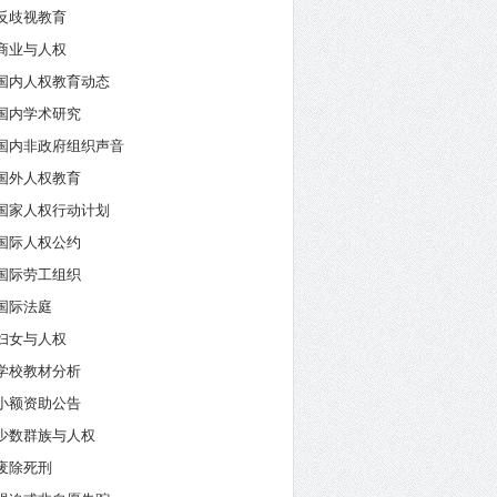
反歧视教育
商业与人权
国内人权教育动态
国内学术研究
国内非政府组织声音
国外人权教育
国家人权行动计划
国际人权公约
国际劳工组织
国际法庭
妇女与人权
学校教材分析
小额资助公告
少数群族与人权
废除死刑