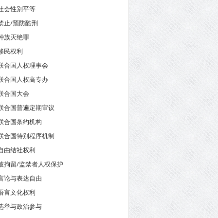
社会性别平等
禁止/预防酷刑
种族灭绝罪
移民权利
联合国人权理事会
联合国人权高专办
联合国大会
联合国普遍定期审议
联合国条约机构
联合国特别程序机制
自由结社权利
被拘留/监禁者人权保护
言论与表达自由
语言文化权利
选举与政治参与