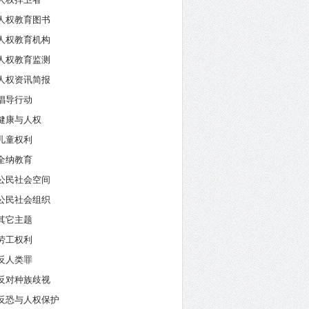
人权教育图书
人权教育机构
人权教育监测
人权资讯简报
倡导行动
健康与人权
儿童权利
全纳教育
公民社会空间
公民社会组织
其它主题
劳工权利
反人类罪
反对种族歧视
反恐与人权保护