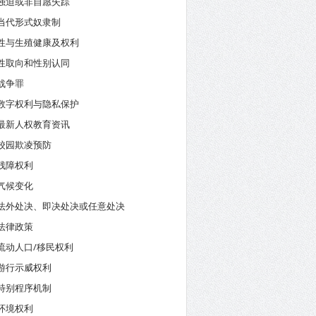
强迫或非自愿失踪
当代形式奴隶制
性与生殖健康及权利
性取向和性别认同
战争罪
数字权利与隐私保护
最新人权教育资讯
校园欺凌预防
残障权利
气候变化
法外处决、即决处决或任意处决
法律政策
流动人口/移民权利
游行示威权利
特别程序机制
环境权利