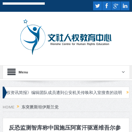
Menu
权资讯简报》编辑团队成员遭到公安机关传唤和入室搜查的说明
伊
嫌疑人进行庭审
HOME
东突厥斯坦伊斯兰党
反恐监测智库称中国施压阿富汗驱逐维吾尔参