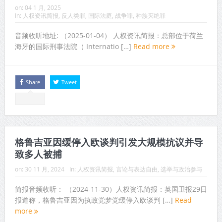
on:
04 1 月, 2025
In:
人权资讯简报
,
反人类罪
,
国际法庭
,
战争罪
,
种族灭绝罪
音频收听地址: （2025-01-04） 人权资讯简报：总部位于荷兰
海牙的国际刑事法院（ Internatio […]
Read more
Share
Tweet
格鲁吉亚因缓停入欧谈判引发大规模抗议并导
致多人被捕
on:
30 11 月, 2024
In:
人权资讯简报
,
言论与表达自由
,
选举与政治参与
简报音频收听： （2024-11-30）人权资讯简报：英国卫报29日
报道称，格鲁吉亚因为执政党梦党缓停入欧谈判 […]
Read
more