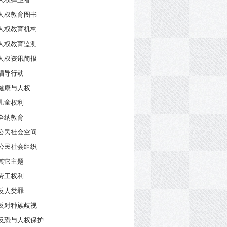
人权教育图书
人权教育机构
人权教育监测
人权资讯简报
倡导行动
健康与人权
儿童权利
全纳教育
公民社会空间
公民社会组织
其它主题
劳工权利
反人类罪
反对种族歧视
反恐与人权保护