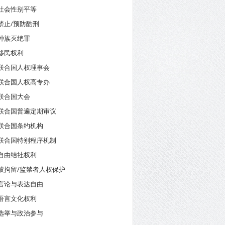
社会性别平等
禁止/预防酷刑
种族灭绝罪
移民权利
联合国人权理事会
联合国人权高专办
联合国大会
联合国普遍定期审议
联合国条约机构
联合国特别程序机制
自由结社权利
被拘留/监禁者人权保护
言论与表达自由
语言文化权利
选举与政治参与