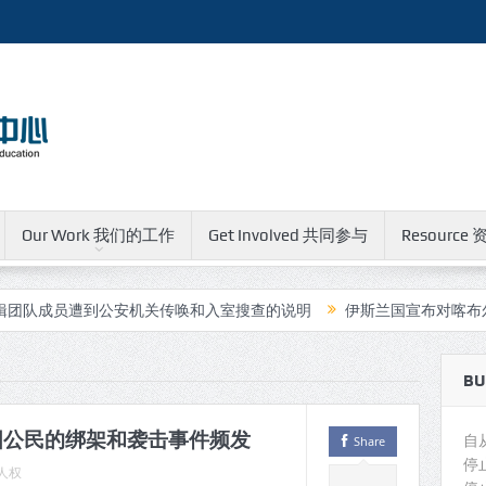
Our Work 我们的工作
Get Involved 共同参与
Resource 
员遭到公安机关传唤和入室搜查的说明
伊斯兰国宣布对喀布尔中国人
BU
国公民的绑架和袭击事件频发
自
Share
停
人权