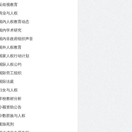
反歧视教育
商业与人权
国内人权教育动态
国内学术研究
国内非政府组织声音
国外人权教育
国家人权行动计划
国际人权公约
国际劳工组织
国际法庭
妇女与人权
学校教材分析
小额资助公告
少数群族与人权
废除死刑