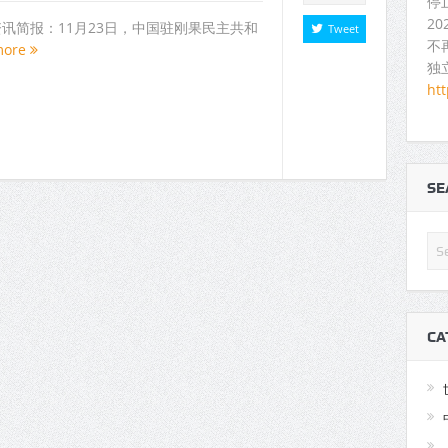
停
2
人权资讯简报：11月23日，中国驻刚果民主共和
Tweet
不
more
独
ht
S
CA