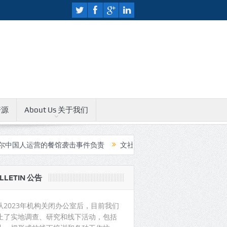
资源
About Us 关于我们
运营的餐馆袭击事件负责
文社人权教育中心无限期关闭公告
中国
LLETIN 公告
从2023年机构关闭办公室后，目前我们
止了实地调查、研究和线下活动，包括