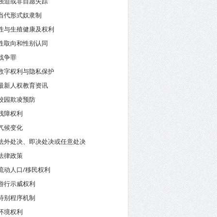
强迫或非自愿失踪
当代形式奴隶制
性与生殖健康及权利
性取向和性别认同
战争罪
数字权利与隐私保护
最新人权教育资讯
校园欺凌预防
残障权利
气候变化
法外处决、即决处决或任意处决
法律政策
流动人口/移民权利
游行示威权利
特别程序机制
环境权利