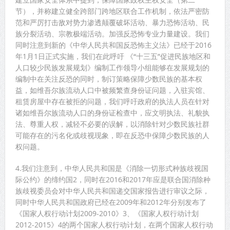
节），并称建立健全跨部门跨地区联合工作机制，依法严密防
范和严厉打击敌对势力渗透颠覆破坏活动、暴力恐怖活动、民
族分裂活动、宗教极端活动。加强反恐怖专业力量建设。我们
同时注意到新的《中华人民共和国反恐怖主义法》已经于2016
年1月1日正式实施，我们在此呼吁 《“十三五”促进民族地区和
人口较少民族发展规划》编制工作领导小组能够在发展规划的
编制中在关注反恐的同时，制订策略保障少数民族的基本权
益，如维吾尔族流动人口中被频繁查身份证问题，入驻宾馆、
租赁房屋中存在被拒的问题，我们呼吁政府的执法人员在针对
诸如维吾尔族流动人口的身份证检查中，应文明执法、礼貌执
法、尊重人权，减轻不必要的误解，以消除针对少数民族社群
可能存在的污名化或歧视现象，即在反恐中保障少数民族的人
权问题。
4.我们注意到，中华人民共和国是《消除一切形式种族歧视国
际公约》的缔约国2，同时在2016和2017年应是联合国消除种
族歧视委员会对中华人民共和国递交国家报告进行审议之际，
同时中华人民共和国政府已经在2009年和2012年分别发布了
《国家人权行动计划2009-2010》3、《国家人权行动计划
2012-2015》4的两个国家人权行动计划，在两个国家人权行动