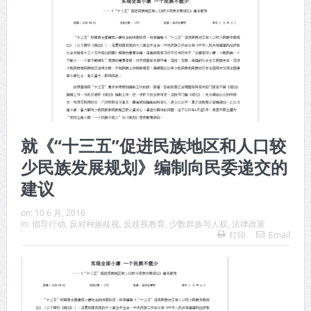
就《“十三五”促进民族地区和人口较
少民族发展规划》编制向民委递交的
建议
on:
10 6 月, 2016
In:
倡导行动
,
反对种族歧视
,
反歧视教育
,
少数群族与人权
,
法律政策
打印
Email