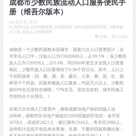
成都市少数民族流动人口服务便民手
册（维吾尔版本）
on:
20 8 月, 2016
In:
倡导行动
,
反对种族歧视
,
反歧视教育
,
国内非政府组织声音
,
少数群族
与人权
,
流动人口/移民权利
打印
Email
成都是一个少数民族散杂居城市，据第六次人口普查统计，全
市常住人口中，汉族人口为13920686人，占99.1% ；各少数民
族人口为126939人，占0.9%。同2000年第五次全国人口普查
相比，少数民族人口比重增加了0.36个百分点。其中，人口上
千的民族有：回、藏、满、羌、蒙古、土家、彝、苗、壮、朝
鲜等十个民族。回族和藏族人口最多，均达万人以上。少数民
族83%生活居住在城镇，17%生活、居住在农村，城市民族工
作的特点十分突出。1
在第六次全国人口普查中，拥有成都当地户籍的回族人达
20898，成都市区当地户籍超过2000回族的区包括，金牛区
3378人，武侯区2621人，都江堰市2543人，青羊区2086人。
这些统计信息不包括来自青海、甘肃、宁夏的回族和撒拉族，
也不包括来自新疆的维吾尔族、哈萨克族流动口人。2