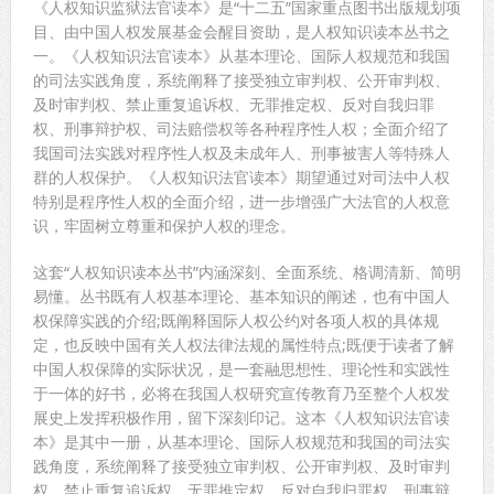
《人权知识监狱法官读本》是“十二五”国家重点图书出版规划项
目、由中国人权发展基金会醒目资助，是人权知识读本丛书之
一。《人权知识法官读本》从基本理论、国际人权规范和我国
的司法实践角度，系统阐释了接受独立审判权、公开审判权、
及时审判权、禁止重复追诉权、无罪推定权、反对自我归罪
权、刑事辩护权、司法赔偿权等各种程序性人权；全面介绍了
我国司法实践对程序性人权及未成年人、刑事被害人等特殊人
群的人权保护。《人权知识法官读本》期望通过对司法中人权
特别是程序性人权的全面介绍，进一步增强广大法官的人权意
识，牢固树立尊重和保护人权的理念。
这套“人权知识读本丛书”内涵深刻、全面系统、格调清新、简明
易懂。丛书既有人权基本理论、基本知识的阐述，也有中国人
权保障实践的介绍;既阐释国际人权公约对各项人权的具体规
定，也反映中国有关人权法律法规的属性特点;既便于读者了解
中国人权保障的实际状况，是一套融思想性、理论性和实践性
于一体的好书，必将在我国人权研究宣传教育乃至整个人权发
展史上发挥积极作用，留下深刻印记。这本《人权知识法官读
本》是其中一册，从基本理论、国际人权规范和我国的司法实
践角度，系统阐释了接受独立审判权、公开审判权、及时审判
权、禁止重复追诉权、无罪推定权、反对自我归罪权、刑事辩