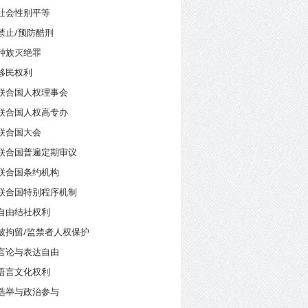
社会性别平等
禁止/预防酷刑
种族灭绝罪
移民权利
联合国人权理事会
联合国人权高专办
联合国大会
联合国普遍定期审议
联合国条约机构
联合国特别程序机制
自由结社权利
被拘留/监禁者人权保护
言论与表达自由
语言文化权利
选举与政治参与