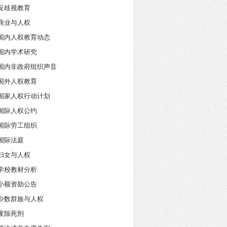
反歧视教育
商业与人权
国内人权教育动态
国内学术研究
国内非政府组织声音
国外人权教育
国家人权行动计划
国际人权公约
国际劳工组织
国际法庭
妇女与人权
学校教材分析
小额资助公告
少数群族与人权
废除死刑