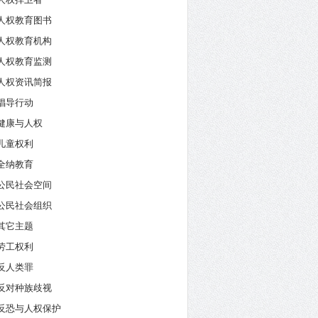
人权教育图书
人权教育机构
人权教育监测
人权资讯简报
倡导行动
健康与人权
儿童权利
全纳教育
公民社会空间
公民社会组织
其它主题
劳工权利
反人类罪
反对种族歧视
反恐与人权保护