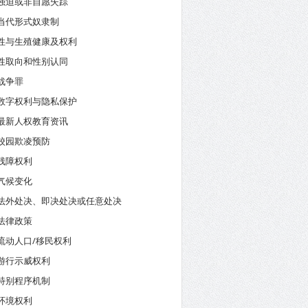
强迫或非自愿失踪
当代形式奴隶制
性与生殖健康及权利
性取向和性别认同
战争罪
数字权利与隐私保护
最新人权教育资讯
校园欺凌预防
残障权利
气候变化
法外处决、即决处决或任意处决
法律政策
流动人口/移民权利
游行示威权利
特别程序机制
环境权利