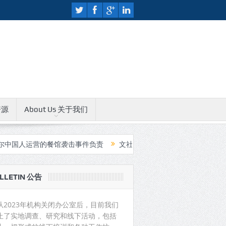
资源
About Us 关于我们
人运营的餐馆袭击事件负责
文社人权教育中心无限期关闭公告
中
LLETIN 公告
从2023年机构关闭办公室后，目前我们
止了实地调查、研究和线下活动，包括