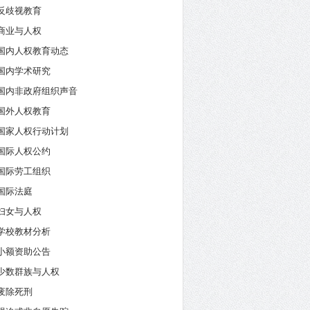
反歧视教育
商业与人权
国内人权教育动态
国内学术研究
国内非政府组织声音
国外人权教育
国家人权行动计划
国际人权公约
国际劳工组织
国际法庭
妇女与人权
学校教材分析
小额资助公告
少数群族与人权
废除死刑