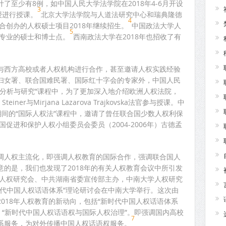
了至少有8例，如中国人民大学法学院在2018年4-6月开设
3
授进行授课。
北京大学法学院与人道法研究中心和瑞典隆德
4
合创办的人权硕士项目2018年继续招生。
中国政法大学人
5
权专业的硕士和博士点。
西南政法大学在2018年也招收了有
与西方高校或者人权机构进行合作，甚至邀请人权实践经验
妇女署、联合国难民署、国际红十字会的专家外，中国人民
例分析与研究”课程中，为了更加深入地介绍欧洲人权法院，
iner与Mirjana Lazarova Trajkovska法官参与授课。中
4日期间的“国际人权法”课程中，邀请了曾任联合国少数人权利保
国促进和保护人权小组委员会委员（2004-2006年）古德孟
调人权主流化，即强调人权教育的国际合作，强调联合国人
的是，我们也发现了2018年的有关人权教育会议中所引发
由中国人权研究会、中共湖南省委宣传部主办，中南大学人权研究
时代中国人权话语体系”理论研讨会在中南大学举行。这次由
018年人权教育的新动向，包括“新时代中国人权话语体系
、“新时代中国人权话语权与国际人权治理”。即强调国内高校
7
系服务，为对外传播中国人权话语权服务。