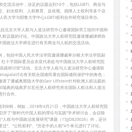
交流活动中，涉足的议题达到10个，包括LGBTI、商业与
交、妇女权利、人权教育、反歧视、残障人士权利等多个议
国人民大学与耶鲁大学中心LGBTI权利合作研究项目举办。
包括北京大学人权与人道法研究中心邀请国际劳工组织中国和
人权议题的讨论。中国政法大学人权研究院邀请挪威律师协
m针对中国政法大学师生进行有关商业与人权的交流活动。
7例，包括中国人民大学法学院邀请挪威卑尔根大学法学院副
行公开课。红十字国际委员会东亚代表处与中国政法大学人权研究院
师高级研讨班”活动。北京大学人权与人道法研究中心邀请联
Dhanapala讨论有关联合国难民署在国际难民保护中的角色；
挪威奥斯陆大学的Geir Ulfstein针对欧洲人权法庭的
和瑞典的瑞典罗尔瓦伦堡人权研究所在国际人权法和人道法
进行合作。
到8例，例如，2018年4月21日，中国政法大学人权研究院
召开了“新时代中国人权的理论与实践”学术研讨会，会议除
人权与中国政治发展研究”课题（15JJD820026）外，还分
变迁”、“公民权利”、“历史中的人权”4个单元进行了讨论。