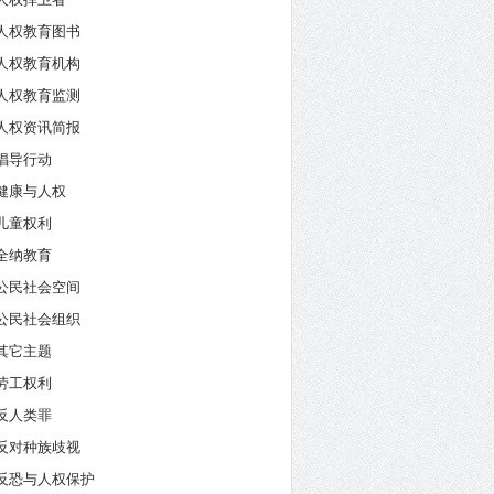
人权教育图书
人权教育机构
人权教育监测
人权资讯简报
倡导行动
健康与人权
儿童权利
全纳教育
公民社会空间
公民社会组织
其它主题
劳工权利
反人类罪
反对种族歧视
反恐与人权保护