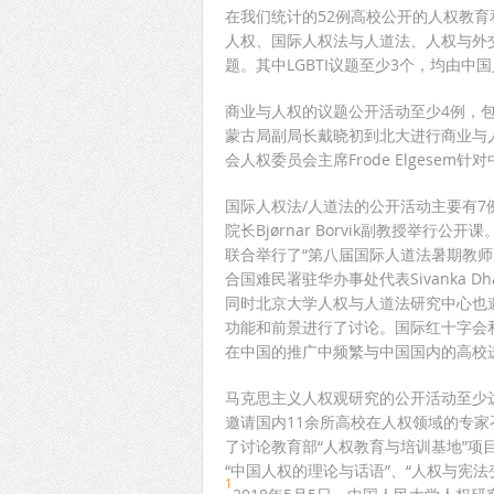
在我们统计的52例高校公开的人权教育和
人权、国际人权法与人道法、人权与外
题。其中LGBTI议题至少3个，均由中
商业与人权的议题公开活动至少4例，
蒙古局副局长戴晓初到北大进行商业与
会人权委员会主席Frode Elgese
国际人权法/人道法的公开活动主要有
院长Bjørnar Borvik副教授举
联合举行了“第八届国际人道法暑期教
合国难民署驻华办事处代表Sivanka 
同时北京大学人权与人道法研究中心也邀请了
功能和前景进行了讨论。国际红十字会
在中国的推广中频繁与中国国内的高校
马克思主义人权观研究的公开活动至少达
邀请国内11余所高校在人权领域的专家
了讨论教育部“人权教育与培训基地”项目“
“中国人权的理论与话语”、“人权与宪法
1