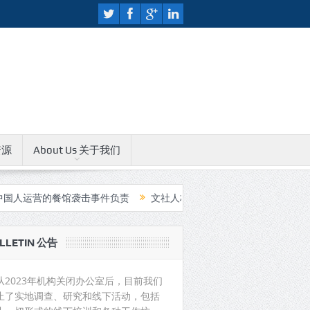
资源
About Us 关于我们
餐馆袭击事件负责
文社人权教育中心无限期关闭公告
中国支持印
LLETIN 公告
从2023年机构关闭办公室后，目前我们
止了实地调查、研究和线下活动，包括