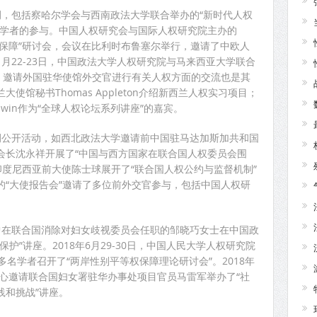
例，包括察哈尔学会与西南政法大学联合举办的“新时代人权
校学者的参与。中国人权研究会与国际人权研究院主办的
人权保障”研讨会，会议在比利时布鲁塞尔举行，邀请了中欧人
11月22-23日，中国政法大学人权研究院与马来西亚大学联合
会。邀请外国驻华使馆外交官进行有关人权方面的交流也是其
馆秘书Thomas Appleton介绍新西兰人权实习项目；
ldwin作为“全球人权论坛系列讲座”的嘉宾。
例公开活动，如西北政法大学邀请前中国驻马达加斯加共和国
会长沈永祥开展了“中国与西方国家在联合国人权委员会围
驻印度尼西亚前大使陈士球展开了“联合国人权公约与监督机制”
的“大使报告会”邀请了多位前外交官参与，包括中国人权研
曾在联合国消除对妇女歧视委员会任职的邹晓巧女士在中国政
护”讲座。2018年6月29-30日，中国人民大学人权研究院
多名学者召开了“两岸性别平等权保障理论研讨会”。2018年
中心邀请联合国妇女署驻华办事处项目官员马雷军举办了“社
践和挑战”讲座。