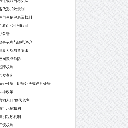
强迫或非自愿失踪
当代形式奴隶制
性与生殖健康及权利
性取向和性别认同
战争罪
数字权利与隐私保护
最新人权教育资讯
校园欺凌预防
残障权利
气候变化
法外处决、即决处决或任意处决
法律政策
流动人口/移民权利
游行示威权利
特别程序机制
环境权利