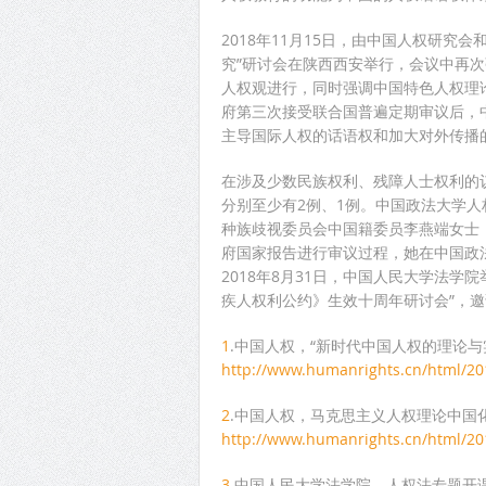
2018年11月15日，由中国人权研究会
究”研讨会在陕西西安举行，会议中再
人权观进行，同时强调中国特色人权理
府第三次接受联合国普遍定期审议后，
主导国际人权的话语权和加大对外传播
在涉及少数民族权利、残障人士权利的议
分别至少有2例、1例。中国政法大学人
种族歧视委员会中国籍委员李燕端女士，
府国家报告进行审议过程，她在中国政
2018年8月31日，中国人民大学法
疾人权利公约》生效十周年研讨会”，邀
1
.中国人权，“新时代中国人权的理论与
http://www.humanrights.cn/html/20
2
.中国人权，马克思主义人权理论中国
http://www.humanrights.cn/html/20
3
.中国人民大学法学院，人权法专题开