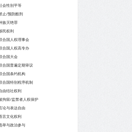
社会性别平等
禁止/预防酷刑
种族灭绝罪
移民权利
联合国人权理事会
联合国人权高专办
联合国大会
联合国普遍定期审议
联合国条约机构
联合国特别程序机制
自由结社权利
被拘留/监禁者人权保护
言论与表达自由
语言文化权利
选举与政治参与