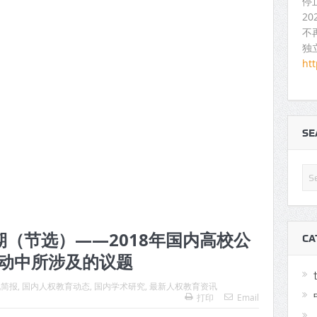
停
2
不
独
ht
S
（节选）——2018年国内高校公
CA
动中所涉及的议题
讯简报
,
国内人权教育动态
,
国内学术研究
,
最新人权教育资讯
打印
Email