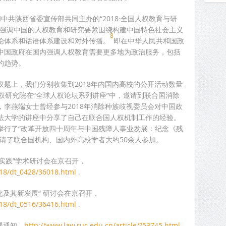
和中共陕西省委宣传部共同主办的“2018·全国人权教育与研
次强调中国的人权教育和研究要紧围绕构建中国特色社会主义
8
论体系和话语体系建设和对外传播。
即在中华人民共和国政
中国政府在国内强调人权教育需要更多地为政治服务，包括
的趋势。
题上，我们分别收集到2018年内国内高校的公开活动数量
权研究院在“全球人权论坛系列讲座”中，邀请到联合国消除
李燕端女士曾经参与2018年消除种族歧视委员会对中国政
法大学的讲座中分享了自己在联合国人权机制工作的经验。
学院举行了“改革开放四十周年与中国残障人事业发展：纪念《残
请了联合国机构、国内外高校学者大约50余人参加。
实践”学术研讨会在京召开，
18/dt_0428/36018.html
.
化及其新发展” 研讨会在京召开，
18/dt_0516/36416.html
.
课通知，
http://www.law.ruc.edu.cn/article/?53745.html
.