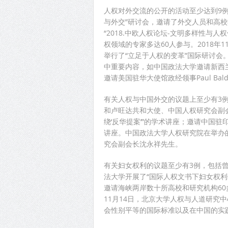
人权对外交流的公开的活动至少达到9
与外交”研讨会，邀请了外交人员和高
“2018.中欧人权论坛-文明多样性与
权领域的专家多达60人参与。2018年
举行了“立足于人权的变革”国际研讨
中重要内容，如中国政法大学邀请新西兰大使
邀请美国驻华大使馆政经领事Paul Ba
有关人权与中国外交的议题上至少有3
和卢旺达共和大使、中国人权研究会副
绕‘反华提案’”的学术讲座；邀请中国
讲座。中国政法大学人权研究院在举办
究会副会长沈永祥先生。
有关妇女权利的议题至少有3例，包括
法大学开展了“国际人权文书下妇女权利保
邀请海峡两岸数十所高校和研究机构60
11月14日，北京大学人权与人道研究
会性别平等的国际标准以及在中国的实