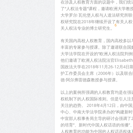
在涉及人权教育方面的议题中，我们统计
了“人权法专题”课程，邀请欧洲大学教
大学罗尔·瓦伦堡人权与人道法研究所联
权研究院在2018年继续开设了有关人
6
关人权法专业的博士研究生。
有关国内高校人权教育，国内高校多以
丰富的专家参与授课。除了邀请联合国
大学法学院在开设的“欧洲人权法院判
他们邀请了欧洲人权法院法官Elisabeth Ste
国政法大学在2018年11月26-12月
护工作委员会主席（2006年）以及联合
德·阿尔弗雷德森教授参与授课。
以上的案例所强调的人权教育均是在强
权机制下的人权国际准则。但是引人注意
关注的趋势。 2018年4月12日，
中心、中南大学法学院承办的“构建新
中宣部人权事务局主导的研讨会强调了2
的培育”、新时代中国人权话语的传播”
人权教育的功能为中国的人权话语权体