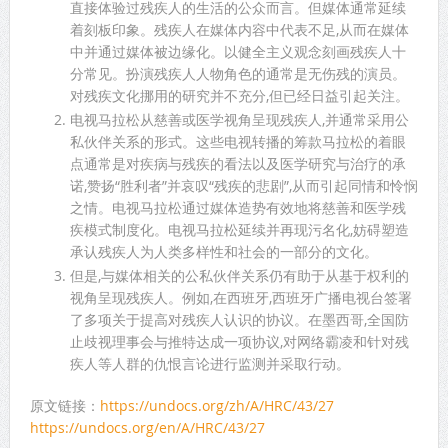
直接体验过残疾人的生活的公众而言。但媒体通常延续
着刻板印象。残疾人在媒体内容中代表不足,从而在媒体
中并通过媒体被边缘化。以健全主义观念刻画残疾人十
分常见。扮演残疾人人物角色的通常是无伤残的演员。
对残疾文化挪用的研究并不充分,但已经日益引起关注。
电视马拉松从慈善或医学视角呈现残疾人,并通常采用公
私伙伴关系的形式。这些电视转播的筹款马拉松的着眼
点通常是对疾病与残疾的看法以及医学研究与治疗的承
诺,赞扬“胜利者”并哀叹“残疾的悲剧”,从而引起同情和怜悯
之情。电视马拉松通过媒体造势有效地将慈善和医学残
疾模式制度化。电视马拉松延续并再现污名化,妨碍塑造
承认残疾人为人类多样性和社会的一部分的文化。
但是,与媒体相关的公私伙伴关系仍有助于从基于权利的
视角呈现残疾人。例如,在西班牙,西班牙广播电视台签署
了多项关于提高对残疾人认识的协议。在墨西哥,全国防
止歧视理事会与推特达成一项协议,对网络霸凌和针对残
疾人等人群的仇恨言论进行监测并采取行动。
原文链接：
https://undocs.org/zh/A/HRC/43/27
https://undocs.org/en/A/HRC/43/27