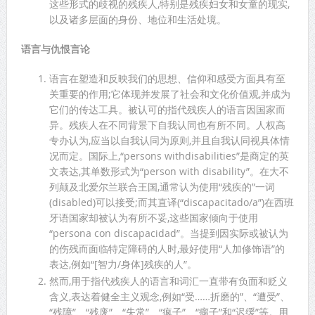
这些形式的歧视的残疾人,特别是残疾妇女和女童的现实,
以及诸多层面的身份、地位和生活处境。
语言与仇恨言论
语言在塑造和反映我们的思想、信仰和感受方面具有至
关重要的作用;它体现并发展了社会和文化价值观,并成为
它们的传达工具。被认可的指代残疾人的语言因国家而
异。残疾人在不同背景下自我认同也有所不同。人权高
专办认为,应当以自我认同为原则,并且自我认同视具体情
况而定。国际上,“persons withdisabilities”是商定的英
文表达,其单数形式为“person with disability”。在大不
列颠及北爱尔兰联合王国,通常认为使用“残疾的”一词
(disabled)可以接受;而其直译(“discapacitado/a”)在西班
牙语国家却被认为有所不妥,这些国家倾向于使用
“persona con discapacidad”。当提到因实际或被认为
的伤残而面临特定障碍的人时,最好使用“人加修饰语”的
表达,例如“[智力/身体]残疾的人”。
然而,用于指代残疾人的语言和词汇一直带有负面和贬义
含义,表达着健全主义观念,例如“受……折磨的”、“遭受”、
“残障”、“残废”、“失常”、“疯子”、“瘸子”和“迟缓”等。用