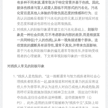
有多种不同来源,通常取决于特定背景并基于伤残。因此,
躯体伤残者与盲人或聋人面临不同形式的污名化。污名
化背后是其他人体验的导致负面态度的情感和行为
。提
高认识战略应着眼于污名化的这些元素,以更好地应对改
变态度和建设包容性社会这两项挑战。
对残疾人的刻板印象通常建立在污名化基础上。
刻板印
象是一种社会归类,它不考虑群体内部的差异,而是根据某
一共同特征(个人的伤残),从单一视角描述整个群体。这
些笼统的臆断具有误导性,通常不真实,并带来负面影响
。
基于污名化和刻板印象的偏见通常导致排斥,并影响受歧
视者的心理健康。下文将审视刻板印象的一些实例。
对残疾人常见的刻板印象
“残疾人是危险的。”这一推断通常与智力残疾者和社会心
理残疾者联系在一起,媒体报道和对枪支暴力的反应将这
些人作为替罪羊,并认为这些人对自己或他人构成危险,因
而呼吁采取措施加强执行精神卫生法律、强迫治疗和剥
夺自由,这往往会助长这种推断。这些措施有悖《公
约》。此外,适用的法律可能被称为“残疾中立”,实际上却
反映了残疾的医学模式,并以健全主义的术语表达。这种