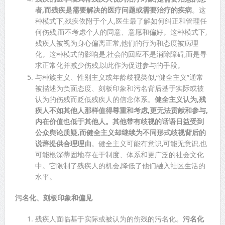
者,而残疾是需要解决的医疗问题或需要治疗的疾病
。这
种模式下,残疾依附于个人,医生最了解如何纠正和管理任
何伤残,而不考虑个人的同意、意愿和偏好。这种模式下,
残疾人被视为身心偏离正常,他们的行为和态度被病理
化。这种模式的影响是,社会的回应不是消除障碍,而是寻
求正常化并减少伤残,以此作为促进参与的手段。
与种族主义、性别主义或年龄歧视类似,“健全主义”通常
被描述为负面态度、刻板印象和污名背后基于实际或被
认为的伤残而贬低残疾人的信念体系。
健全主义认为,残
疾人不如其他人那样值得尊重和考虑,更无法贡献和参与,
内在价值也低于其他人。其他带有歧视的话语日益受到
公众舆论质疑,而健全主义却继续为不同形式歧视背后的
说辞提供合理理由
。健全主义可能有意识,可能无意识,也
可能根深蒂固地存在于制度、体系和更广泛的社会文化
中。它限制了残疾人的机会,降低了他们融入社区生活的
水平。
污名化、刻板印象和偏见
残疾人面临基于实际或被认为的伤残的污名化。
污名化