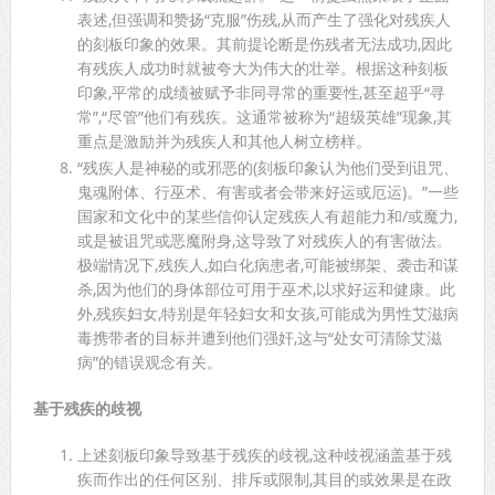
表述,但强调和赞扬“克服”伤残,从而产生了强化对残疾人
的刻板印象的效果。其前提论断是伤残者无法成功,因此
有残疾人成功时就被夸大为伟大的壮举。根据这种刻板
印象,平常的成绩被赋予非同寻常的重要性,甚至超乎“寻
常”,“尽管”他们有残疾。这通常被称为“超级英雄”现象,其
重点是激励并为残疾人和其他人树立榜样。
“残疾人是神秘的或邪恶的(刻板印象认为他们受到诅咒、
鬼魂附体、行巫术、有害或者会带来好运或厄运)。”一些
国家和文化中的某些信仰认定残疾人有超能力和/或魔力,
或是被诅咒或恶魔附身,这导致了对残疾人的有害做法。
极端情况下,残疾人,如白化病患者,可能被绑架、袭击和谋
杀,因为他们的身体部位可用于巫术,以求好运和健康。此
外,残疾妇女,特别是年轻妇女和女孩,可能成为男性艾滋病
毒携带者的目标并遭到他们强奸,这与“处女可清除艾滋
病”的错误观念有关。
基于残疾的歧视
上述刻板印象导致基于残疾的歧视,这种歧视涵盖基于残
疾而作出的任何区别、排斥或限制,其目的或效果是在政