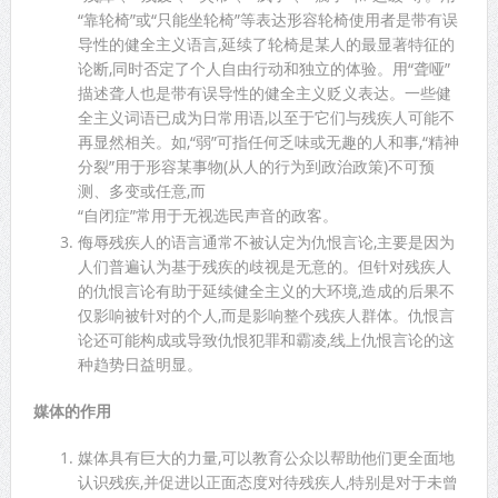
“靠轮椅”或“只能坐轮椅”等表达形容轮椅使用者是带有误
导性的健全主义语言,延续了轮椅是某人的最显著特征的
论断,同时否定了个人自由行动和独立的体验。用“聋哑”
描述聋人也是带有误导性的健全主义贬义表达。一些健
全主义词语已成为日常用语,以至于它们与残疾人可能不
再显然相关。如,“弱”可指任何乏味或无趣的人和事,“精神
分裂”用于形容某事物(从人的行为到政治政策)不可预
测、多变或任意,而
“自闭症”常用于无视选民声音的政客。
侮辱残疾人的语言通常不被认定为仇恨言论,主要是因为
人们普遍认为基于残疾的歧视是无意的。但针对残疾人
的仇恨言论有助于延续健全主义的大环境,造成的后果不
仅影响被针对的个人,而是影响整个残疾人群体。仇恨言
论还可能构成或导致仇恨犯罪和霸凌,线上仇恨言论的这
种趋势日益明显。
媒体的作用
媒体具有巨大的力量,可以教育公众以帮助他们更全面地
认识残疾,并促进以正面态度对待残疾人,特别是对于未曾