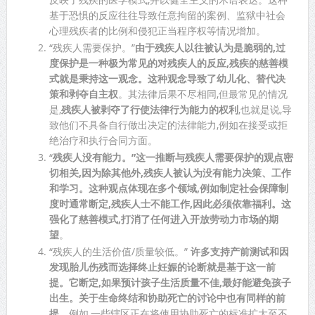
基于恐惧的反应往往导致任意拘留的案例、监狱中社会
心理残疾者的比例和侵犯正当程序权等情况增加。
“残疾人需要保护。”
由于残疾人以往被认为是脆弱的,过
度保护是一种极为常见的对残疾人的反应,残疾的慈善模
式就是秉持这一观念。这种观念导致了幼儿化、替代决
策和剥夺自主权
。其法律后果不尽相同,但最常见的情况
是,
残疾人被剥夺了行使法律行为能力的权利
,也就是说,导
致他们不具备自行做出决定的法律能力,例如在接受或拒
绝治疗和执行合同方面。
“
残疾人没有能力。”这一推断与残疾人需要保护的观点密
切相关,因为除其他外,残疾人被认为没有能力决策、工作
和学习。这种观点体现在多个领域,例如制定社会保障制
度时通常断定,残疾人士不能工作,因此必须依靠福利。这
强化了慈善模式,打消了任何进入开放劳动力市场的期
望
。
“残疾人的生活价值/质量较低。”
许多支持产前测试和因
发现胎儿伤残而选择终止妊娠的论断就是基于这一前
提。它断定,如果预计孩子生活质量不佳,最好能避免孩子
出生。关于生命终结和协助死亡的讨论中也有同样的前
提
。例如,一些辖区正在将使用协助死亡的标准扩大至不