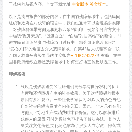
于残疾的歧视内容。全文下载地址
中文版本
英文版本
。
以下是摘自报告的部分内容，在中国的残障领域中，包括民间
组织和政府在对残障的语言中，我们也通常可以发现很多实际
上对残障群体带有偏见和刻板印象的烙印，例如部分官方文件
中强调“提升素质”、“促进自立”、“自强”的居高临下的断论，即
使在民间组织的参与残障项目过程中，部分组织也以“助残”、
“爱心关怀”的角度去介入残障领域。而第43届人权理事会中联
合国人权事务高级专员的年度报告
A /HRC/43/27
将有助于在中
国非政府组织在涉足残障领域中如何更好地宣传反歧视工作。
理解残疾
残疾是伤残者遭受的阻碍他们充分享有自身权利的负面
态度和环境障碍产生的社会效果。关于这些障碍的根本
原因有多种观点。一些社会学家认为,残疾人的角色与他
们对社会的经济贡献有内在关联。因此,一个人只有在能
与他人平等地生产或消费时才有价值。这可以解释排斥
残疾人的原因,同时为经济包容提供了解决办法。其他人
则关注文化角色,文化角色解释了残疾人在宗教、部落或
传统社会中的隔离或融入。因此,一个人在符合某特定社