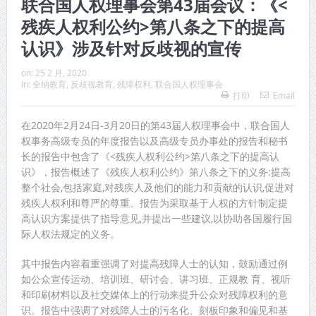
联合国人权理事会第43届会议：《<
残疾人权利公约>第八条之下的提高
认识》涉及针对反歧视的宣传
on:
25 2 月, 2020
In:
全纳教育
,
反歧视教育
,
残障权利
,
联合国人权理事会
打印
Email
在2020年2月24日-3月20日的第43届人权理事会中，联合国人
权事务高级专员的年度报告以及高级专员办事处的报告和秘书
长的报告中包含了《<残疾人权利公约>第八条之下的提高认
识》，报告概述了《残疾人权利公约》第八条之下的义务:提高
整个社会,包括家庭,对残疾人及他们的能力和贡献的认识,促进对
残疾人权利和尊严的尊重。报告为采取基于人权的方针制定提
高认识方案提供了指导意见,并提出一些建议,以协助各国履行国
际人权法规定的义务。
其中报告内容着重强调了对提高残障人士的认知，鼓励通过例
如公众宣传运动、培训班、研讨会、讲习班、正规教 育、视听
和印刷材料以及社交媒体上的行动来提升公众对残障权利的意
识。报告中强调了对残障人士的污名化、刻板印象和偏见和基