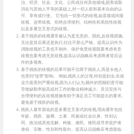
治、经济、社会、文化、公民或任何其他领域,损害或取
消在与其他人平等的基础上,对一切人权和基本自由的认
可、享有或行使。 它包括一切形式的歧视,如直接或间接
歧视、连带歧视、拒绝合理便利、结构性和系统性歧视
以及多重交叉形式的歧视。
基于残疾的歧视通常被认为是无意的。因此,反歧视措施,
无论是其后果还是执行,往往不那么严格。提高认识作为
消除歧视的工具也不例外。保护免受歧视既要考虑有意
歧视也要考虑无意歧视,提高认识战略应考虑两者背后运
作的多视角。
基于残疾的歧视的后果可能不仅限于残疾人,而是令他人
也受到“连带”影响。 例如,残疾人的父母,特别是妇女,在就
业方面受到严重歧视,因为人们认为,额外的照顾职责可能
导致缺勤率较高或对工作的敬业精神减少。灵活安排与
合理便利的反歧视措施有助于满足员工可能提出的要求,
避免基于残疾的歧视。
残疾人最常面临的是多重交叉形式的歧视,理由通常包括
年龄、残疾、族裔、土著、民族或社会出身、性别认
同、政治或其他见解、种族、难民、移民或寻求庇护者
身份、宗教、性别和性取向。提高认识战略应考虑面临