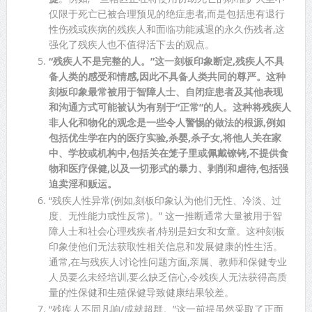
仅限于死亡已被合理预见的绝症患者,而是包括患有退行
性伤残或疾病的残疾人和面临功能减退的永久伤残者,这
强化了残疾人也不值得活下去的观点。
“残疾人不是完整的人。”这一刻板印象断定,残疾人不具
备人类的感受和情感,因此不具备人类共同的尊严。这种
刻板印象最常被用于智障人士、自闭症患者及其他表现
和沟通方式可能被认为有别于“正常”的人。这种将残疾人
非人化和物化的观念是一些令人警惕的做法的根源,例如
包括优生学在内的医疗实验,杀婴,杀子女,将他人关在家
中、学校或机构中,包括关在笼子里或佩戴镣铐,不提供食
物和医疗保健,以及一切形式的暴力、剥削和虐待,包括强
迫卖淫和贩运。
“残疾人性异常(例如,刻板印象认为他们无性、冷淡、过
度、无性能力或性反常)。” 这一推断通常大量被用于智
障人士和社会心理残疾者,特别是妇女和女童。这种刻板
印象使他们无法获取性相关信息和发展健康的性生活。
通常,在与残疾人讨论性问题方面,亲属、教师和保健专业
人员要么未经培训,要么缺乏信心,令残疾人无法获得高质
量的性保健和生殖保健导致健康结果较差。
“残疾人不同凡响/成就超群。”这一前提虽然采取了正面