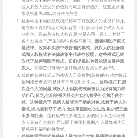
区大多数人接受的价值观时就是有价值的。这些思路通
常紧密相关,加以区分未免刻意。
社会学用不同的残疾模式解释了对残疾人的歧视和排斥,
这有助于说明特定时期和背景下社会为何赋予残疾人某
些角色。目前所有模式共存,通常是在同一领土上并处于
各个发展水平,产生的影响也各不相同。
慈善和医疗模式
是法律、政策和实践中最普遍的模式。残疾人的社会模
式和人权模式在法律政策中代表性较弱。这些模式已经
取代了慈善和医疗模式。它们提倡以包容的观点看待残
疾人。
识别它们有助于更好地规划提高认识的行动。
残疾的慈善模式认为残疾人只是善举(慈善)的被动对象或
福利接受者,而不是具有平等权利的个人。
这种模式下,残
疾是个人的问题,残疾人士因其伤残而被认为没有能力养
活自己;反之,他们被视为社会的负担,接受社会施予的仁
慈。这种视角下,残疾人被视为同情的对象,依赖于他人的
善意,因此被剥夺了权力,无法掌控自己的生活,很少或完全
不参与社会
。这种模式的影响是,社会的回应不是保证残
疾人享有自身权利,而仅限于关怀和援助,个人被降格为只
是慈善和福利的接受者。
残疾的医学模式将残疾人视为治疗对象,是需要治愈的患