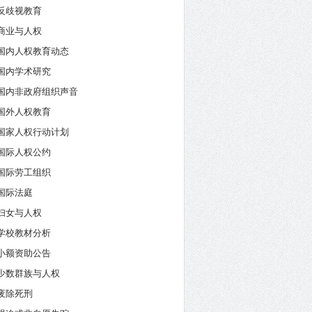
反歧视教育
商业与人权
国内人权教育动态
国内学术研究
国内非政府组织声音
国外人权教育
国家人权行动计划
国际人权公约
国际劳工组织
国际法庭
妇女与人权
学校教材分析
小额资助公告
少数群族与人权
废除死刑