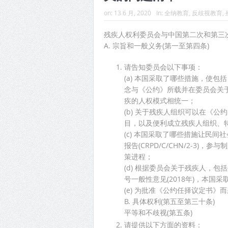
on:
13 6 月, 2020
In:
全纳教育
,
反歧视教育
,
残疾人权利委员会与中国第二次和第三次
A. 宗旨和一般义务(第一至第四条)
请告知委员会以下事项：
(a) 本国采取了哪些措施，使
念与《公约》所载并在委员会关于
疾的人权模式相统一；
(b) 关于残疾人组织可以在《
目，以及便利成立残疾人组织、
(c) 本国采取了哪些措施让民
报告(CRPD/C/CHN/2-3
策进程；
(d) 根据委员会关于残疾人，
号一般性意见(2018年)，本
(e) 为批准《公约任择议定书
B. 具体权利(第五至第三十条)
平等和不歧视(第五条)
请提供以下方面的资料：