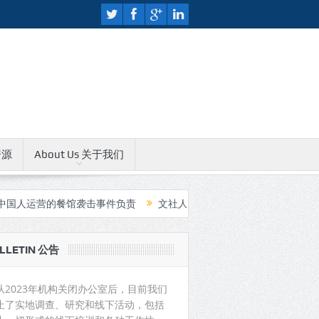
资源
About Us 关于我们
餐馆袭击事件负责
文社人权教育中心无限期关闭公告
中国支持印
LLETIN 公告
从2023年机构关闭办公室后，目前我们
止了实地调查、研究和线下活动，包括