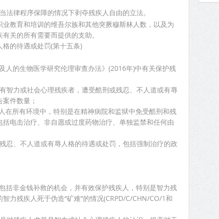
和正当法律程序保障的情况下剥夺残疾人自由的立法。
职业教育和培训的维吾尔族和其他突厥穆斯林人数，以及为
疾有关的所有需要而提供的支助。
格的待遇或处罚(第十五条)
涉及人的生物医学研究伦理审查办法》(2016年)中有关保护残
其中有智力或社会心理残疾者，遭受酷刑或残忍、不人道或有辱
告案件数量；
残疾人在所有环境中，特别是在精神病院和监狱中免受酷刑和残
包括电击治疗、非自愿或过度药物治疗、单独监禁和任何由
刑和残忍、不人道或有辱人格的待遇或处罚，包括强制治疗的政
：
救，包括非金钱补救的机会，并有效保护残疾人，特别是智力残
残疾人死于伪造“矿难”的情况(CRPD/C/CHN/CO/1和