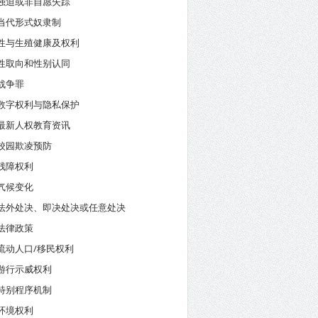
强迫或非自愿失踪
当代形式奴隶制
性与生殖健康及权利
性取向和性别认同
战争罪
数字权利与隐私保护
最新人权教育资讯
校园欺凌预防
残障权利
气候变化
法外处决、即决处决或任意处决
法律政策
流动人口/移民权利
游行示威权利
特别程序机制
环境权利