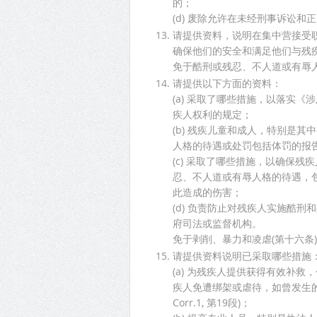
的；
(d) 废除允许在未经刑事诉讼
请提供资料，说明在集中营接受
确保他们的安全和满足他们与残
免于酷刑或残忍、不人道或有辱人
请提供以下方面的资料：
(a) 采取了哪些措施，以落实《
疾人权利的规定；
(b) 残疾儿童和成人，特别是
人格的待遇或处罚包括体罚的报
(c) 采取了哪些措施，以确保
忍、不人道或有辱人格的待遇，
此造成的伤害；
(d) 负责防止对残疾人实施酷
府司法或监督机构。
免于剥削、暴力和凌虐(第十六条)
请提供资料说明已采取哪些措施
(a) 为残疾人提供获得有效补
疾人免遭绑架或虐待，如曾发生的智力
Corr.1, 第19段)；