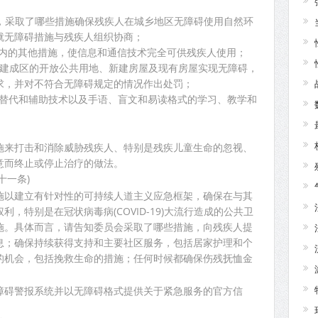
意见，采取了哪些措施确保残疾人在城乡地区无障碍使用自然环
就无障碍措施与残疾人组织协商；
购在内的其他措施，使信息和通信技术完全可供残疾人使用；
城市建成区的开放公共用地、新建房屋及现有房屋实现无障碍，
求，并对不符合无障碍规定的情况作出处罚；
使用替代和辅助技术以及手语、盲文和易读格式的学习、教学和
施来打击和消除威胁残疾人、特别是残疾儿童生命的忽视、
意而终止或停止治疗的做法。
十一条)
施以建立有针对性的可持续人道主义应急框架，确保在与其
，特别是在冠状病毒病(COVID-19)大流行造成的公共卫
施。具体而言，请告知委员会采取了哪些措施，向残疾人提
息；确保持续获得支持和主要社区服务，包括居家护理和个
的机会，包括挽救生命的措施；任何时候都确保伤残抚恤金
障碍警报系统并以无障碍格式提供关于紧急服务的官方信