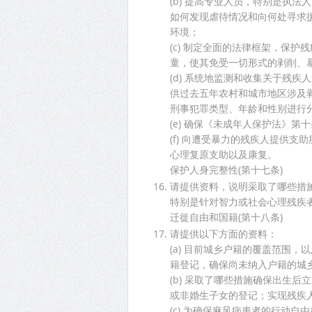
(b) 提高专业人员，特别是执
如何发现虐待情况和向何处寻求
环境；
(c) 制定全面的法律框架，保
童，使其免受一切形式的剥削、
(d) 系统地监测和收集关于残
供过去五年农村和城市地区涉及
刑事犯罪类型、年龄和性别进行
(e) 确保《未成年人保护法》
(f) 向遭受暴力的残疾人提供
心理复原支助以及康复。
保护人身完整性(第十七条)
请提供资料，说明采取了哪些措
特别是针对智力或社会心理残疾
迁徙自由和国籍(第十八条)
请提供以下方面的资料：
(a) 目前城乡户籍的覆盖范围
籍登记，确保尚未纳入户籍的城
(b) 采取了哪些措施确保出生
或非婚生子女的登记；实现残疾
(c) 为确保麻风病患者的行动自