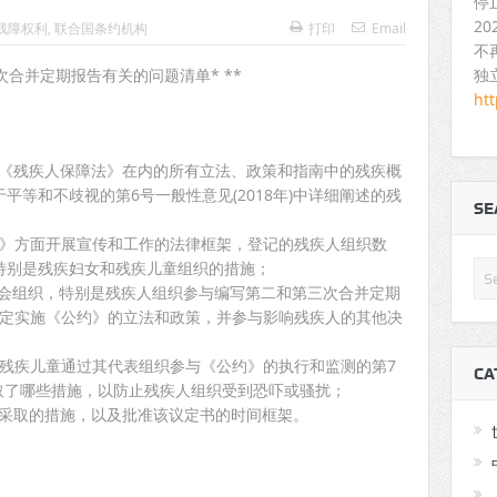
停
2
残障权利
,
联合国条约机构
打印
Email
不
独
合并定期报告有关的问题清单* **
ht
包括《残疾人保障法》在内的所有立法、政策和指南中的残疾概
平等和不歧视的第6号一般性意见(2018年)中详细阐述的残
S
公约》方面开展宣传和工作的法律框架，登记的残疾人组织数
特别是残疾妇女和残疾儿童组织的措施；
间社会组织，特别是残疾人组织参与编写第二和第三次合并定期
)，参与制定实施《公约》的立法和政策，并参与影响残疾人的其他决
包括残疾儿童通过其代表组织参与《公约》的执行和监测的第7
CA
国采取了哪些措施，以防止残疾人组织受到恐吓或骚扰；
》而采取的措施，以及批准该议定书的时间框架。