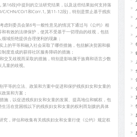
N/2-3, 第16段)中提到的立法研究结果，以及这些结果如何支持落
/CHN/CO/1和Corr.1, 第11-12段)，特别是禁止基于残疾
而在考虑到委员会第6号一般性意见的情况下通过与《公约》相
等和有效的法律保护，使其不受基于一切理由的歧视，包括
人领域拒绝提供合理便利的现象；
人事实上的平等和融入社会采取了哪些措施，包括解决贫困和极
口制度造成的获得社区服务障碍的措施；
多重和交叉歧视而采取的措施，特别是影响属于族裔和语言少数
疾儿童的歧视。
在性别平等的立法、政策和方案中促进和保护残疾妇女和女童的
疾政策和方案；
哪些措施，以促进残疾妇女和女童的发展、提高地位和赋权，包
些生活在贫困线以下的残疾妇女和女童的权利而划拨的具体
开展研究，评估和收集有关残疾妇女和女童行使《公约》规定权