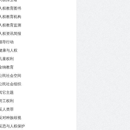
人权教育图书
人权教育机构
人权教育监测
人权资讯简报
倡导行动
健康与人权
儿童权利
全纳教育
公民社会空间
公民社会组织
其它主题
劳工权利
反人类罪
反对种族歧视
反恐与人权保护