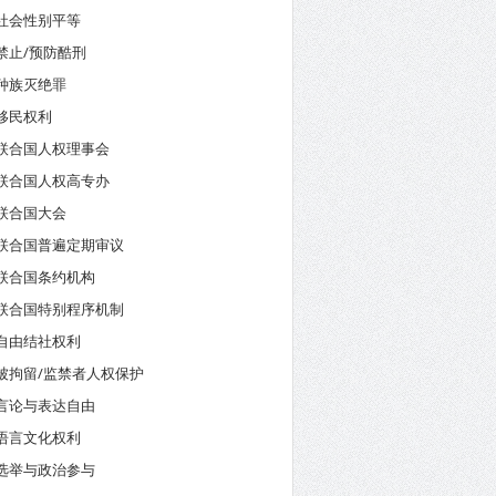
社会性别平等
禁止/预防酷刑
种族灭绝罪
移民权利
联合国人权理事会
联合国人权高专办
联合国大会
联合国普遍定期审议
联合国条约机构
联合国特别程序机制
自由结社权利
被拘留/监禁者人权保护
言论与表达自由
语言文化权利
选举与政治参与