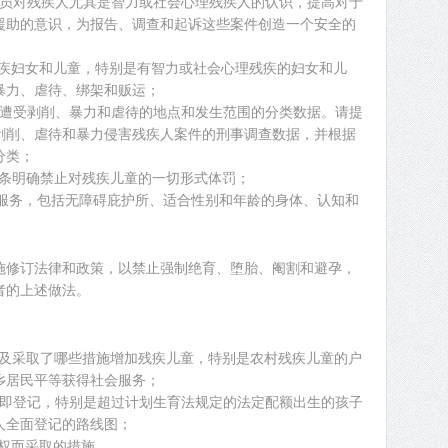
法人员对残疾人尤其是智力或社会心理残疾人的认识，提高对于
援助的意识，为报告、调查和起诉这些案件创造一个安全的
护残疾妇女和儿童，特别是有智力或社会心理残疾的妇女和儿
暴力、虐待、绑架和贩运；
疾人遭受剥削、暴力和虐待的地点和发生范围的分类数据。请提
剥削、虐待和暴力侵害残疾人案件的刑事调查数据，并根据
分类；
第十条明确禁止对残疾儿童的一切形式体罚；
支助服务，包括无障碍庇护所、适合性别和年龄的身体、认知和
施修订法律和政策，以禁止强制绝育、堕胎、阉割和避孕，
者的上述做法。
，以及采取了哪些措施增加残疾儿童，特别是农村残疾儿童的户
乡居民平等获得社会服务；
后立即登记，特别是超过计划生育法规定的法定配额出生的孩子
人全面登记的路线图；
由权而采取的措施。