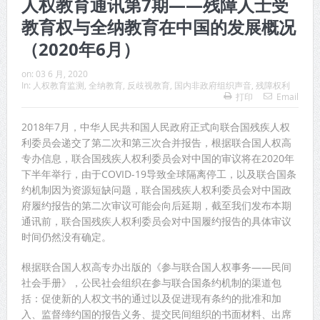
人权教育通讯第7期——残障人士受
教育权与全纳教育在中国的发展概况
（2020年6月）
on:
03 6 月, 2020
In:
人权教育监测
,
全纳教育
,
反歧视教育
,
国内非政府组织声音
,
残障权利
打印
Email
2018年7月，中华人民共和国人民政府正式向联合国残疾人权
利委员会递交了第二次和第三次合并报告，根据联合国人权高
专办信息，联合国残疾人权利委员会对中国的审议将在2020年
下半年举行，由于COVID-19导致全球隔离停工，以及联合国条
约机制因为资源短缺问题，联合国残疾人权利委员会对中国政
府履约报告的第二次审议可能会向后延期，截至我们发布本期
通讯前，联合国残疾人权利委员会对中国履约报告的具体审议
时间仍然没有确定。
根据联合国人权高专办出版的《参与联合国人权事务——民间
社会手册》，公民社会组织在参与联合国条约机制的渠道包
括：促使新的人权文书的通过以及促进现有条约的批准和加
入、监督缔约国的报告义务、提交民间组织的书面材料、出席