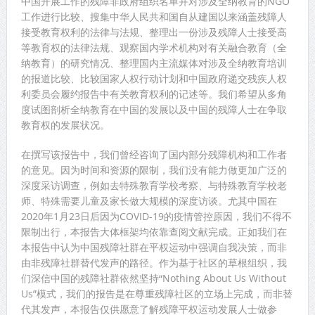
中国开展工作的残障非政府组织名单并对涉及全纳教育的NGO
工作进行比较、搜集中华人民共和国自从建国以来涵盖残障人
接受教育权利的法律与法规、整理出一份涉及残障人士接受高
等教育权的法律法规、观察国内学术机构对有关融合教育（全
纳教育）的研究情况、整理国内主流媒体对涉及全纳教育培训
的报道比较、比较国家人权行动计划和中国政府递交残疾人权
利委员会履约报告中有关教育权利的记述等。我们希望从多角
度试图剖析全纳教育在中国的发展以及中国的残障人士在争取
教育权的发展状况。
在撰写该报告中，我们曾经咨询了国内部分残障机构和工作者
的意见。因为时间和资源的限制，我们没有能力做更加广泛的
深度采访调查，例如去特殊教育学校考察、与特殊教育学校老
师、特殊需要儿童及家长做大规模的深度访谈。尤其中国在
2020年1月23日后因为COVID-19的疫情管控原因，我们不得不
限制出行，本报告大体框架均依靠查阅文献完成。正如我们在
本报告中认为中国残障社群在平权运动中强调自我决策，而非
由非残障社群替代发声的路径。作为基于社区的草根组织，我
们深信中国的残障社群依然坚持“Nothing About Us Without
Us”模式，我们的报告是在尊重残障社区的立场上完成，而非替
代其发声，本报告仅供愿意了解残障平权运动发展人士做参