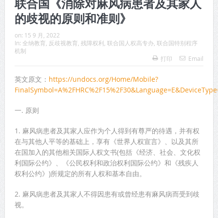
联合国《消除对麻风病患者及其家人
的歧视的原则和准则》
on:
15 9 月, 2022
In:
全纳教育
,
反歧视教育
,
残障权利
,
联合国人权高专办
,
联合国特别程序
机制
打印
Email
英文原文：
https://undocs.org/Home/Mobile?
FinalSymbol=A%2FHRC%2F15%2F30&Language=E&DeviceType=
一. 原则
1. 麻风病患者及其家人应作为个人得到有尊严的待遇，并有权
在与其他人平等的基础上，享有《世界人权宣言》、以及其所
在国加入的其他相关国际人权文书(包括《经济、社会、文化权
利国际公约》、《公民权利和政治权利国际公约》和《残疾人
权利公约》)所规定的所有人权和基本自由。
2. 麻风病患者及其家人不得因患有或曾经患有麻风病而受到歧
视。