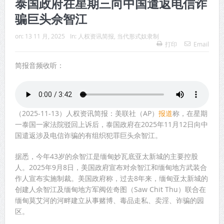
泰国政府在星期三向中国遣返电信诈
骗巨头佘智江
on:
13 11 月, 2025
In:
人权资讯简报
,
当代形式奴隶制
打印
Email
简报音频收听：
（2025-11-13）人权资讯简报：美联社（AP）
报道
称，在星期
一泰国一家法院驳回上诉后，泰国政府在2025年11月12日向中
国遣返涉及电信诈骗的有组织犯罪巨头佘智江。
据悉，今年43岁的佘智江是缅甸妙瓦底亚太新城的主要控股
人。2025年9月8日，美国政府宣布对佘智江和缅甸地方武装合
作人宣布实施制裁。美国政府称，过去8年来，缅甸亚太新城的
创建人佘智江及缅甸地方军阀佐奇图（Saw Chit Thu）联合在
缅甸莫艾河的河畔建立从事赌博、毒品走私、卖淫、诈骗的园
区。