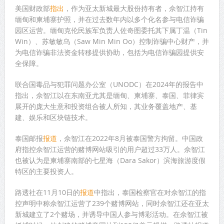
美国财政部
指出
，作为亚太新城最大股份持有者，佘智江持有
缅甸和柬埔寨护照，并在过去数年内以多个化名参与电信诈骗
园区运营。缅甸克伦民族军负责人佐奇图委托其下属丁温（Tin
Win）、苏敏敏乌（Saw Min Min Oo）控制诈骗中心财产，并
为电信诈骗非法资金转移提供协助，包括为电信诈骗园提供安
全保障。
联合国毒品与犯罪问题办公室（UNODC）在2024年的报告中
指出，佘智江以在东南亚尤其是缅甸、柬埔寨、泰国、菲律宾
展开的庞大生意和投资组合被人所知，其业务覆盖地产、基
建、娱乐和区块链技术。
泰国邮报
报道
，佘智江在2022年8月被泰国警方拘留。中国政
府指控佘智江运营的赌博网站吸引的用户超过33万人。佘智江
也被认为是柬埔寨南部的七星海（Dara Sakor）滨海旅游度假
特区的主要投资人。
路透社在11月10日的
报道
中指出，泰国检察官在对佘智江的指
控声明中称佘智江运营了239个赌博网站，同时佘智江还在亚太
新城建立了2个赌场，并诱导中国人参与博彩活动。在佘智江被