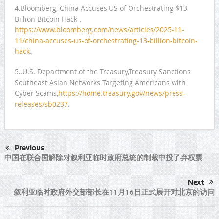
4.Bloomberg, China Accuses US of Orchestrating $13
Billion Bitcoin Hack，
https://www.bloomberg.com/news/articles/2025-11-
11/china-accuses-us-of-orchestrating-13-billion-bitcoin-
hack
。
5..U.S. Department of the Treasury,Treasury Sanctions
Southeast Asian Networks Targeting Americans with
Cyber Scams,
https://home.treasury.gov/news/press-
releases/sb0237
.
Previous
中国在联合国解除对叙利亚临时政府总统的制裁中投了弃权票
Next
叙利亚临时政府外交部部长在11月16日正式展开对北京的访问