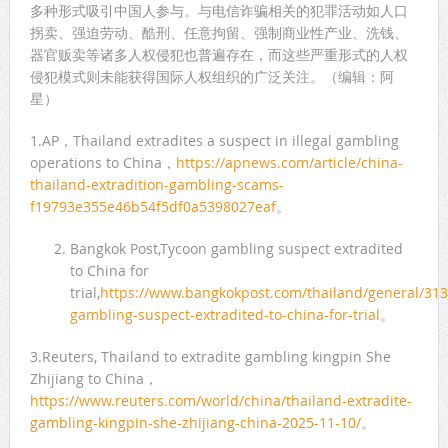
多种形式吸引中国人参与。与电信诈骗相关的犯罪活动如人口
拐卖、强迫劳动、酷刑、任意拘留、强制商业性产业、洗钱、
器官贩卖等诸多人权侵犯也普遍存在，而这些严重形式的人权
侵犯模式则未能获得国际人权组织的广泛关注。（编辑：阿
星）
1.AP，Thailand extradites a suspect in illegal gambling
operations to China，
https://apnews.com/article/china-
thailand-extradition-gambling-scams-
f19793e355e46b54f5df0a5398027eaf
。
Bangkok Post,Tycoon gambling suspect extradited
to China for
trial,
https://www.bangkokpost.com/thailand/general/313
gambling-suspect-extradited-to-china-for-trial
。
3.Reuters, Thailand to extradite gambling kingpin She
Zhijiang to China，
https://www.reuters.com/world/china/thailand-extradite-
gambling-kingpin-she-zhijiang-china-2025-11-10/
。