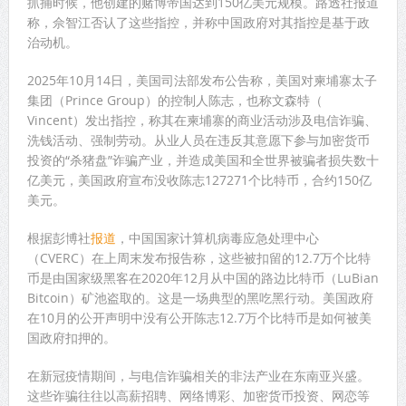
抓捕时候，他创建的赌博帝国达到150亿美元规模。路透社报道
称，佘智江否认了这些指控，并称中国政府对其指控是基于政
治动机。
2025年10月14日，美国司法部发布公告称，美国对柬埔寨太子
集团（Prince Group）的控制人陈志，也称文森特（
Vincent）发出指控，称其在柬埔寨的商业活动涉及电信诈骗、
洗钱活动、强制劳动。从业人员在违反其意愿下参与加密货币
投资的“杀猪盘”诈骗产业，并造成美国和全世界被骗者损失数十
亿美元，美国政府宣布没收陈志127271个比特币，合约150亿
美元。
根据彭博社
报道
，中国国家计算机病毒应急处理中心
（CVERC）在上周末发布报告称，这些被扣留的12.7万个比特
币是由国家级黑客在2020年12月从中国的路边比特币（LuBian
Bitcoin）矿池盗取的。这是一场典型的黑吃黑行动。美国政府
在10月的公开声明中没有公开陈志12.7万个比特币是如何被美
国政府扣押的。
在新冠疫情期间，与电信诈骗相关的非法产业在东南亚兴盛。
这些诈骗往往以高薪招聘、网络博彩、加密货币投资、网恋等