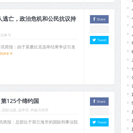
0人逃亡，政治危机和公民抗议持
Share
政治参与
Tweet
人权资讯简报：由于莫桑比克选举结果争议引发
more
第125个缔约国
Share
罪
,
国际法庭
,
战争罪
,
种族灭绝罪
 人权资讯简报：总部位于荷兰海牙的国际刑事法院
Tweet