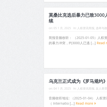
莫桑比克选后暴力已致300
续
on:
05 1 月, 2025
In:
人权资讯简报
,
选举与
简报音频收听： （2025-01-05）
的暴力冲突，约3000人已逃 […]
Read 
乌克兰正式成为《罗马规约》
on:
04 1 月, 2025
In:
人权资讯简报
,
反人类
音频收听地址: （2025-01-04）
（ Internatio […]
Read more