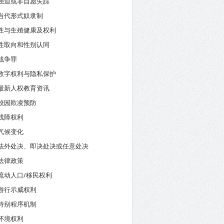
强迫或非自愿失踪
当代形式奴隶制
性与生殖健康及权利
性取向和性别认同
战争罪
数字权利与隐私保护
最新人权教育资讯
校园欺凌预防
残障权利
气候变化
法外处决、即决处决或任意处决
法律政策
流动人口/移民权利
游行示威权利
特别程序机制
环境权利