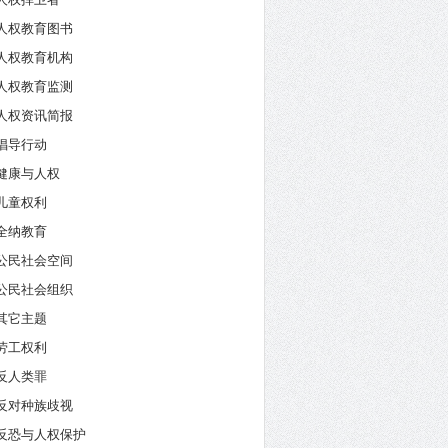
人权教育图书
人权教育机构
人权教育监测
人权资讯简报
倡导行动
健康与人权
儿童权利
全纳教育
公民社会空间
公民社会组织
其它主题
劳工权利
反人类罪
反对种族歧视
反恐与人权保护