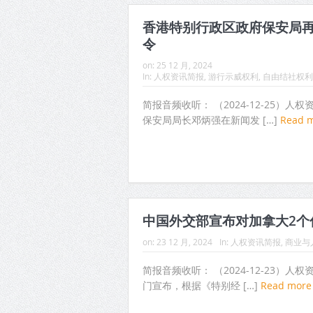
香港特别行政区政府保安局
令
on:
25 12 月, 2024
In:
人权资讯简报
,
游行示威权利
,
自由结社权利
简报音频收听： （2024-12-25）
保安局局长邓炳强在新闻发 […]
Read 
中国外交部宣布对加拿大2个
on:
23 12 月, 2024
In:
人权资讯简报
,
商业与
简报音频收听： （2024-12-23）人
门宣布，根据《特别经 […]
Read mor