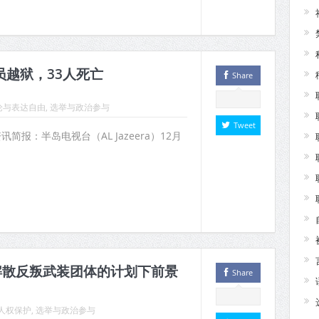
员越狱，33人死亡
Share
论与表达自由
,
选举与政治参与
Tweet
资讯简报：半岛电视台（AL Jazeera）12月
解散反叛武装团体的计划下前景
Share
人权保护
,
选举与政治参与