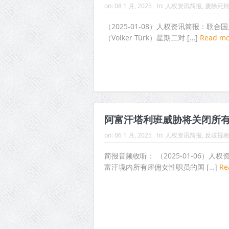
on:
08 1 月, 2025
In:
人权资讯简报
,
废除死
（2025-01-08）人权资讯简报：联
（Volker Türk）星期二对 […]
Read m
阿富汗塔利班威胁将关闭所
on:
06 1 月, 2025
In:
人权资讯简报
,
反歧视
简报音频收听： （2025-01-06）
富汗境内所有雇佣女性职员的国 […]
Re