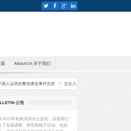
资源
About Us 关于我们
餐馆袭击事件负责
文社人权教育中心无限期关闭公告
中国支持印
LLETIN 公告
从2023年机构关闭办公室后，目前我们
止了实地调查、研究和线下活动，包括