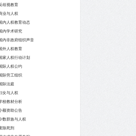
反歧视教育
商业与人权
国内人权教育动态
国内学术研究
国内非政府组织声音
国外人权教育
国家人权行动计划
国际人权公约
国际劳工组织
国际法庭
妇女与人权
学校教材分析
小额资助公告
少数群族与人权
废除死刑