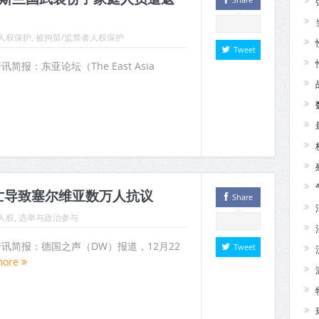
人权保护
,
被拘留/监禁者人权保护
Tweet
讯简报：东亚论坛（The East Asia
亡导致塞尔维亚数万人抗议
Share
人权
,
选举与政治参与
权资讯简报：德国之声（DW）报道，12月22
Tweet
more