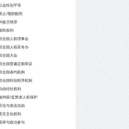
社会性别平等
禁止/预防酷刑
种族灭绝罪
移民权利
联合国人权理事会
联合国人权高专办
联合国大会
联合国普遍定期审议
联合国条约机构
联合国特别程序机制
自由结社权利
被拘留/监禁者人权保护
言论与表达自由
语言文化权利
选举与政治参与