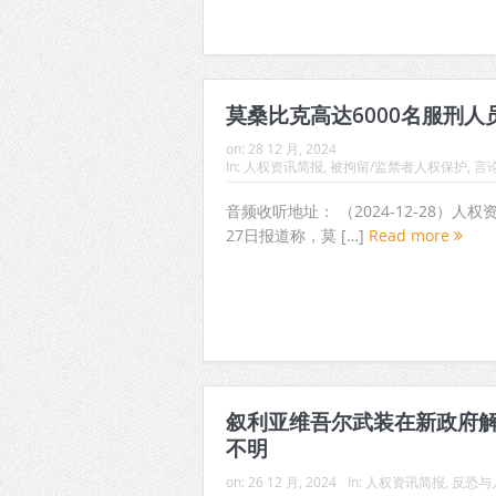
莫桑比克高达6000名服刑人
on:
28 12 月, 2024
In:
人权资讯简报
,
被拘留/监禁者人权保护
,
言
音频收听地址： （2024-12-28）人权
27日报道称，莫 […]
Read more
叙利亚维吾尔武装在新政府
不明
on:
26 12 月, 2024
In:
人权资讯简报
,
反恐与