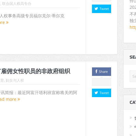
停
刑
,
联合国人权高专办
2
Tweet
不
合国人权事务高级专员福尔克尔·蒂尔克
独
ore
ht
S
有雇佣女性职员的非政府组织
Share
教育
,
妇女与人权
人权资讯简报：最近阿富汗塔利班宣称将关闭阿
Tweet
ad more
CA