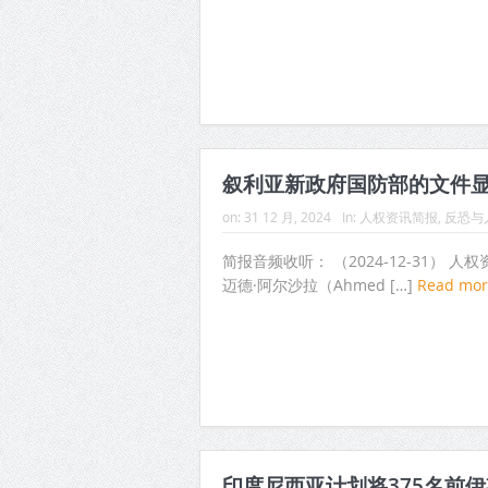
叙利亚新政府国防部的文件显
on:
31 12 月, 2024
In:
人权资讯简报
,
反恐与
简报音频收听： （2024-12-31）
迈德·阿尔沙拉（Ahmed […]
Read mo
印度尼西亚计划将375名前