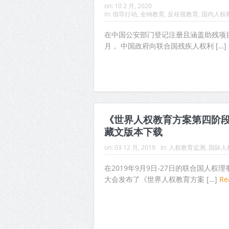
on:
10 2 月, 2020
In:
倡导行动
,
全纳教育
,
反歧视教育
,
国内人权
在中国公安部门登记注册且涵盖助残项目的
月， 中国政府向联合国残疾人权利 […]
《世界人权教育方案第四阶段（
藏文版本下载
on:
03 12 月, 2019
In:
人权教育监测
,
国际人
在2019年9月9日-27日的联合国人
大会发布了《世界人权教育方案 […]
Re