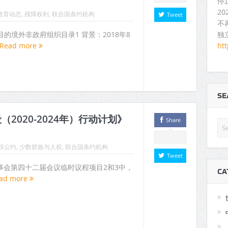
停
2
教育动态
,
残障权利
,
联合国条约机构
Tweet
不
独
境外非政府组织目录1 背景：2018年8
ht
Read more
S
2020-2024年）行动计划》
Share
权公约
,
少数群族与人权
,
联合国条约机构
Tweet
权理事会第四十二届会议临时议程项目2和3中，
CA
ad more