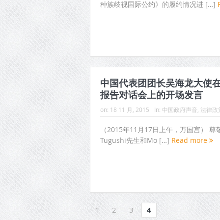
种族歧视国际公约》的履约情况进 […]
中国代表团团长吴海龙大使
报告对话会上的开场发言
on:
18 11 月, 2015
In:
中国政府声音
,
法律政
（2015年11月17日上午，万国宫） 尊
Tugushi先生和Mo […]
Read more
1
2
3
4