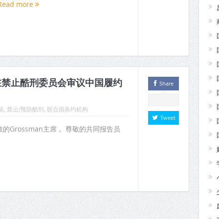
Read more
在禁止酷刑委员会审议中国履约
Share
策
,
禁止/预防酷刑
,
联合国条约机构
Tweet
敬的Grossman主席， 尊敬的共同报告员