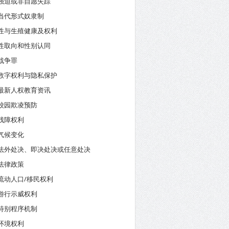
强迫或非自愿失踪
当代形式奴隶制
性与生殖健康及权利
性取向和性别认同
战争罪
数字权利与隐私保护
最新人权教育资讯
校园欺凌预防
残障权利
气候变化
法外处决、即决处决或任意处决
法律政策
流动人口/移民权利
游行示威权利
特别程序机制
环境权利