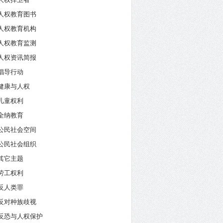
人权教育图书
人权教育机构
人权教育监测
人权资讯简报
倡导行动
健康与人权
儿童权利
全纳教育
公民社会空间
公民社会组织
其它主题
劳工权利
反人类罪
反对种族歧视
反恐与人权保护