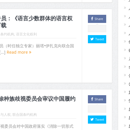
告员：《语言少数群体的语言权
Share
下载
国条约机构
,
语言文化权利
Tweet
告员（时任独立专家）丽塔•伊扎克向联合国
…]
Read more
国消除种族歧视委员会审议中国履约
Share
族与人权
,
联合国条约机构
Tweet
种族歧视委员会对中国政府落实《消除一切形式