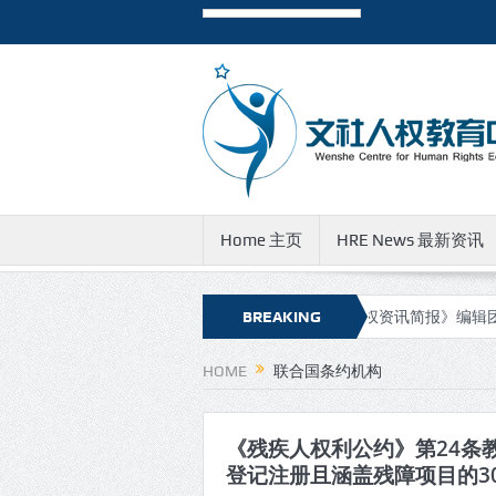
Home 主页
HRE News 最新资讯
讯简报》新的网址和邮件地址
有关《人权资讯简报》编辑团队成员
BREAKING
NEWS
HOME
联合国条约机构
《残疾人权利公约》第24条
登记注册且涵盖残障项目的3