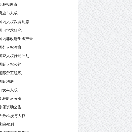
反歧视教育
商业与人权
国内人权教育动态
国内学术研究
国内非政府组织声音
国外人权教育
国家人权行动计划
国际人权公约
国际劳工组织
国际法庭
妇女与人权
学校教材分析
小额资助公告
少数群族与人权
废除死刑