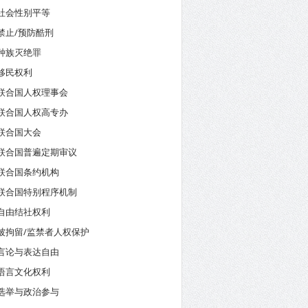
社会性别平等
禁止/预防酷刑
种族灭绝罪
移民权利
联合国人权理事会
联合国人权高专办
联合国大会
联合国普遍定期审议
联合国条约机构
联合国特别程序机制
自由结社权利
被拘留/监禁者人权保护
言论与表达自由
语言文化权利
选举与政治参与