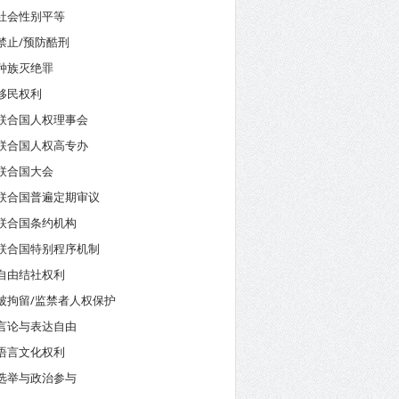
社会性别平等
禁止/预防酷刑
种族灭绝罪
移民权利
联合国人权理事会
联合国人权高专办
联合国大会
联合国普遍定期审议
联合国条约机构
联合国特别程序机制
自由结社权利
被拘留/监禁者人权保护
言论与表达自由
语言文化权利
选举与政治参与