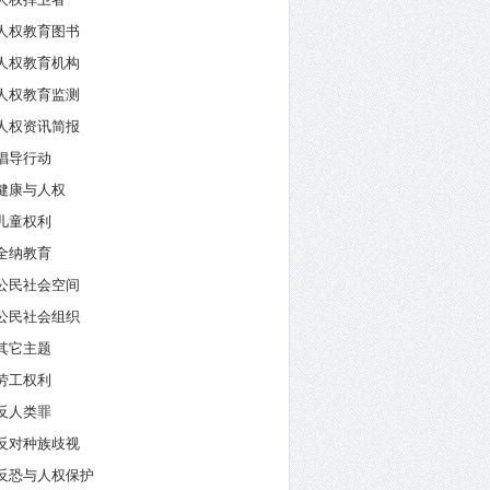
人权教育图书
人权教育机构
人权教育监测
人权资讯简报
倡导行动
健康与人权
儿童权利
全纳教育
公民社会空间
公民社会组织
其它主题
劳工权利
反人类罪
反对种族歧视
反恐与人权保护