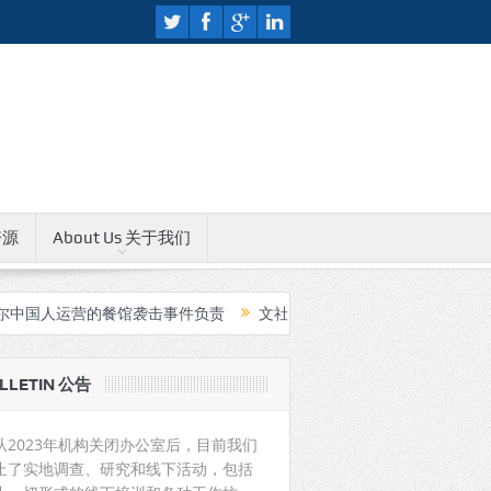
资源
About Us 关于我们
运营的餐馆袭击事件负责
文社人权教育中心无限期关闭公告
中国
LLETIN 公告
从2023年机构关闭办公室后，目前我们
止了实地调查、研究和线下活动，包括