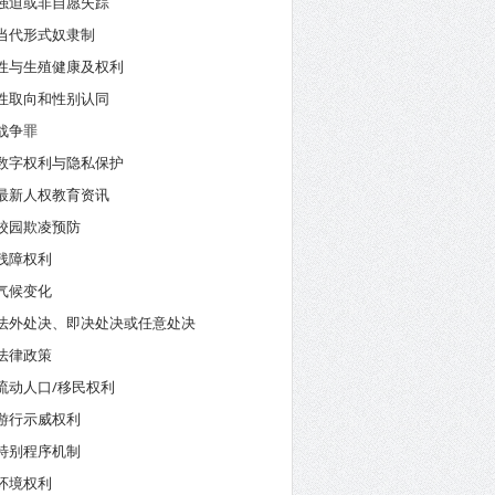
强迫或非自愿失踪
当代形式奴隶制
性与生殖健康及权利
性取向和性别认同
战争罪
数字权利与隐私保护
最新人权教育资讯
校园欺凌预防
残障权利
气候变化
法外处决、即决处决或任意处决
法律政策
流动人口/移民权利
游行示威权利
特别程序机制
环境权利