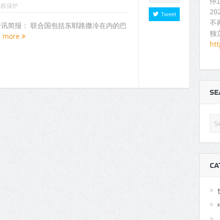
停
人权保护
2
Tweet
不
人权资讯简报： 联合国包括东耶路撒冷在内的巴
独
d more
ht
S
CA