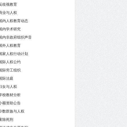
反歧视教育
商业与人权
国内人权教育动态
国内学术研究
国内非政府组织声音
国外人权教育
国家人权行动计划
国际人权公约
国际劳工组织
国际法庭
妇女与人权
学校教材分析
小额资助公告
少数群族与人权
废除死刑