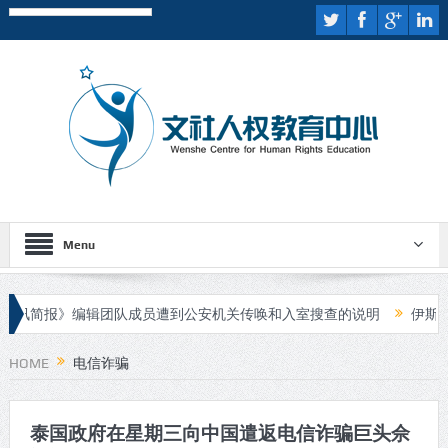
Menu
讯简报》编辑团队成员遭到公安机关传唤和入室搜查的说明
伊斯兰国
行庭审
HOME
电信诈骗
泰国政府在星期三向中国遣返电信诈骗巨头佘