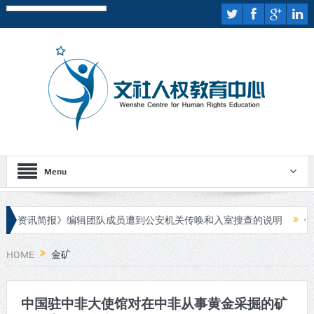
Menu
资讯简报》编辑团队成员遭到公安机关传唤和入室搜查的说明
伊斯
人进行庭审
HOME
金矿
中国驻中非大使馆对在中非从事黄金采掘的矿