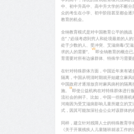
中、初中升高中、高中升大学的不断分
众的考生在小学、初中阶段甚至都会逐
教育的机会。
全纳教育模式是对中国教育公平的挑战，
念” ,“必须考虑到穷人和处境最差的
处于少数的人、受冲突、艾滋病毒/艾滋
vii
求的人的需要”。
即全纳教育的概念已
育需要对所有边缘群体、特殊学习需要
在针对特殊群体方面，中国近年来有诸
隔离，中国从明清时期就开始建立麻风
中国政府才逐渐放弃对麻风病村的隔离
ix
施。
即使公益机构在对特殊群体进行
流社会的例子。比如，中国一些慈善机构
河南因为受艾滋病影响儿童所建立的艾
式，因其可能加深社会公众对该群体的
同样，建立针对残障人士的特殊教育学校
《关于开展残疾人儿童随班就读工作的