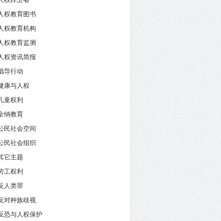
人权教育图书
人权教育机构
人权教育监测
人权资讯简报
倡导行动
健康与人权
儿童权利
全纳教育
公民社会空间
公民社会组织
其它主题
劳工权利
反人类罪
反对种族歧视
反恐与人权保护