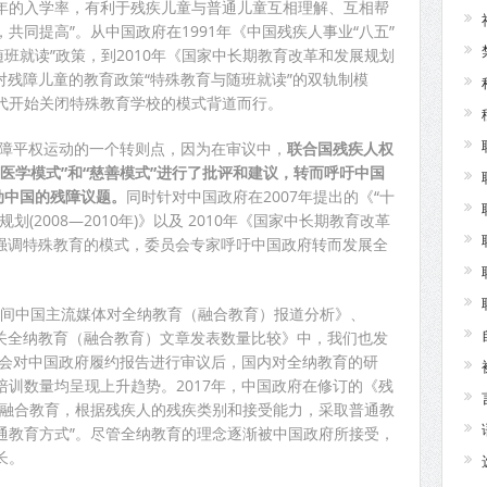
年的入学率，有利于残疾儿童与普通儿童互相理解、互相帮
共同提高”。从中国政府在1991年《中国残疾人事业“八五”
行的“随班就读”政策，到2010年《国家中长期教育改革和发展规划
政府对残障儿童的教育政策“特殊教育与随班就读”的双轨制模
代开始关闭特殊教育学校的模式背道而行。
残障平权运动的一个转则点，因为在审议中，
联合国残疾人权
医学模式”和“慈善模式”进行了批评和建议，转而呼吁中国
推动中国的残障议题。
同时针对中国政府在2007年提出的《“十
(2008—2010年)》以及 2010年《国家中长期教育改革
》中强调特殊教育的模式，委员会专家呼吁中国政府转而发展全
20年期间中国主流媒体对全纳教育（融合教育）报道分析》、
刊有关全纳教育（融合教育）文章发表数量比较》中，我们也发
员会对中国政府履约报告进行审议后，国内对全纳教育的研
训数量均呈现上升趋势。2017年，中国政府在修订的《残
进融合教育，根据残疾人的残疾类别和接受能力，采取普通教
通教育方式”。尽管全纳教育的理念逐渐被中国政府所接受，
长。