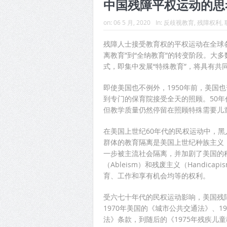
中国残障平权运动的思
on:
06 5 月, 2020
In:
反歧视教育
,
残障权利
,
残障人士接受教育权的平权运动在全球
离教育”到“全纳教育”的转变阶段。大
式，即集中发展“特殊教育”，将具有共
即使美国也不例外，1950年前，美国
到专门的保育院接受全天的照顾。50
但教学质量仍然停留在照顾特殊需要儿
在美国上世纪60年代的民权运动中，
群体的教育隔离是美国上世纪种族主义（
一步被主流社会隔离，并加剧了美国的
（Ableism）和残废主义（Handi
育、工作和享有机会均等的权利。
受六七十年代的民权运动影响，美国残障
1970年美国的《城市公共交通法》、1
法》条款，到随后的《1975年残疾儿童