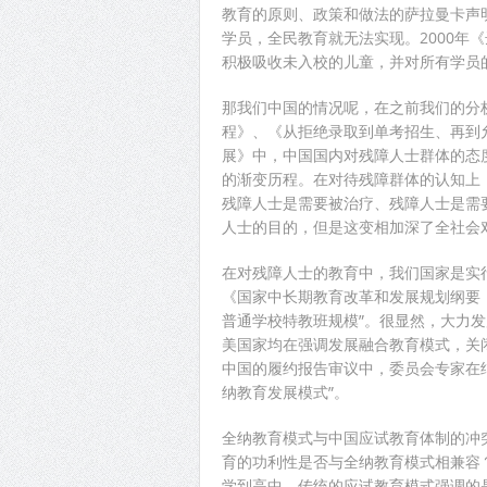
教育的原则、政策和做法的萨拉曼卡声
学员，全民教育就无法实现。2000年
积极吸收未入校的儿童，并对所有学员
那我们中国的情况呢，在之前我们的分
程》、《从拒绝录取到单考招生、再到
展》中，中国国内对残障人士群体的态
的渐变历程。在对待残障群体的认知上，
残障人士是需要被治疗、残障人士是需要
人士的目的，但是这变相加深了全社会
在对残障人士的教育中，我们国家是实行
《国家中长期教育改革和发展规划纲要（2
普通学校特教班规模”。很显然，大力
美国家均在强调发展融合教育模式，关闭
中国的履约报告审议中，委员会专家在
纳教育发展模式”。
全纳教育模式与中国应试教育体制的冲
育的功利性是否与全纳教育模式相兼容
学到高中，传统的应试教育模式强调的