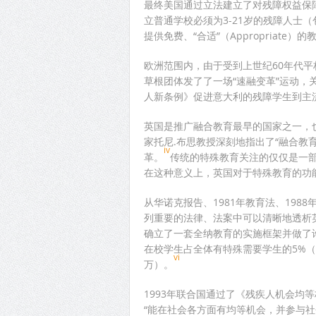
最终美国通过立法建立了对残障权益保
立普通学校必须为3-21岁的残障人士
提供免费、“合适”（Appropriate）
欧洲范围内，由于受到上世纪60年代平权
草根团体发了了一场“速融变革”运动
人新条例》促进意大利的残障学生到主
英国是推广融合教育最早的国家之一，
家托尼.布思教授深刻地指出了“融合教
iv
革。
传统的特殊教育关注的仅仅是一
在这种意义上，英国对于特殊教育的功
从华诺克报告、1981年教育法、198
列重要的法律、法案中可以清晰地透析
确立了一套全纳教育的实施框架并做了
在校学生占全体有特殊需要学生的5%（2
vi
万）。
1993年联合国通过了《残疾人机会均
“能在社会各方面有均等机会，并参与社