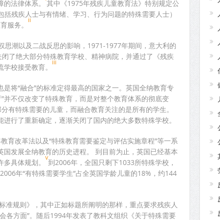
障的法律体系。
其中《1975年残疾儿童教育法》特别规定公
（包括残疾人士与有情绪、学习、行为问题的特殊需要人士）
ii
的教育服务。
思潮以及二战反思的影响，1971-1977年期间，意大利的
，关闭了绝大部分特殊教育学校、精神病院，并通过了《残疾
iii
流学校接受教育。
也是将“融合”的标准定得最高的国家之一。英国全纳教育专
育”并不仅改变了特殊教育，而是对整个教育体系的彻底变
部分有特殊需要的儿童，而融合教育关注的是所有的学生。
能进行了重新确定，逐渐关闭了国内的绝大多数特殊学校。
8年教育改革法以及“特殊教育需要鉴定与评估实施章程”等一系
英国发展全纳教育的历史进程。 到目前为止，英国已经基本
v
许多具体规划。
到2006年，全国只剩下1033所特殊学校，
006年“有特殊需要学生”占全英国学龄儿童的18%，约144
等标准规则》，其中正如标题所阐明的那样，重点要求残疾人
会各方面”。随后1994年发表了教科文组织《关于特殊需要