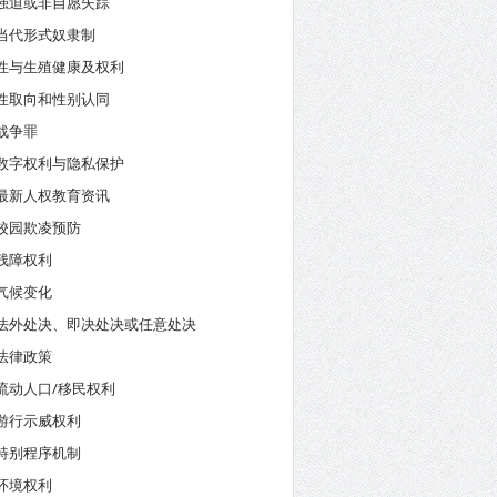
强迫或非自愿失踪
当代形式奴隶制
性与生殖健康及权利
性取向和性别认同
战争罪
数字权利与隐私保护
最新人权教育资讯
校园欺凌预防
残障权利
气候变化
法外处决、即决处决或任意处决
法律政策
流动人口/移民权利
游行示威权利
特别程序机制
环境权利