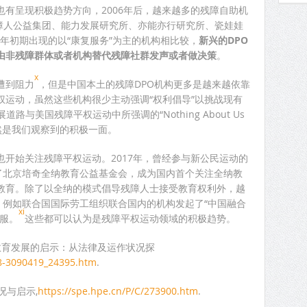
有呈现积极趋势方向，2006年后，越来越多的残障自助机
残障人公益集团、能力发展研究所、亦能亦行研究所、瓷娃娃
0年初期出现的以“康复服务”为主的机构相比较，
新兴的DPO
由非残障群体或者机构替代残障社群发声或者做决策
。
x
遭到阻力
，但是中国本土的残障DPO机构更多是越来越依靠
权运动，虽然这些机构很少主动强调“权利倡导”以挑战现有
与美国残障平权运动中所强调的“Nothing About Us
这依然是我们观察到的积极一面。
开始关注残障平权运动。2017年，曾经参与新公民运动的
成了北京培奇全纳教育公益基金会，成为国内首个关注全纳教
教育。除了以全纳的模式倡导残障人士接受教育权利外，越
，例如联合国国际劳工组织联合国内的机构发起了“中国融合
xi
服。
这些都可以认为是残障平权运动领域的积极趋势。
教育发展的启示：从法律及运作状况探
/8-3090419_24395.htm
.
况与启示,
https://spe.hpe.cn/P/C/273900.htm
.