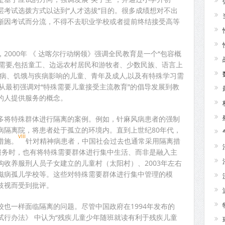
层考试选拨方式以达到“人才选拔”目的。很多成绩想对不出
渐因考试而分流，不得不去职业学校或者提前终结接受高等
2000年 《 达喀尔行动纲领》强调全民教育是一个“包容概
人的需要,包括童工、边远农村居民和游牧者、少数民族、语言上
病、饥饿与疾病影响的儿童、青年及成人,以及有特殊学习需
从最初强调对“特殊需要儿童接受主流教育”的倡导发展到教
的人提供服务的概念。
多将特殊群体进行隔离的案例。例如，针麻风病患者的强制
病隔离院，将患者处于孤立的环境内。直到上世纪80年代，
viii
措施。
针对精神病患者，中国社会过去也通常采用隔离措
服务时，也有将特殊需要群体进行集中生活、而非是融入主
收养服刑人员子女建立的儿童村（太阳村）、2003年左右
滋病孤儿学校等。这些对特殊需要群体进行集中管理的模
歧视而受到批评。
也一样面临隔离的问题。尽管中国政府在1994年发布的
试行办法》 中认为“残疾儿童少年随班就读有利于残疾儿童