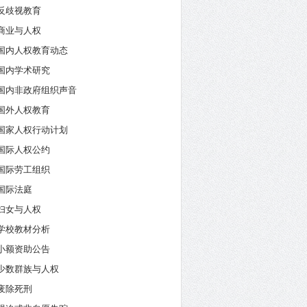
反歧视教育
商业与人权
国内人权教育动态
国内学术研究
国内非政府组织声音
国外人权教育
国家人权行动计划
国际人权公约
国际劳工组织
国际法庭
妇女与人权
学校教材分析
小额资助公告
少数群族与人权
废除死刑