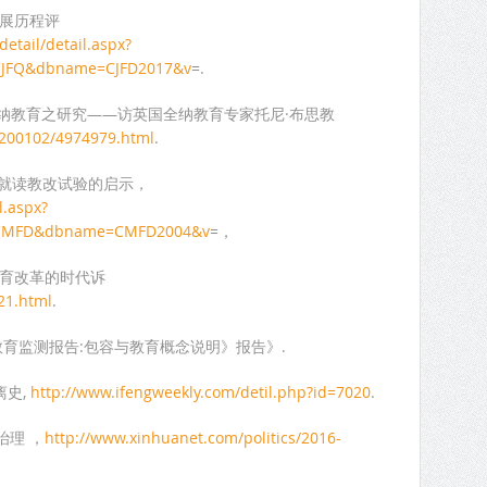
发展历程评
detail/detail.aspx?
CJFQ&dbname=CJFD2017&v
=.
，全纳教育之研究——访英国全纳教育专家托尼·布思教
/200102/4974979.html
.
班就读教改试验的启示，
l.aspx?
=CMFD&dbname=CMFD2004&v
=，
教育改革的时代诉
21.html
.
教育监测报告:包容与教育概念说明》报告》.
离史,
http://www.ifengweekly.com/detil.php?id=7020
.
治理 ，
http://www.xinhuanet.com/politics/2016-