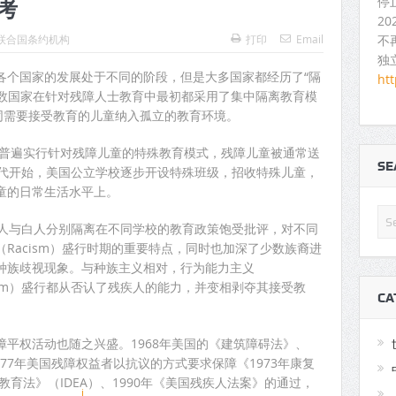
停
考
2
不
联合国条约机构
打印
Email
独
各个国家的发展处于不同的阶段，但是大多国家都经历了“隔
ht
多数国家在针对残障人士教育中最初都采用了集中隔离教育模
同需要接受教育的儿童纳入孤立的教育环境。
也普遍实行针对残障儿童的特殊教育模式，残障儿童被通常送
S
年代开始，美国公立学校逐步开设特殊班级，招收特殊儿童，
童的日常生活水平上。
黑人与白人分别隔离在不同学校的教育政策饱受批评，对不同
Racism）盛行时期的重要特点，同时也加深了少数族裔进
种族歧视现象。与种族主义相对，行为能力主义
capism）盛行都从否认了残疾人的能力，并变相剥夺其接受教
CA
平权活动也随之兴盛。1968年美国的《建筑障碍法》、
977年美国残障权益者以抗议的方式要求保障《1973年康复
教育法》（IDEA）、1990年《美国残疾人法案》的通过，
i