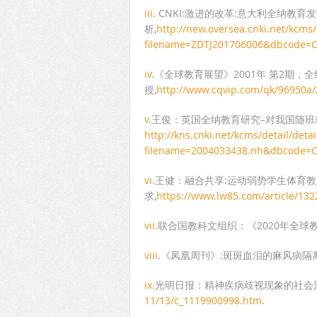
iii
. CNKI:激进的改革:意大利全纳教育
析,
http://new.oversea.cnki.net/kcms/
filename=ZDTJ201706006&dbcode=
iv
.《全球教育展望》2001年 第2期
授,
http://www.cqvip.com/qk/96950a
v
.王俊：英国全纳教育研究–对我国随
http://kns.cnki.net/kcms/detail/detai
filename=2004033438.nh&dbcode
vi
.王健：融合共享:运动弱势学生体育
求,
https://www.lw85.com/article/132
vii
.联合国教科文组织：《2020年全球
viii
.《凤凰周刊》:斑斑血泪的麻风病隔
ix
.光明日报：精神疾病歧视现象的社会
11/13/c_1119900998.htm
.