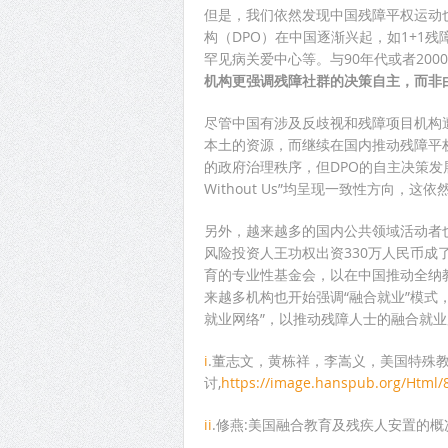
但是，我们依然发现中国残障平权运动也
构（DPO）在中国逐渐兴起，如1+1
罕见病关爱中心等。与90年代或者200
机构更强调残障社群的决策自主，而非
尽管中国有涉及反歧视和残障项目机构
本土的资源，而继续在国内推动残障平
的政府治理秩序，但DPO的自主决策发展道路
Without Us”均呈现一致性方向，
另外，越来越多的国内公共领域活动者也
风险投资人王功权出资330万人民币
育的专业性基金会，以在中国推动全纳
来越多机构也开始强调“融合就业”模式
就业网络”，以推动残障人士的融合就业
i
.董志文，黄栋祥，李嵩义，美国特殊
讨,
https://image.hanspub.org/Html
ii
.修燕:美国融合教育及残疾人安置的概