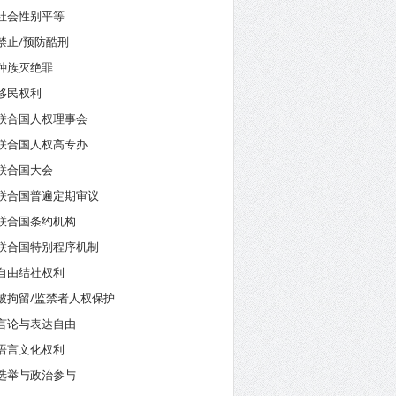
社会性别平等
禁止/预防酷刑
种族灭绝罪
移民权利
联合国人权理事会
联合国人权高专办
联合国大会
联合国普遍定期审议
联合国条约机构
联合国特别程序机制
自由结社权利
被拘留/监禁者人权保护
言论与表达自由
语言文化权利
选举与政治参与