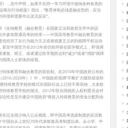
明》，其中声明，如果不在同一学习环境中接纳各种各类的
《达喀尔行动框架》指出，“教育体制必须是融合型的，应当
的环境和需要作出灵活反应”。
析《全纳教育（融合教育）在国家立法和政府文件中的议
允许参加普通高考的转变——中国高等教育中融合教育的发
度也经历了从行为能力主义或者残废主义的到残障平权运动
甚至中国官方在2012年前仍然停留在医学模式上，即强调
康复、矫正、或者通过医学预防达到“减少”或者“消除”残障
对残障人士群体的歧视。
特殊教育和融合教育的双轨制。在2010年中国政府公布的
010-2020年）》中，中国政府强调“不断扩大随班就读和
发展特殊教育学校的模式在国际社会上已经不再采纳，大多欧
特殊教育学校的做法。2012年联合国残疾人权利委员会对
结论性意见中建议中国政府“将投入特殊教育的资金分配到全
突在过去很少纳入公众视线，即中国高考选拔制度的应试教
？中国自从上世纪70年代末恢复高考制度以来。从小学、中
是基于应试的方向，强调发展“尖子生”，并通过小学升初