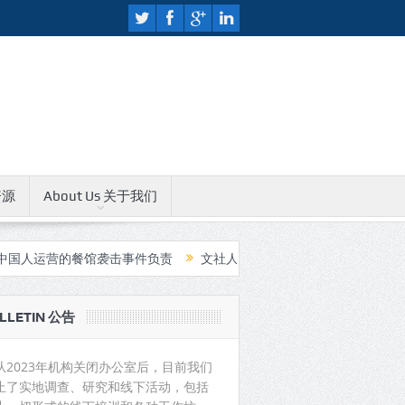
资源
About Us 关于我们
餐馆袭击事件负责
文社人权教育中心无限期关闭公告
中国支持印
LLETIN 公告
从2023年机构关闭办公室后，目前我们
止了实地调查、研究和线下活动，包括