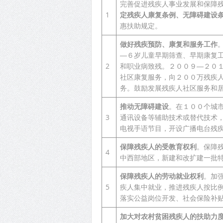
完善促进残疾人事业发展和保障
1
定残疾人康复条例、无障碍建设
惠扶助规定。
做好残疾预防、康复和服务工作
―６岁儿童早期筛查、早期康复
2
和职业病致残。２００９―２０
社区康复服务，向２００万残疾
务。鼓励发展残疾人社区服务和
推动无障碍建设
。在１００个城
3
通讯设备等辅助技术或替代技术
电视手语节目，开设广播电台残
保障残疾人的受教育权利
。保障
4
中西部地区，新建和改扩建一批
保障残疾人的劳动就业权利
。加
5
疾人集中就业，推进残疾人按比
落实公益岗位开发、社会保险补
加大对农村贫困残疾人的扶助力