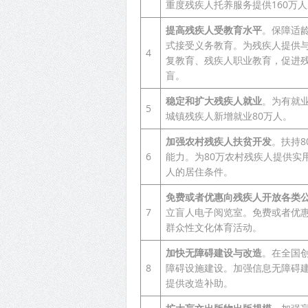
重度残疾人托养服务提供160万
提高残疾人受教育水平
。保障适
式接受义务教育。为残疾人提供
4
复教育、残疾人职业教育，促进
盲。
稳定和扩大残疾人就业
。为有就业
5
城镇残疾人新增就业80万人。
加强农村残疾人扶贫开发
。扶持
6
能力。为80万农村残疾人提供实
人的居住条件。
免费或者优惠向残疾人开放各类
7
立盲人电子阅览室。免费或者优
群众性文化体育活动。
加快无障碍建设与改造
。在全国
8
障碍设施建设。加强信息无障碍
提供改造补助。