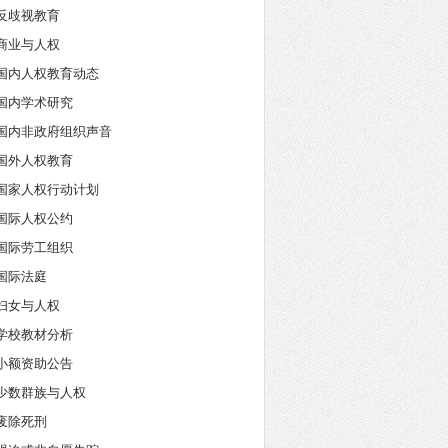
反歧视教育
商业与人权
国内人权教育动态
国内学术研究
国内非政府组织声音
国外人权教育
国家人权行动计划
国际人权公约
国际劳工组织
国际法庭
妇女与人权
学校教材分析
小额资助公告
少数群族与人权
废除死刑