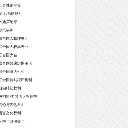
社会性别平等
禁止/预防酷刑
种族灭绝罪
移民权利
联合国人权理事会
联合国人权高专办
联合国大会
联合国普遍定期审议
联合国条约机构
联合国特别程序机制
自由结社权利
被拘留/监禁者人权保护
言论与表达自由
语言文化权利
选举与政治参与