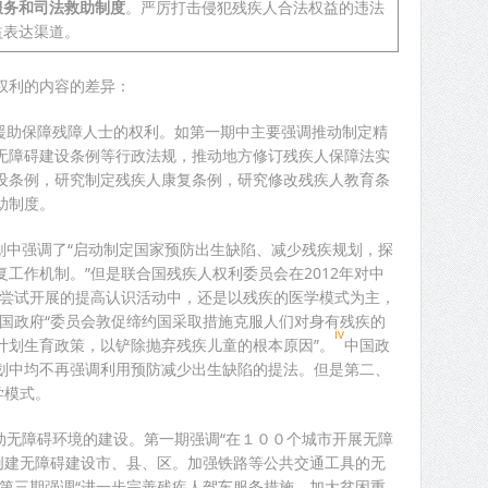
服务和司法救助制度
。严厉打击侵犯残疾人合法权益的违法
益表达渠道。
权利的内容的差异：
律援助保障残障人士的权利。如第一期中主要强调推动制定精
无障碍建设条例等行政法规，推动地方修订残疾人保障法实
设条例，研究制定残疾人康复条例，研究修改残疾人教育条
助制度。
划中强调了“启动制定国家预防出生缺陷、减少残疾规划，探
工作机制。”但是联合国残疾人权利委员会在2012年对中
国尝试开展的提高认识活动中，还是以残疾的医学模式为主，
中国政府“委员会敦促缔约国采取措施克服人们对身有残疾的
iv
计划生育政策，以铲除抛弃残疾儿童的根本原因”。
中国政
划中均不再强调利用预防减少出生缺陷的提法。但是第二、
学模式。
动无障碍环境的建设。第一期强调“在１００个城市开展无障
国创建无障碍建设市、县、区。加强铁路等公共交通工具的无
。第三期强调“进一步完善残疾人驾车服务措施。加大贫困重