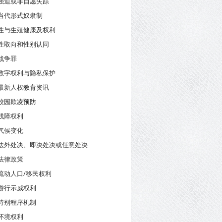
强迫或非自愿失踪
当代形式奴隶制
性与生殖健康及权利
性取向和性别认同
战争罪
数字权利与隐私保护
最新人权教育资讯
校园欺凌预防
残障权利
气候变化
法外处决、即决处决或任意处决
法律政策
流动人口/移民权利
游行示威权利
特别程序机制
环境权利