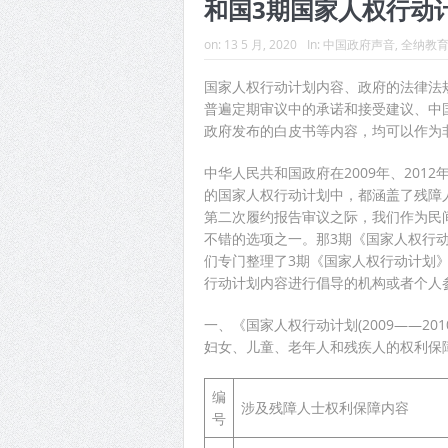
和国3期国家人权行动
on:
13 5 月, 2020
In:
中国政府声音
,
全纳教
国家人权行动计划内容、政府的法律法
普遍定期审议中的承诺和接受建议、中
政府发布的白皮书等内容，均可以作为
中华人民共和国政府在2009年、201
的国家人权行动计划中，都涵盖了残障
第二次履约报告审议之际，我们作为民
不错的选项之一。那3期《国家人权行
们专门整理了3期《国家人权行动计划
行动计划内容进行倡导的机构或者个人
一、《国家人权行动计划(2009——20
妇女、儿童、老年人和残疾人的权利保
编
涉及残障人士权利保障内容
号