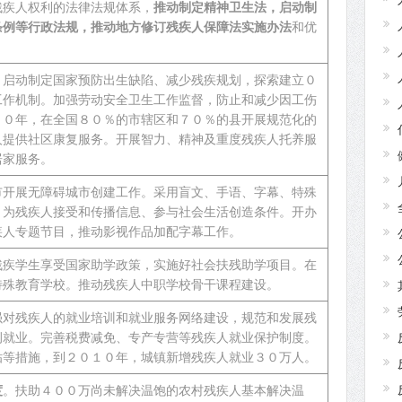
残疾人权利的法律法规体系，
推动制定精神卫生法，启动制
条例等行政法规，推动地方修订残疾人保障法实施办法
和优
。启动制定国家预防出生缺陷、减少残疾规划，探索建立０
工作机制。加强劳动安全卫生工作监督，防止和减少因工伤
１０年，在全国８０％的市辖区和７０％的县开展规范化的
人提供社区康复服务。开展智力、精神及重度残疾人托养服
居家服务。
市开展无障碍城市创建工作。采用盲文、手语、字幕、特殊
，为残疾人接受和传播信息、参与社会生活创造条件。开办
疾人专题节目，推动影视作品加配字幕工作。
残疾学生享受国家助学政策，实施好社会扶残助学项目。在
特殊教育学校。推动残疾人中职学校骨干课程建设。
强对残疾人的就业培训和就业服务网络建设，规范和发展残
例就业。完善税费减免、专产专营等残疾人就业保护制度。
贴等措施，到２０１０年，城镇新增残疾人就业３０万人。
度
。扶助４００万尚未解决温饱的农村残疾人基本解决温