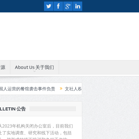
资源
About Us 关于我们
馆袭击事件负责
文社人权教育中心无限期关闭公告
中国支持印度
LLETIN 公告
从2023年机构关闭办公室后，目前我们
止了实地调查、研究和线下活动，包括