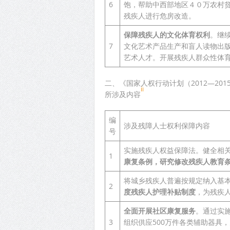
6
饱，帮助中西部地区４０万农村
残疾人进行危房改造。
保障残疾人的文化体育权利
。继
7
文化艺术产品生产和盲人读物出
艺术人才。开展残疾人群众性体
二、《国家人权行动计划（2012—201
ii
所涉及内容
编
涉及残障人士权利保障内容
号
实施残疾人权益保障法。健全相
1
康复条例，研究修改残疾人教育
将城乡残疾人普遍按规定纳入基
2
度残疾人护理补贴制度
，为残疾
全面开展社区康复服务
。通过实施
3
组织供应500万件各类辅助器具