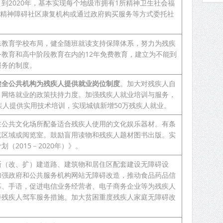
。到2020年，基本实现每个地级市拥有1所精神卫生社会福
)设有精神障碍社区康复机构或通过政府购买服务等方式委托社
殊教育学校布局，健全随班就读支持保障体系，努力为残疾
教育和高中阶段教育在内的12年免费教育，建立为不能到
服务的制度。
健全公共机构为残疾人提供就业岗位制度
。加大对残疾人自
、网络就业的政策扶持力度。加强残疾人就业培训与服务，
疾人提供实用技术培训，实现城镇新增50万残疾人就业。
在公共文化场所配备适合残疾人使用的文化娱乐器材。有条
览区域或阅览室。鼓励盲用读物和残疾人题材图书出版。实
（2015－2020年）》。
新（改、扩）建道路、建筑物和居住区配套建设无障碍设
加强政府和公共服务机构网站无障碍改造，推动食品药品信
幕、手语，促进电信业务经营者、电子商务企业等为残疾人
善残疾人驾车服务措施。加大贫困重度残疾人家庭无障碍改