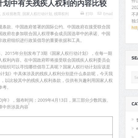
停
计划中有关残疾人权利的内容比较
2
不
育
,
反歧视教育
,
国家人权行动计划
,
残障权利
打印
Email
独
规条款、中国政府签署的国际公约、中国政府在接受联合国
ht
国政府在参加联合国人权理事会成员国选举中的承诺、中国
非政府组织进行政策倡导的重要依据和工具。
2年、2015年分别发布了3期《国家人权行动计划》，在每一期
S
人权利内容。在中国政府即将接受联合国残疾人权利委员会
间组织可以寻找哪些倡导工具呢？国家人权行动计划应该是
动计划》中具体涉及的残疾人权利分别是什么条款呢，今天我
》，以比较其中的残疾人权利条款，仅供有兴趣利用国家人权
参考。
10)年》，颁布时间：2009年4月13日，第三部分少数民族、
CA
i
障中所涉及内容