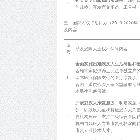
扩大盲文出版物出版规模
。加强盲
9
的规模。开发盲文乐谱、工具书
三、国家人权行动计划（2016-2020
iii
及内容
编
涉及残障人士权利保障内容
号
全面实施困难残疾人生活补贴和
困难靠家庭供养且无法单独立户
1
基本医疗保险支付的医疗康复项
贫困、重度残疾人基本型辅助器
本民生兜底保障。
开展残疾人康复服务
。制定实施
务，以残疾儿童和持证残疾人为
2
复机构建设，支持二级综合医院
机构与残疾人专业康复机构双向
康复专业技术人才。