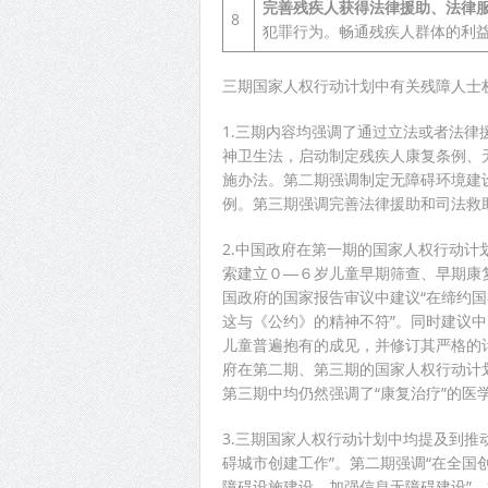
完善残疾人获得法律援助、法律
8
犯罪行为。畅通残疾人群体的利
三期国家人权行动计划中有关残障人士
1.三期内容均强调了通过立法或者法
神卫生法，启动制定残疾人康复条例、
施办法。第二期强调制定无障碍环境建
例。第三期强调完善法律援助和司法救
2.中国政府在第一期的国家人权行动计
索建立０―６岁儿童早期筛查、早期康复
国政府的国家报告审议中建议“在缔约
这与《公约》的精神不符”。同时建议
儿童普遍抱有的成见，并修订其严格的
府在第二期、第三期的国家人权行动计
第三期中均仍然强调了“康复治疗”的医
3.三期国家人权行动计划中均提及到推
碍城市创建工作”。第二期强调“在全
障碍设施建设。加强信息无障碍建设”