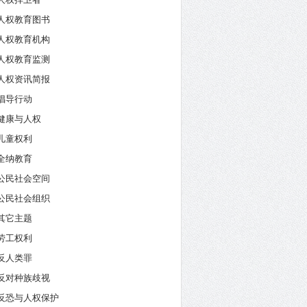
人权教育图书
人权教育机构
人权教育监测
人权资讯简报
倡导行动
健康与人权
儿童权利
全纳教育
公民社会空间
公民社会组织
其它主题
劳工权利
反人类罪
反对种族歧视
反恐与人权保护