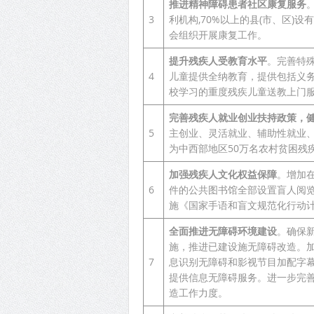
推进精神障碍患者社区康复服务
3
利机构,70%以上的县(市、区
会组织开展康复工作。
提升残疾人受教育水平
。完善特
4
儿童提供全纳教育，提供包括义务
校学习的重度残疾儿童送教上门
完善残疾人就业创业扶持政策，
5
主创业、灵活就业、辅助性就业
为中西部地区50万名农村贫困残
加强残疾人文化权益保障
。增加
6
件的公共图书馆全部设置盲人阅
施《国家手语和盲文规范化行动计划
全面推进无障碍环境建设
。确保
施，推进已建设施无障碍改造。
7
息识别无障碍和影视节目加配字
提供信息无障碍服务。进一步完
造工作力度。