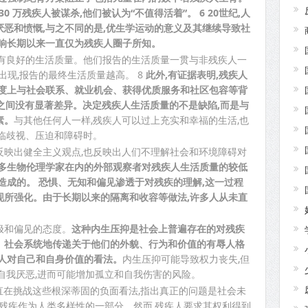
30 万残疾人被谋杀,他们被认为“不值得活着”。 6 20世纪,人
恶和愤慨,与之不同的是,优生学运动的意义及其继续导致社
影响长期以来一直仅为残疾人圈子所知。
拥有良好的生活质量。他们报告的生活质量一贯与非残疾人一
早出现,报告的最终生活质量越高。 8
此外,有证据表明,残疾人
程度上与社会联系、就业机会、获得优质服务和社区包容等背
度之间没有显著差异。决定残疾人生活质量的不是缺陷,而是与
素。
与其他任何人一样,残疾人可以过上充实和幸福的生活,也
临歧视、压迫和障碍时。
反映出健全主义观点,也反映出人们不理解社会和环境障碍对
许多生物伦理学家在内的外部观察者对残疾人生活质量的较低
造成的。 恐惧、无知和偏见渗透于对残疾的理解,这一过程
现所强化。由于长期以来的隔离和收容等做法,许多人从未直
极和偏见的态度。
这种内生压抑是社会上普遍存在的对残疾
。社会系统地传递关于他们的外貌、行为和价值的有辱人格
疾人对自己和自身价值的看法。
内生压抑可能导致权力丧失,但
自我厌恶,进而可能增加孤立和自我伤害的风险。
动一直在挑战这些根深蒂固的负面看法,指出真正的问题是社会未
将残疾作为人类多样性的一部分。然而,残疾人要求其权利得到