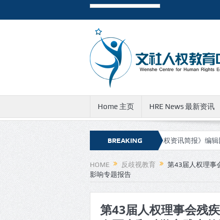
Home 主页
HRE News 最新资讯
简报》新的网址和邮件地址
有关《人权资讯简报》编辑团队成员遭到
BREAKING
NEWS
HOME
反歧视教育
第43届人权理
影响专题报告
第43届人权理事会残