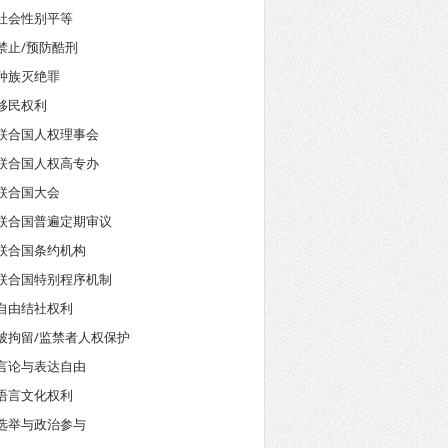
社会性别平等
禁止/预防酷刑
种族灭绝罪
移民权利
联合国人权理事会
联合国人权高专办
联合国大会
联合国普遍定期审议
联合国条约机构
联合国特别程序机制
自由结社权利
被拘留/监禁者人权保护
言论与表达自由
语言文化权利
选举与政治参与