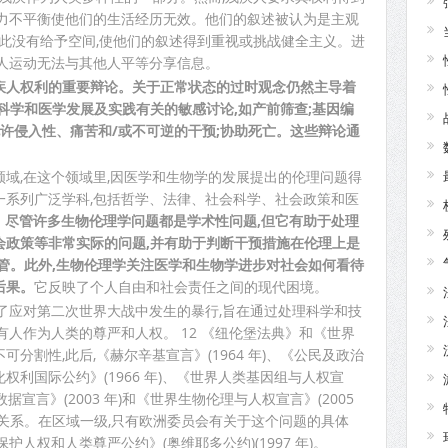
权力不平衡使他们的生活经历无效。他们的叙述被认为是主观
因此没有给予空间,使他们的叙述得到重视或挑战健全主义。进
疾人运动无法与其他人平等分享信息。
疾人权利的重要辩论。关于正常状态的过时观念仍然主导着
科学和医学发展及实践有关的敏感讨论,如产前筛查;基因编
允许侵入性、痛苦和/或不可逆的干预;协助死亡。这些辩论通
域,在这个领域里,因医学和生物学的发展提出的伦理问题得
一系列广泛学科,包括哲学、法律、社会科学、社会政策和医
1
尽管许多生物伦理学问题都是学术性问题,但它有助于处理
会政策等非常实际的问题,并有助于判断干预措施在伦理上是
管。此外,生物伦理学关注医学和生物学进步对社会如何看待
后果。
它反映了个人自由和社会责任之间的现代困境。
了应对第二次世界大战中发生的暴行,旨在通过处理科学和技
有人作为人类的尊严和人权。 12 《纽伦堡法典》和《世界
分割性,此后,《赫尔辛基宣言》(1964 年)、《公民及政治
利国际公约》(1966 年)、《世界人类基因组与人权宣
数据宣言》(2003 年)和《世界生物伦理与人权宣言》(2005
关系。在区域一级,只有欧洲委员会有关于这个问题的具体
护人权和人类尊严公约》(奥维耶多公约)(1997 年)。