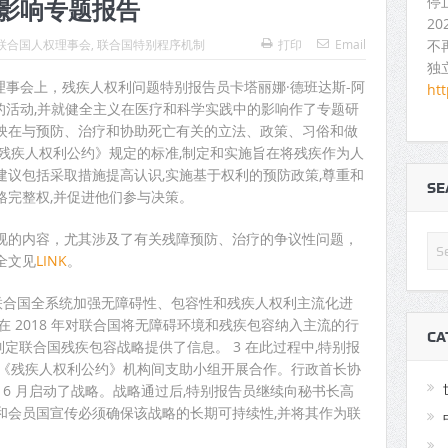
停
影响专题报告
2
不
联合国人权理事会
,
联合国特别程序机制
打印
Email
独
人权理事会上，残疾人权利问题特别报告员卡塔丽娜·德班达斯-阿
ht
展的活动,并就健全主义在医疗和科学实践中的影响作了专题研
映在与预防、治疗和协助死亡有关的立法、政策、习俗和做
残疾人权利公约》规定的标准,制定和实施旨在将残疾作为人
议包括采取措施提高认识,实施基于权利的预防政策,尊重和
S
格完整权,并促进他们参与决策。
视的内容，尤其涉及了有关残障预防、治疗的争议性问题，
全文见
LINK
。
动在联合国全系统加强无障碍性、包容性和残疾人权利主流化进
 2018 年对联合国将无障碍环境和残疾包容纳入主流的行
CA
年制定联合国残疾包容战略提供了信息。 3 在此过程中,特别报
与《残疾人权利公约》机构间支助小组开展合作。行政首长协
于 6 月启动了战略。战略通过后,特别报告员继续向秘书长高
和会员国宣传必须确保该战略的长期可持续性,并将其作为联