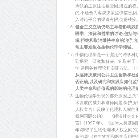
承认的主张往往被驳回,潜在的
的,不适合为客观决策提供信息,
入讨论平台的渠道有限,使得残
健全主义立场仍然主导着影响残
医学、法律和哲学的讨论,包括与
辑;拒绝和取消维持生命的治疗;
常主要发生在生物伦理学领域。
生物伦理学是一个宽泛的跨学科领
到探索、研究和解决。它取材于
学,运用各种理论和实证方法。 1
从临床决策到公共卫生创新和社
否正确,以及研究和实践应如何监
人类生命和价值观的影响的伦理
生物伦理学出现的部分原因,是为
术发展的威力和道德问题,保护所
人权宣言》反映了伦理和人权的不可
权利国际公约》、《经济社会文化权
言》(1997 年)、《国际人类基因
年)加强了生物伦理和人权之间的
条约,即《在生物学和医学应用中保