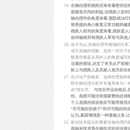
生物伦理和残疾历来有着密切但
面拥有共同的利益,但残疾人权
物伦理学的角度来看,预防或治疗
将受损的身心恢复正常功能和健康
残疾人权利的角度来看,残疾是人
如何确保所有残疾人享有与其他
迄今为止,生物伦理学领域的许
或不准确的理解。虽然一些关于
数著作都是从局外人的角度编写
活着的假设,决定了有关从产前检
际上与残疾人及其家人相关的生
在讨论产前检查、选择性堕胎和植
即生物伦理分析常常被用来为一种
由”优生学。
与优生学运动相反,
性。虽然可能没有国家赞助的强制
个人选择的综合效应可能导致优
“尽可能好的孩子”和尽可能好
认为,基因增强是一种道德义务,
新兴技术提出的重要生物伦理问
和纳米技术等生物技术的进步提