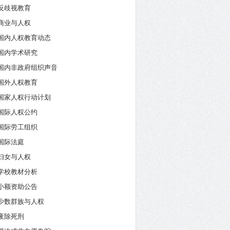
反歧视教育
商业与人权
国内人权教育动态
国内学术研究
国内非政府组织声音
国外人权教育
国家人权行动计划
国际人权公约
国际劳工组织
国际法庭
妇女与人权
学校教材分析
小额资助公告
少数群族与人权
废除死刑