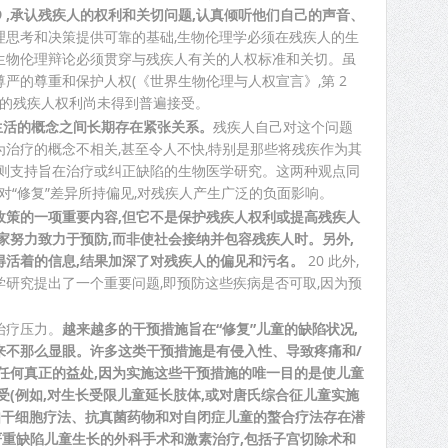
 19 ,承认残疾人的权利和关切问题,认真倾听他们自己的声音、
理思考和决策提供可靠的基础,生物伦理学必须在残疾人的生
生物伦理辩论必须贯穿与残疾人有关的人权标准和关切。虽
严的尊重和保护人权(《世界生物伦理与人权宣言》,第 2
定的残疾人权利尚未得到普遍接受。
生活的概念之间长期存在紧张关系。
残疾人自己对这个问题
治疗的概念不相关,甚至令人不快,特别是那些将残疾作为其
人则支持旨在治疗或纠正缺陷的生物医学研究。这两种观点同
会对“修复”差异所持偏见,对残疾人产生广泛的负面影响。
政策的一项重要内容,但它不是保护残疾人权利或提高残疾人
家努力致力于预防,而非使社会接纳并包容残疾人时。另外,
得活着的信息,结果加深了对残疾人的偏见和污名。
20 此外,
研究提出了一个重要问题,即预防这些疾病是否可取,因为预
治疗压力。
越来越多的干预措施旨在“修复”儿童的缺陷状况,
来不那么显眼。许多这类干预措施是有侵入性、导致疼痛和/
任何真正的益处,因为实施这些干预措施的唯一目的是使儿童
受(例如,对生长受限儿童延长肢体,或对唐氏综合征儿童实施
如干细胞疗法、抗真菌药物和对自闭症儿童的螯合疗法存在潜
制严重缺陷儿童生长的外科手术和激素治疗,包括子宫切除术和