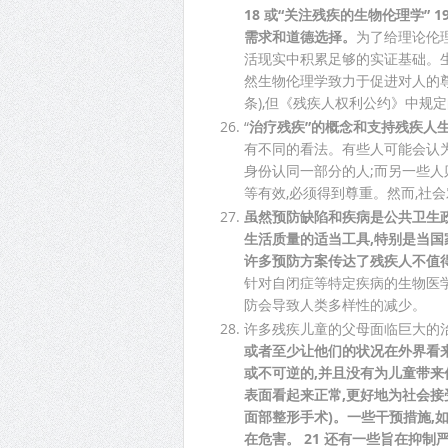
18 或“关注残疾的生物伦理学”
需求和道德选择。
为了给理论伦
活现实中积累足够的实证基础。
然生物伦理学致力于促进对人的尊
条),但《残疾人权利公约》中规
“
治疗残疾”的概念和支持残疾人
有不同的看法。有些人可能会认为
身份认同一部分的人;而另一些
等有效,必须得到尊重。然而,社
虽然预防缺陷和疾病是公共卫生
生活质量的适当工具,特别是当国
许多预防方案传达了残疾人不值
针对自闭症等特定疾病的生物医学
防会导致人类多样性的减少。
许多残疾儿童的父母面临巨大的
或者至少让他们的状况在外界看
或不可逆的,并且没有为儿童带来
表面看起来正常,更好地为社会接
面部整形手术)。一些干预措施,
在危害。 21 还有一些旨在抑