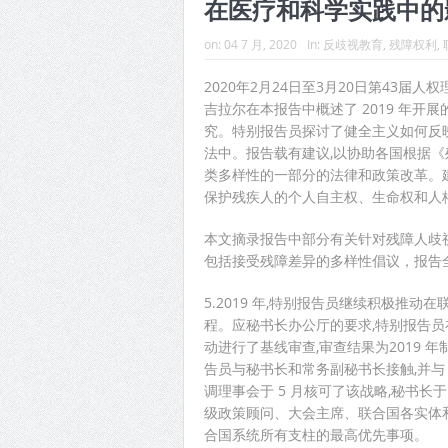
在医疗和科学实践中的
on:
04 7 月, 2020
In:
反歧视教育
,
残障权利
,
2020年2月24日至3月20日第43届
吉拉尔在本报告中概述了 2019 年开
究。特别报告员探讨了健全主义如何反
法中。报告载有建议,以协助各国根据《
类多样性的一部分的法律和政策改革。建
保护残疾人的个人自主权、生命权和人
本文摘录报告中部分有关针对残障人歧
包括接受残障差异的多样性倡议，报告
5.2019 年,特别报告员继续积极推
程。应秘书长办公厅的要求,特别报告员在
动进行了基线审查,审查结果为2019 
告员与秘书长和常务副秘书长接触,并
调理事会于 5 月核可了该战略,秘书长
级政策顾问、大会主席、联合国各实体
合国系统所有支柱的最高优先事项。