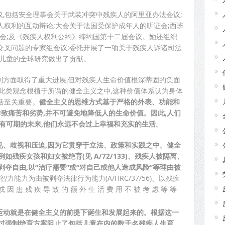
议,包括安全理事会关于武装冲突中残疾人的阿里亚办法会议;
权利的互动辩论;大会关于法国受保护成年人的听证会;西班
证会;及《残疾人权利公约》缔约国第十二届会议。她还组织
交叉问题的专家组会议;委托开展了一项关于残疾人诉诸司法
由儿童的全球研究做出了贡献。
利方面取得了重大进展,但对残疾人生命价值根深蒂固的负面
此类观念根植于所谓的健全主义之中,这种价值体系认为身体
活至关重要。
健全主义的思维方式基于严格的外表、功能和
导致痛苦和劣势,并不可避免地降低人的生命价值。因此,人们
有可期的未来,他们永远不会过上幸福和充实的生活
。
见、歧视和压迫,因为它贯穿于立法、政策和实践之中。健全
如残疾女孩和妇女被绝育(见 A/72/133)、残疾人被隔离、
剥夺自由,以“治疗需要”或“对自己或他人造成风险”等理由被
4)、以智力能力为由被剥夺法律行为能力(A/HRC/37/56)、以残疾
 , 或 因 患 残 疾 导 致 的 额 外 生 活 费 用 不 被 考 虑 等 等
运动就是在健全主义的前提下诞生和发展起来的。根据这一
通过强制绝育方案阻止了包括儿童在内的数千名残疾人生育。