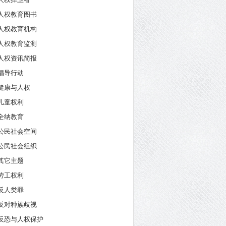
人权教育图书
人权教育机构
人权教育监测
人权资讯简报
倡导行动
健康与人权
儿童权利
全纳教育
公民社会空间
公民社会组织
其它主题
劳工权利
反人类罪
反对种族歧视
反恐与人权保护