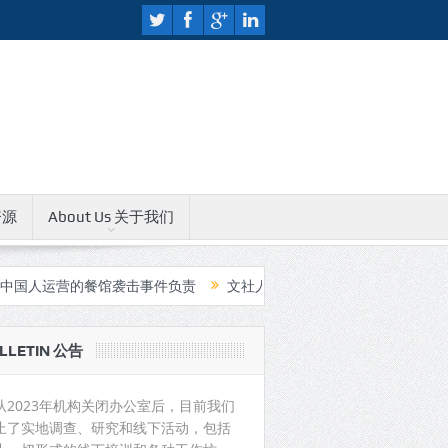
资源
About Us 关于我们
餐馆袭击事件负责
文社人权教育中心无限期关闭公告
中国支持印
LLETIN 公告
从2023年机构关闭办公室后，目前我们
止了实地调查、研究和线下活动，包括