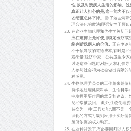
性,以及对残疾人生活的影响。这
真正让人担心的是,这一能力不仅
团结度总体下降。
除了这些与新
理合法化的做法(即强制性干预)
在这些生物伦理和优生学关切问
应在道德上允许使用特定医疗或生
终判断残疾人的价值。
正在争论
不干预导致的道德成本,有时是经
观衡量(经济学家、公共卫生专家
讨论这些问题时,残疾人权利倡
人参与社会和为社会做出贡献的
种感觉。
生物伦理委员会的工作越来越依
持续地处理健康科学、生命科学
中发挥重要作用的意见和建议。然
见经常被驳回。 此外,生物伦理
转变为一种“工具功能”,而不是一
律化的方式将规则应用于实际情况
策所依据的权力动态。
在这种背景下,有必要回归以人权