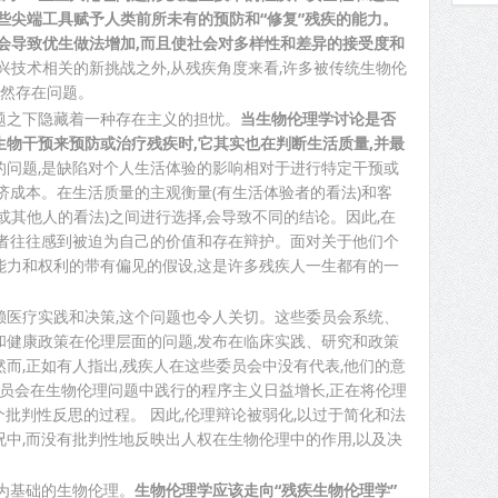
些尖端工具赋予人类前所未有的预防和“修复”残疾的能力。
会导致优生做法增加,而且使社会对多样性和差异的接受度和
兴技术相关的新挑战之外,从残疾角度来看,许多被传统生物伦
仍然存在问题。
题之下隐藏着一种存在主义的担忧。
当生物伦理学讨论是否
物干预来预防或治疗残疾时,它其实也在判断生活质量,并最
的问题,是缺陷对个人生活体验的影响相对于进行特定干预或
济成本。在生活质量的主观衡量(有生活体验者的看法)和客
或其他人的看法)之间进行选择,会导致不同的结论。因此,在
导者往往感到被迫为自己的价值和存在辩护。面对关于他们个
能力和权利的带有偏见的假设,这是许多残疾人一生都有的一
赖医疗实践和决策,这个问题也令人关切。这些委员会系统、
和健康政策在伦理层面的问题,发布在临床实践、研究和政策
而,正如有人指出,残疾人在这些委员会中没有代表,他们的意
委员会在生物伦理问题中践行的程序主义日益增长,正在将伦理
个批判性反思的过程。 因此,伦理辩论被弱化,以过于简化和法
中,而没有批判性地反映出人权在生物伦理中的作用,以及决
为基础的生物伦理。
生物伦理学应该走向“残疾生物伦理学”