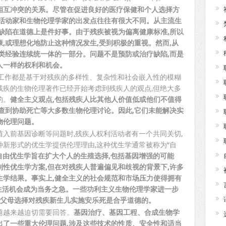
相互冲突的关系。尽管在促进良好的医疗保健和个人选择方
利活动家和生物伦理学家的出发点往往有很大不同。从主流生
缺陷在道德上是件好事。由于残疾被视为偏离健康标准,所以
,或理想化地防止这种情况发生,受到积极的重视。然而,从
类经验连续统一体的一部分。问题不是预防或治疗缺陷,而是
人一样的权利和机会。
多工作都是基于对残疾的多样性、复杂性和社会嵌入性的模糊
残疾的生物伦理著作已经开始考虑到残疾人的观点,但绝大多
的。
健全主义观点,包括残疾人比其他人价值低或他们不值得
查到协助死亡等大多数生物伦理讨论。因此,它们未能解决实
物伦理问题。
入前基因诊断等问题时,残疾人权利活动者有一个共同关切,
新形式的优生学提供伦理理由,这种优生学通常被称为“自
自由优生学旨在扩大个人的生殖选择,包括基因增强的可能
性优生学方案,但在对残疾人普遍偏见和歧视的背景下,许多
生学结果。事实上,健全主义的社会规范和市场压力使得拥有
的生活机会成为当务之急。一些功利主义生物伦理学家进一步
让父母选择对残疾新生儿实施安乐死是合乎道德的。
题越来越迫切需要回答。
基因治疗、基因工程、合成生物学
出了一些重大伦理问题,涉及这些技术的性质、安全性和适当