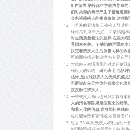
5 在德国,纳粹优生学做法导致约 
们对类似的暴行产生了普遍道德厌
会忽视残疾人的生命价值,这些
与普遍的看法相反,残疾人可以
样好,有时甚至更好。 7 缺陷越
对生活质量看法的差异,在很大
景因素有关。 9 缺陷的严重程
决定非残疾人生活质量同样的因
可能面临损失和逆境,特别是在面
对残疾人生活质量的对比评估既
残疾人的影响。
研究表明,包括
估计,是由对残疾人的无意识偏见
不断被占主导地位的残疾文化表
接接触过残疾人。
一些残疾人自己也对残疾持有消
人的污名和陈规定型观念的结果
和非人化的信息,这可能扭曲残
也可能导致有害情绪,如羞耻感和
过去 50 年来,残疾人权利运
能消除障碍,提供所需的支持,并