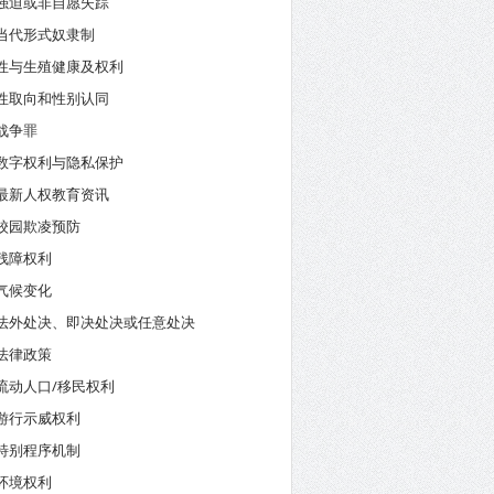
强迫或非自愿失踪
当代形式奴隶制
性与生殖健康及权利
性取向和性别认同
战争罪
数字权利与隐私保护
最新人权教育资讯
校园欺凌预防
残障权利
气候变化
法外处决、即决处决或任意处决
法律政策
流动人口/移民权利
游行示威权利
特别程序机制
环境权利