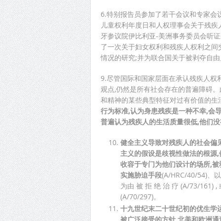
6.特别报告员参加了若干会议和专家会
儿童权利年度日和人权理事会关于残疾人
牙参议院伊比利亚-美洲事务委员会听
了一次关于妇女权利和残疾人权利之间
情况的研究;并为联合国关于被剥夺自
9.尽管国际和国家层面在承认残疾人权
观点,仍然是所有社会存在的普遍障碍。
和精神的某些典型特征对过有价值的生
行为标准,认为身患残疾是一种不幸,会
普遍认为残疾人的生活质量很低,他们没
健全主义导致对残疾人的社会偏
主义的假设是歧视性做法的根源,例
收容于专门为他们设计的场所,被
实施胁迫手段
(A/HRC/40/5
为由 被 拒 绝 治 疗 (A/73/161)
(A/70/297)。
十九世纪末二十世纪初的优生学
被广泛接受的方针,北美和欧洲