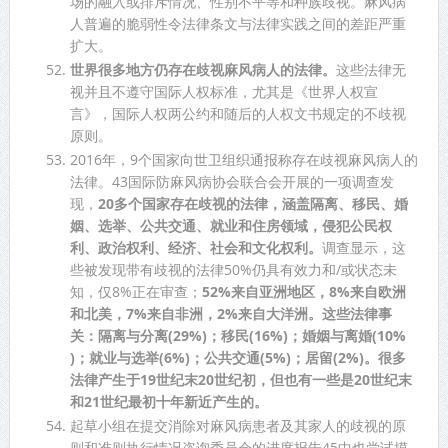
场的融入或排斥情况、性别不平等和种族歧视。麻风病
人普遍的脆弱性令法律条文与法律实践之间的差距严重
扩大。
世界很多地方仍存在歧视麻风病人的法律。
这些法律无
视并且不遵守国际人权标准，尤其是《世界人权宣
言》，国际人权两公约和随后的人权文书规定的不歧视
原则。
2016年，9个国家向世卫组织通报称存在歧视麻风病人的
法律。43国际防麻风病协会联合会开展的一项调查发
现，
20多个国家存在歧视的法律，涵盖隔离、移民、婚
姻、选举、公共交通、就业和住房领域，侵犯公民权
利、政治权利、经济、社会和文化权利。
调查显示，这
些被发现带有歧视的法律50%仍具有效力和/或状态未
知，仅8%正在审查；
52%来自亚洲地区，8%来自欧洲
和北美，7%来自非洲，2%来自大洋洲。这些法律事
关：隔离与分离(29%)；移民(16%)；婚姻与离婚(10%
)；就业与选举(6%)；公共交通(5%)；居留(2%)。很多
法律产生于19世纪末20世纪初，但也有一些是20世纪末
和21世纪最初十年新近产生的。
起草小组在提交消除对麻风病患者及其家人的歧视的原
则和准则执行情况咨询委员会的进度报告45中也尝试摸