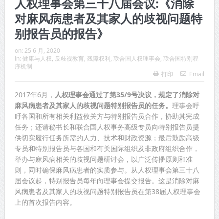
人权理事会第三十八届会议:《消除
对麻风病患者及其家人的歧视问题特
别报告员的报告》
on:
25 6 月, 2020
In:
健康与人权
,
反歧视教育
,
残障权利
,
联合国人权理事会
,
联合国特别程
序机制
打印
Email
2017年6月，
人权理事会通过了第35/9号决议，规定了消除对
麻风病患者及其家人的歧视问题特别报告员的任务。
理事会呼
吁各国和所有相关利益攸关方与特别报告员合作，协助其完成
任务；还请秘书长和联合国人权事务高级专员向特别报告员提
供切实履行任务所需的人力、技术和财政资源；最后鼓励高级
专员和特别报告员与各国和有关国际组织及非政府组织合作，
举办与麻风病相关的歧视问题研讨会，以广泛传播原则和准
则，同时确保麻风病患者的实质参与。从人权理事会第三十八
届会议起，特别报告员每年向理事会提交报告。这是消除对麻
风病患者及其家人的歧视问题特别报告员在第38届人权理事会
上的首次报告内容。