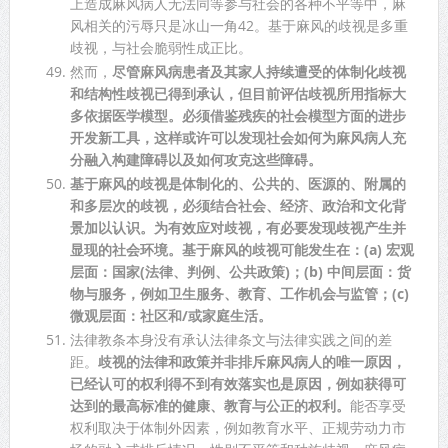
上造成麻风病人无法同等参与社会的各种不平等中，麻
风相关的污辱只是冰山一角42。基于麻风的歧视是多重
歧视，与社会脆弱性成正比。
然而，
尽管麻风病患者及其家人持续遭受的体制化歧视
和结构性歧视已得到承认，但目前评估歧视所用指标大
多依据医学模型。必须借鉴残疾的社会模型方面的进步
开发新工具，这样或许可以发现社会如何为麻风病人充
分融入构建障碍以及如何攻克这些障碍。
基于麻风的歧视是体制化的、公共的、医源的、附属的
和多层次的歧视，必须结合社会、经济、政治和文化背
景加以认识。为有效应对歧视，有必要发现歧视产生并
显现的社会环境。基于麻风的歧视可能发生在：(a) 宏观
层面：国家(法律、判例、公共政策)；(b) 中间层面：货
物与服务，例如卫生服务、教育、工作机会与监管；(c)
微观层面：社区和/或家庭生活。
法律教条本身没有承认法律条文与法律实践之间的差
距。
歧视的法律和政策并非排斥麻风病人的唯一原因，
已经认可的权利得不到有效落实也是原因，例如获得可
达到的最高标准的健康、教育与公正的权利。
能否享受
权利取决于体制外因素，例如教育水平、正规劳动力市