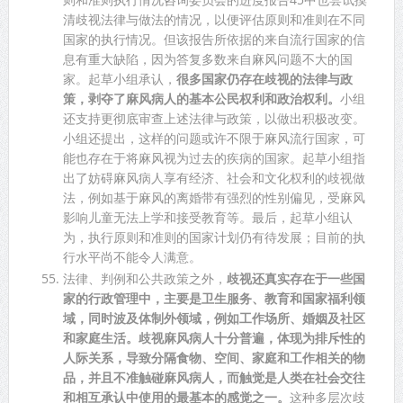
清歧视法律与做法的情况，以便评估原则和准则在不同
国家的执行情况。但该报告所依据的来自流行国家的信
息有重大缺陷，因为答复多数来自麻风问题不大的国
家。起草小组承认，
很多国家仍存在歧视的法律与政
策，剥夺了麻风病人的基本公民权利和政治权利。
小组
还支持更彻底审查上述法律与政策，以做出积极改变。
小组还提出，这样的问题或许不限于麻风流行国家，可
能也存在于将麻风视为过去的疾病的国家。起草小组指
出了妨碍麻风病人享有经济、社会和文化权利的歧视做
法，例如基于麻风的离婚带有强烈的性别偏见，受麻风
影响儿童无法上学和接受教育等。最后，起草小组认
为，执行原则和准则的国家计划仍有待发展；目前的执
行水平尚不能令人满意。
法律、判例和公共政策之外，
歧视还真实存在于一些国
家的行政管理中，主要是卫生服务、教育和国家福利领
域，同时波及体制外领域，例如工作场所、婚姻及社区
和家庭生活。歧视麻风病人十分普遍，体现为排斥性的
人际关系，导致分隔食物、空间、家庭和工作相关的物
品，并且不准触碰麻风病人，而触觉是人类在社会交往
和相互承认中使用的最基本的感觉之一。
这种多层次歧