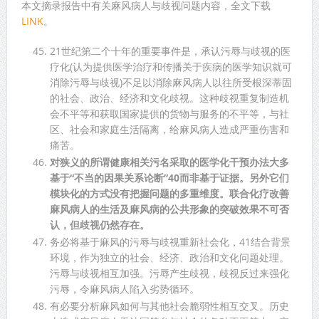
本文摘录报告中有关麻风病人与歧视问题内容，全文下载
LINK
。
21世纪第二个十年的重要事件是，承认污辱与歧视的医
疗化(认为提供医学治疗和传播关于疾病的医学知识就可
消除污辱与歧视)不足以消除麻风病人以往所受根深蒂固
的社会、政治、经济和文化歧视。这种歧视重复制造机
会不平等和获取国家提供的货物与服务的不平等，与社
区、社会和家庭生活隔离，给麻风病人造成严重伤害和
痛苦。
对狭义的所谓健康相关污名采取的医学化干预办法大多
基于“不当的因果关系论断”40而非基于证据。另外它们
模块化的方式没有把握问题的多重维度。联合化疗改善
麻风病人的生活及麻风病的公共形象的突破效果不可否
认，但歧视仍然存在。
务必将基于麻风的污辱与歧视重新社会化，41结合背景
环境，作为独立的社会、经济、政治和文化问题处理。
污辱与歧视相互加强。污辱产生歧视，歧视反过来强化
污辱，令麻风病人陷入劣势循环。
有必要分析麻风如何与其他社会脆弱性相互交叉。历史