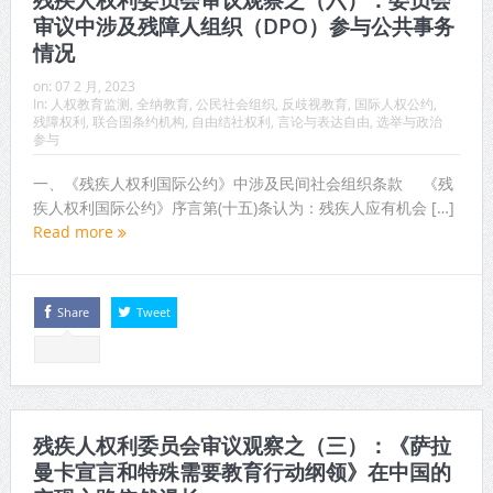
残疾人权利委员会审议观察之（六）：委员会
审议中涉及残障人组织（DPO）参与公共事务
情况
on:
07 2 月, 2023
In:
人权教育监测
,
全纳教育
,
公民社会组织
,
反歧视教育
,
国际人权公约
,
残障权利
,
联合国条约机构
,
自由结社权利
,
言论与表达自由
,
选举与政治
参与
一、《残疾人权利国际公约》中涉及民间社会组织条款 《残
疾人权利国际公约》序言第(十五)条认为：残疾人应有机会 […]
Read more
Share
Tweet
残疾人权利委员会审议观察之（三）：《萨拉
曼卡宣言和特殊需要教育行动纲领》在中国的