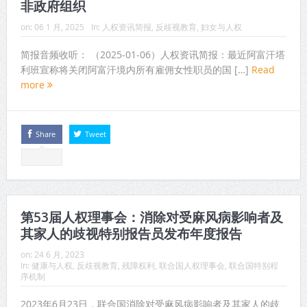
非政府组织
on:
06 1 月, 2025
In:
人权资讯简报
,
反歧视教育
,
妇女与人权
简报音频收听： （2025-01-06）人权资讯简报：最近阿富汗塔
利班宣称将关闭阿富汗境内所有雇佣女性职员的国 […]
Read
more
Share
Tweet
第53届人权理事会：消除对受麻风病影响者及
其家人的歧视特别报告员发布年度报告
on:
24 6 月, 2023
In:
健康与人权
,
反歧视教育
,
残障权利
,
联合国人权理事会
,
联合国特别程
序机制
2023年6月23日，联合国消除对受麻风病影响者及其家人的歧