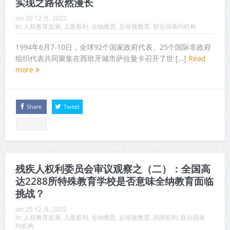
实现之路依然漫长
on:
30 12 月, 2022
In:
人权教育监测
,
儿童权利
,
全纳教育
,
反歧视教育
,
联合国条约机构
1994年6月7-10日，全球92个国家政府代表、25个国际非政府
组织代表共同聚集在西班牙城市萨拉曼卡召开了世 […]
Read
more
Share
Tweet
残疾人权利委员会审议观察之（二）：全国高
达2288所特殊教育学校是否意味全纳教育面临
挑战？
on:
25 12 月, 2022
In:
人权教育监测
,
儿童权利
,
全纳教育
,
反歧视教育
,
残障权利
,
联合国条
约机构