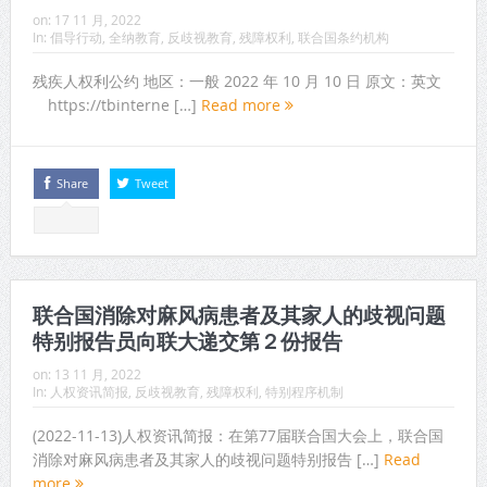
on:
17 11 月, 2022
In:
倡导行动
,
全纳教育
,
反歧视教育
,
残障权利
,
联合国条约机构
残疾人权利公约 地区：一般 2022 年 10 月 10 日 原文：英文
https://tbinterne […]
Read more
Share
Tweet
联合国消除对麻风病患者及其家人的歧视问题
特别报告员向联大递交第２份报告
on:
13 11 月, 2022
In:
人权资讯简报
,
反歧视教育
,
残障权利
,
特别程序机制
(2022-11-13)人权资讯简报：在第77届联合国大会上，联合国
消除对麻风病患者及其家人的歧视问题特别报告 […]
Read
more