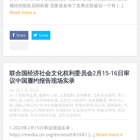
视特别报告员阿莉塞·克鲁兹发布了其离任前最后一个有 […]
Read more
Share
Tweet
联合国经济社会文化权利委员会2月15-16日审
议中国履约报告现场实录
on:
16 2 月, 2023
In:
人权教育监测
,
健康与人权
,
儿童权利
,
全纳教育
,
公民社会组织
,
劳工
权利
,
反人类罪
,
反对种族歧视
,
反恐与人权保护
,
反歧视教育
,
商业与人
权
,
国际人权公约
,
性与生殖健康及权利
,
性取向和性别认同
,
残障权利
,
气
候变化
,
流动人口/移民权利
,
环境权利
,
社会性别平等
,
种族灭绝罪
,
联合
国条约机构
,
言论与表达自由
,
语言文化权利
1.2023年2月15日审议现场实录：
https://media.un.org/en/asset/k10/k1 […]
Read more