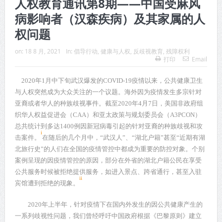
人权教育通讯第8期——中国受麻风
病影响者（汉森疾病）及其家属的人
权问题
on:
18 8 月, 2021
In:
倡导行动
,
健康与人权
,
反歧视教育
,
残障权利
打印
Email
2020
年
1
月中下旬武汉爆发的
COVID-19
疫情以来，公共健康卫生
与人权突然成为大众关注的一个议题。海外因为疫情发生多宗针对
亚裔或者华人的种族歧视事件。截至
2020
年
4
月
7
日，美国非政府组
织华人权益促进会（
CAA
）和亚太政策与规划委员会（
A3PCON
）
总共统计到多达
1400
例因新冠病毒引起的针对亚裔的种族歧视和攻
i
击案件。
在随后的几个月中，“武汉人”、“湖北户籍”甚至“近期有湖
北旅行史”的人们在全国的疫情管控中都成为重要的防控对象。个别
案例呈现的因疫情管控的原因，部分在外省的湖北户籍公民在享受
公共服务时候被拒绝提供服务，如进入景点、跨省通行，甚至入驻
ii
宾馆遭到拒绝的现象。
2020
年上半年，针对疫情下在国内外发生的因公共健康产生的
一系列歧视性问题，我们曾经呼吁中国政府根据《巴黎原则》建立