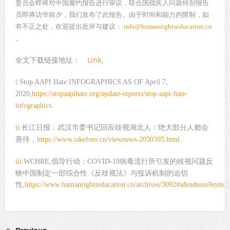
委员会即将对中国履约报告进行审议，联合国残疾人问题特别报告
员即将访华前夕，我们发布了此报告。由于时间和能力的限制，如
有不正之处，欢迎提出批评与建议：
info@humanrightseducation.cn
。
全文下载链接地址：
Link
。
i
.Stop AAPI Hate:INFOGRAPHICS AS OF April 7,
2020,
https://stopaapihate.org/update-reports/stop-aapi-hate-
infographics
.
长江日报：武汉市委书记回应歧视湖北人：绝大部分人都会
ii
.
善待，
https://www.takefoto.cn/viewnews-2030395.html
.
倡导行动：
病毒流行所引发的歧视问题反
iii
.WCHRE,
COVID-19
映中国制定一部综合性《反歧视法》与投诉机制的迫切
性
,
https://www.humanrightseducation.cn/archives/3092#sdendnote9sym
.