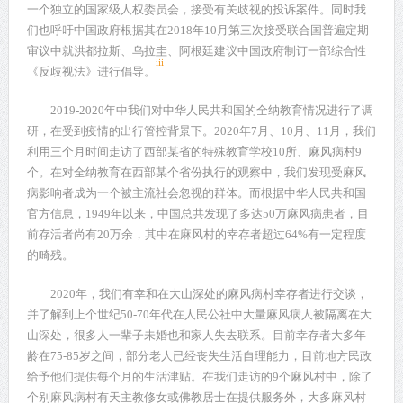
一个独立的国家级人权委员会，接受有关歧视的投诉案件。同时我
们也呼吁中国政府根据其在
2018
年
10
月第三次接受联合国普遍定期
审议中就洪都拉斯、乌拉圭、阿根廷建议中国政府制订一部综合性
iii
《反歧视法》进行倡导。
2019-2020
年中我们对中华人民共和国的全纳教育情况进行了调
研，在受到疫情的出行管控背景下。
2020
年
7
月、
10
月、
11
月，我们
利用三个月时间走访了西部某省的特殊教育学校
10
所、麻风病村
9
个。在对全纳教育在西部某个省份执行的观察中，我们发现受麻风
病影响者成为一个被主流社会忽视的群体。而根据中华人民共和国
官方信息，
1949
年以来，中国总共发现了多达
50
万麻风病患者，目
前存活者尚有
20
万余，其中在麻风村的幸存者超过
64%
有一定程度
的畸残。
2020
年，我们有幸和在大山深处的麻风病村幸存者进行交谈，
并了解到上个世纪
50-70
年代在人民公社中大量麻风病人被隔离在大
山深处，很多人一辈子未婚也和家人失去联系。目前幸存者大多年
龄在
75-85
岁之间，部分老人已经丧失生活自理能力，目前地方民政
给予他们提供每个月的生活津贴。在我们走访的
9
个麻风村中，除了
个别麻风病村有天主教修女或佛教居士在提供服务外，大多麻风村