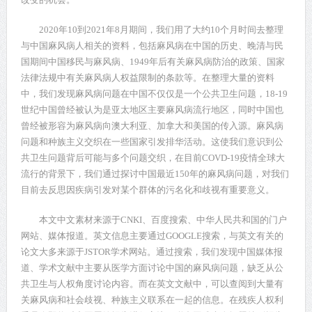
2020
年
10
到
2021
年
8
月期间，我们用了大约
10
个月时间去整理
与中国麻风病人相关的资料，包括麻风病在中国的历史、晚清与民
国期间中国移民与麻风病、
1949
年后有关麻风病防治的政策、国家
法律法规中有关麻风病人权益限制的条款等。在整理大量的资料
中，我们发现麻风病问题在中国不仅仅是一个公共卫生问题，
18-19
世纪中国曾经被认为是亚太地区主要麻风病流行地区，同时中国也
曾经被形容为麻风病向澳大利亚、加拿大和美国的传入源。麻风病
问题和种族主义交织在一些国家引发排华活动。这使我们意识到公
共卫生问题背后可能与多个问题交织，在目前
COVD-19
疫情全球大
流行的背景下，我们通过探讨中国最近
150
年的麻风病问题，对我们
目前去反思因疾病引发对某个群体的污名化和歧视有重要意义。
本文中文素材来源于
CNKI
、百度搜索、中华人民共和国的门户
网站、媒体报道。英文信息主要通过
GOOGLE
搜索，与英文有关的
论文大多来源于
JSTOR
学术网站。通过搜索，我们发现中国媒体报
道、学术文献中主要从医学方面讨论中国的麻风病问题，缺乏从公
共卫生与人权角度讨论内容。而在英文文献中，可以查阅到大量有
关麻风病和社会歧视、种族主义联系在一起的信息。在残疾人权利