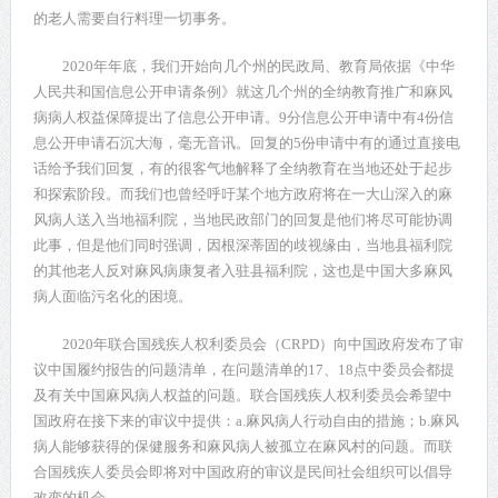
的老人需要自行料理一切事务。
2020
年年底，我们开始向几个州的民政局、教育局依据《中华
人民共和国信息公开申请条例》就这几个州的全纳教育推广和麻风
病病人权益保障提出了信息公开申请。
9
分信息公开申请中有
4
份信
息公开申请石沉大海，毫无音讯。回复的
5
份申请中有的通过直接电
话给予我们回复，有的很客气地解释了全纳教育在当地还处于起步
和探索阶段。而我们也曾经呼吁某个地方政府将在一大山深入的麻
风病人送入当地福利院，当地民政部门的回复是他们将尽可能协调
此事，但是他们同时强调，因根深蒂固的歧视缘由，当地县福利院
的其他老人反对麻风病康复者入驻县福利院，这也是中国大多麻风
病人面临污名化的困境。
2020
年联合国残疾人权利委员会（
CRPD
）向中国政府发布了审
议中国履约报告的问题清单，在问题清单的
17
、
18
点中委员会都提
及有关中国麻风病人权益的问题。联合国残疾人权利委员会希望中
国政府在接下来的审议中提供：
a.
麻风病人行动自由的措施；
b.
麻风
病人能够获得的保健服务和麻风病人被孤立在麻风村的问题。而联
合国残疾人委员会即将对中国政府的审议是民间社会组织可以倡导
改变的机会。