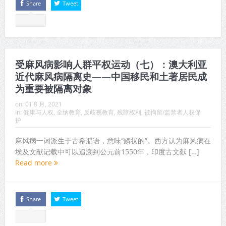
Share
Tweet
受麻风病影响人群平权运动（七）：澳大利亚
近代麻风病隔离史——中国移民和土著居民成
为重要被隔离对象
on:
01 8 月, 2021
In:
健康与人权
,
全纳教育
,
反歧视教育
,
残障权利
,
被拘留/监禁者人权保
护
麻风病一词派生于古希腊语，意味“鳞状的”。西方认为麻风病在
埃及文献记载中可以追溯到公元前1550年，印度古文献 […]
Read more
Share
Tweet