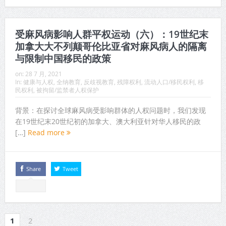
受麻风病影响人群平权运动（六）：19世纪末
加拿大大不列颠哥伦比亚省对麻风病人的隔离
与限制中国移民的政策
on:
28 7 月, 2021
In:
健康与人权
,
全纳教育
,
反歧视教育
,
残障权利
,
流动人口/移民权利
,
移
民权利
,
被拘留/监禁者人权保护
背景：在探讨全球麻风病受影响群体的人权问题时，我们发现
在19世纪末20世纪初的加拿大、澳大利亚针对华人移民的政
[…]
Read more
Share
Tweet
1
2