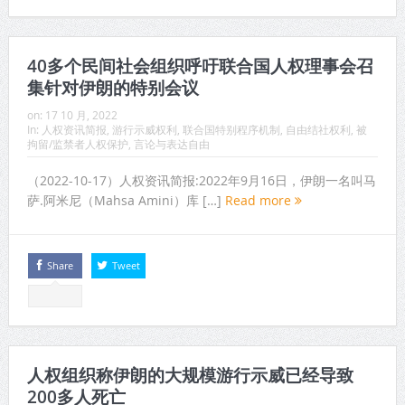
40多个民间社会组织呼吁联合国人权理事会召
集针对伊朗的特别会议
on:
17 10 月, 2022
In:
人权资讯简报
,
游行示威权利
,
联合国特别程序机制
,
自由结社权利
,
被
拘留/监禁者人权保护
,
言论与表达自由
（2022-10-17）人权资讯简报:2022年9月16日，伊朗一名叫马
萨.阿米尼（Mahsa Amini）库 […]
Read more
Share
Tweet
人权组织称伊朗的大规模游行示威已经导致
200多人死亡