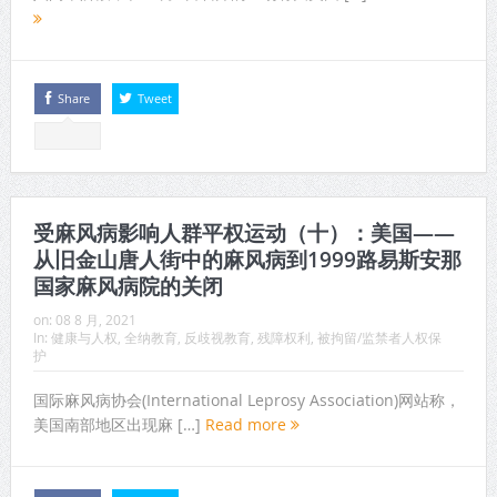
Share
Tweet
受麻风病影响人群平权运动（十）：美国——
从旧金山唐人街中的麻风病到1999路易斯安那
国家麻风病院的关闭
on:
08 8 月, 2021
In:
健康与人权
,
全纳教育
,
反歧视教育
,
残障权利
,
被拘留/监禁者人权保
护
国际麻风病协会(International Leprosy Association)网站称，
美国南部地区出现麻 […]
Read more