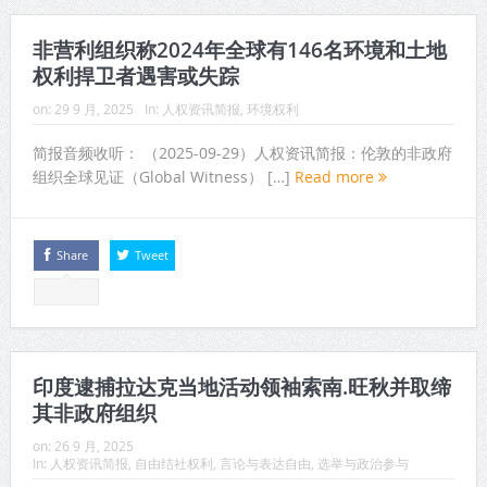
非营利组织称2024年全球有146名环境和土地
权利捍卫者遇害或失踪
on:
29 9 月, 2025
In:
人权资讯简报
,
环境权利
简报音频收听： （2025-09-29）人权资讯简报：伦敦的非政府
组织全球见证（Global Witness） […]
Read more
Share
Tweet
印度逮捕拉达克当地活动领袖索南.旺秋并取缔
其非政府组织
on:
26 9 月, 2025
In:
人权资讯简报
,
自由结社权利
,
言论与表达自由
,
选举与政治参与